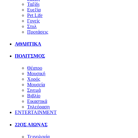
Ταξίδι
Ευεξία
Pet Life
Γονείς
Στυλ
Προτάσεις
ΑΘΛΗΤΙΚΑ
ΠΟΛΙΤΣΜΟΣ
Θέατρο
Μουσική
Χορός
Μουσεία
Σινεμά
Βιβλίο
Εικαστικά
Τηλεόραση
ENTERTAINMENT
22ΟΣ ΑΙΩΝΑΣ
Τεχνολογία