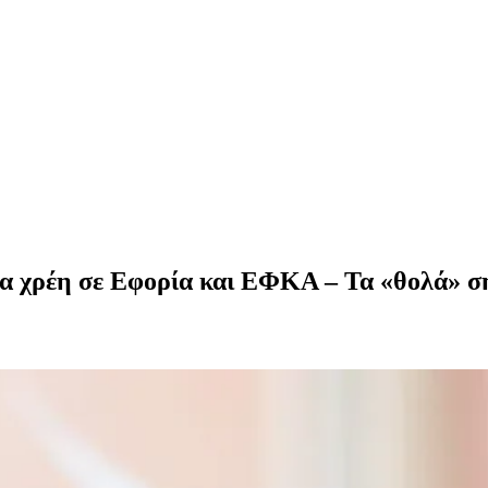
ια χρέη σε Εφορία και ΕΦΚΑ – Τα «θολά» ση