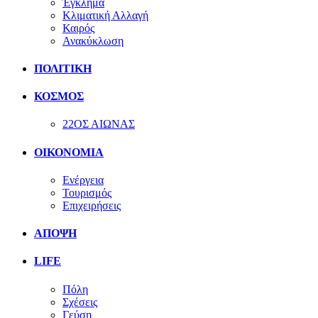
Έγκλημα
Κλιματική Αλλαγή
Καιρός
Ανακύκλωση
ΠΟΛΙΤΙΚΗ
ΚΟΣΜΟΣ
22ΟΣ ΑΙΩΝΑΣ
ΟΙΚΟΝΟΜΙΑ
Ενέργεια
Τουρισμός
Επιχειρήσεις
ΑΠΟΨΗ
LIFE
Πόλη
Σχέσεις
Γεύση