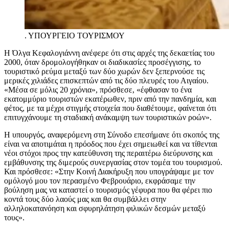
.
ΥΠΟΥΡΓΕΙΟ ΤΟΥΡΙΣΜΟΥ
Η Όλγα Κεφαλογιάννη ανέφερε ότι στις αρχές της δεκαετίας του
2000, όταν δρομολογήθηκαν οι διαδικασίες προσέγγισης, το
τουριστικό ρεύμα μεταξύ των δύο χωρών δεν ξεπερνούσε τις
μερικές χιλιάδες επισκεπτών από τις δύο πλευρές του Αιγαίου.
«Μέσα σε μόλις 20 χρόνια», πρόσθεσε, «έφθασαν το ένα
εκατομμύριο τουριστών εκατέρωθεν, πριν από την πανδημία, και
φέτος, με τα μέχρι στιγμής στοιχεία που διαθέτουμε, φαίνεται ότι
επιτυγχάνουμε τη σταδιακή ανάκαμψη των τουριστικών ροών».
Η υπουργός, αναφερόμενη στη Σύνοδο επεσήμανε ότι σκοπός της
είναι να αποτιμάται η πρόοδος που έχει σημειωθεί και να τίθενται
νέοι στόχοι προς την κατεύθυνση της περαιτέρω διεύρυνσης και
εμβάθυνσης της διμερούς συνεργασίας στον τομέα του τουρισμού.
Και πρόσθεσε: «Στην Κοινή Διακήρυξη που υπογράψαμε με τον
ομόλογό μου τον περασμένο Φεβρουάριο, εκφράσαμε την
βούληση μας να καταστεί ο τουρισμός γέφυρα που θα φέρει πιο
κοντά τους δύο λαούς μας και θα συμβάλλει στην
αλληλοκατανόηση και σφυρηλάτηση φιλικών δεσμών μεταξύ
τους».