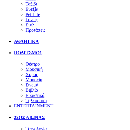
Ταξίδι
Ευεξία
Pet Life
Γονείς
Στυλ
Προτάσεις
ΑΘΛΗΤΙΚΑ
ΠΟΛΙΤΣΜΟΣ
Θέατρο
Μουσική
Χορός
Μουσεία
Σινεμά
Βιβλίο
Εικαστικά
Τηλεόραση
ENTERTAINMENT
22ΟΣ ΑΙΩΝΑΣ
Τεχνολογία