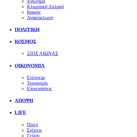
Έγκλημα
Κλιματική Αλλαγή
Καιρός
Ανακύκλωση
ΠΟΛΙΤΙΚΗ
ΚΟΣΜΟΣ
22ΟΣ ΑΙΩΝΑΣ
ΟΙΚΟΝΟΜΙΑ
Ενέργεια
Τουρισμός
Επιχειρήσεις
ΑΠΟΨΗ
LIFE
Πόλη
Σχέσεις
Γεύση