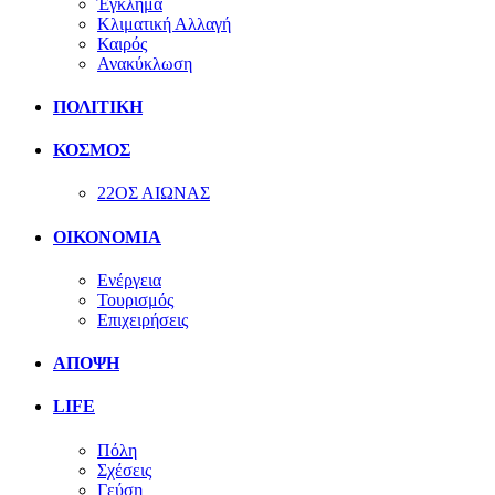
Έγκλημα
Κλιματική Αλλαγή
Καιρός
Ανακύκλωση
ΠΟΛΙΤΙΚΗ
ΚΟΣΜΟΣ
22ΟΣ ΑΙΩΝΑΣ
ΟΙΚΟΝΟΜΙΑ
Ενέργεια
Τουρισμός
Επιχειρήσεις
ΑΠΟΨΗ
LIFE
Πόλη
Σχέσεις
Γεύση