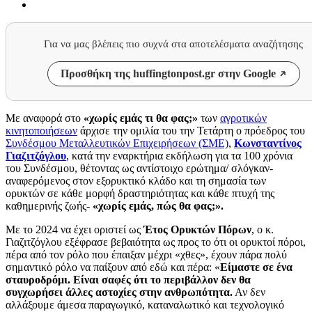
Για να μας βλέπεις πιο συχνά στα αποτελέσματα αναζήτησης
Προσθήκη της huffingtonpost.gr στην Google
Με αναφορά στο
«χωρίς εμάς τι θα φας;»
των
αγροτικών
κινητοποιήσεων
άρχισε την ομιλία του την Τετάρτη ο πρόεδρος του
Συνδέσμου Μεταλλευτικών Επιχειρήσεων (ΣΜΕ)
,
Κωνσταντίνος
Γιαζιτζόγλου
, κατά την εναρκτήρια εκδήλωση για τα 100 χρόνια
του Συνδέσμου, θέτοντας ως αντίστοιχο ερώτημα/ σλόγκαν-
αναφερόμενος στον εξορυκτικό κλάδο και τη σημασία των
ορυκτών σε κάθε μορφή δραστηριότητας και κάθε πτυχή της
καθημερινής ζωής-
«χωρίς εμάς, πώς θα φας;».
Με το 2024 να έχει οριστεί ως
Έτος Ορυκτών Πόρων
, ο κ.
Γιαζιτζόγλου εξέφρασε βεβαιότητα ως προς το ότι οι ορυκτοί πόροι,
πέρα από τον ρόλο που έπαιξαν μέχρι «χθες», έχουν πάρα πολύ
σημαντικό ρόλο να παίξουν από εδώ και πέρα: «
Είμαστε σε ένα
σταυροδρόμι. Είναι σαφές ότι το περιβάλλον δεν θα
συγχωρήσει άλλες αστοχίες στην ανθρωπότητα.
Αν δεν
αλλάξουμε άμεσα παραγωγικό, καταναλωτικό και τεχνολογικό