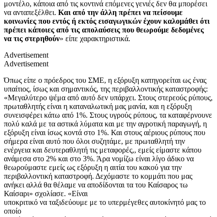
μοντέλο, κάποια από τις κοντινά επόμενες γενιές δεν θα μπορέσει
να ανταπεξέλθει.
Και από την άλλη πρέπει να πείσουμε
κοινωνίες που εντός ή εκτός εισαγωγικών έχουν καλομάθει ότι
πρέπει κάποιες από τις απολαύσεις που θεωρούμε δεδομένες
να τις στερηθούν
» είπε χαρακτηριστικά.
Advertisement
Advertisement
Όπως είπε ο πρόεδρος του ΣΜΕ, η εξόρυξη κατηγορείται ως ένας
υπαίτιος, ίσως και σημαντικός, της περιβαλλοντικής καταστροφής:
«Μεγαλύτερο ψέμα από αυτό δεν υπάρχει. Στους στερεούς ρύπους,
πρωταθλητής είναι η καταναλωτική μας μανία, και η εξόρυξη
συνεισφέρει κάτω από 1%. Στους υγρούς ρύπους, τα καταφέρνουνε
πολύ καλά με τα αστικά λύματα και με την αγροτική παραγωγή, η
εξόρυξη είναι ίσως κοντά στο 1%. Και στους αέριους ρύπους που
σήμερα είναι αυτό που όλοι συζητάμε, με πρωταθλητή την
ενέργεια και δευτεραθλητή τις μεταφορές,, εμείς είμαστε κάπου
ανάμεσα στο 2% και στο 3%. Άρα νομίζω είναι λίγο άδικο να
θεωρούμαστε εμείς ως εξόρυξη η αιτία του κακού για την
περιβαλλοντική καταστροφή. Δεχόμαστε το κομμάτι που μας
ανήκει αλλά θα θέλαμε να αποδίδονται τα του Καίσαρος τω
Καίσαρι» σχολίασε. «Είναι
υποκριτικό να ταξιδεύουμε με το υπερμέγεθες αυτοκίνητό μας το
οποίο