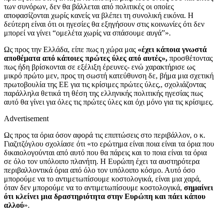
των συνόρων, δεν θα βάλλεται από πολιτικές οι οποίες
αποφασίζονται χωρίς κανείς να βλέπει τη συνολική εικόνα. Η
δεύτερη είναι ότι οι ηγεσίες θα εξηγήσουν στις κοινωνίες ότι δεν
μπορεί να γίνει “ομελέτα χωρίς να σπάσουμε αυγά”».
Ως προς την Ελλάδα, είπε πως η χώρα μας
«έχει κάποια γνωστά
αποθέματα από κάποιες πρώτες ύλες από αυτές»,
προσθέτοντας
πως ήδη βρίσκονται σε εξέλιξη έρευνες- ενώ χαρακτήρισε ως
μικρό πρώτο μεν, προς τη σωστή κατεύθυνση δε, βήμα μια σχετική
πρωτοβουλία της ΕΕ για τις κρίσιμες πρώτες ύλες,, σχολιάζοντας
παράλληλα θετικά τη θέση της ελληνικής πολιτικής ηγεσίας πως
αυτό θα γίνει για όλες τις πρώτες ύλες και όχι μόνο για τις κρίσιμες.
Advertisement
Ως προς τα όρια όσον αφορά τις επιπτώσεις στο περιβάλλον, ο κ.
Γιαζιτζόγλου σχολίασε ότι «το ερώτημα είναι ποια είναι τα όρια που
δικαιολογούνται από αυτό που θα πάρεις και το ποια είναι τα όρια
σε όλο τον υπόλοιπο πλανήτη. Η Ευρώπη έχει τα αυστηρότερα
περιβαλλοντικά όρια από όλο τον υπόλοιπο κόσμο. Αυτό όσο
μπορούμε να το αντιμετωπίσουμε κοστολογικά, είναι μια χαρά,
όταν δεν μπορούμε να το αντιμετωπίσουμε κοστολογικά,
σημαίνει
ότι κλείνει μια δραστηριότητα στην Ευρώπη και πάει κάπου
αλλού
».