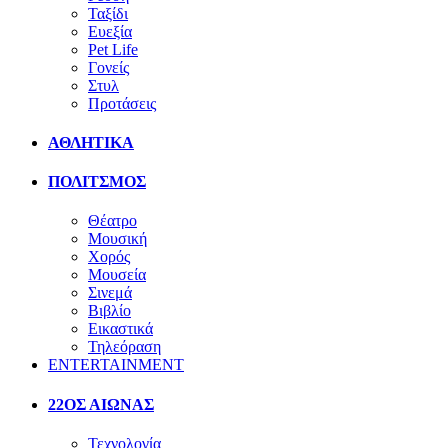
Ταξίδι
Ευεξία
Pet Life
Γονείς
Στυλ
Προτάσεις
ΑΘΛΗΤΙΚΑ
ΠΟΛΙΤΣΜΟΣ
Θέατρο
Μουσική
Χορός
Μουσεία
Σινεμά
Βιβλίο
Εικαστικά
Τηλεόραση
ENTERTAINMENT
22ΟΣ ΑΙΩΝΑΣ
Τεχνολογία