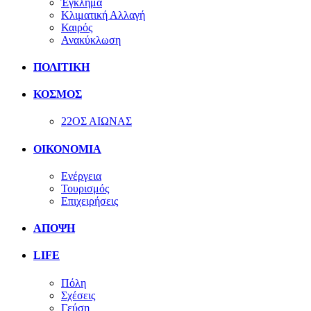
Έγκλημα
Κλιματική Αλλαγή
Καιρός
Ανακύκλωση
ΠΟΛΙΤΙΚΗ
ΚΟΣΜΟΣ
22ΟΣ ΑΙΩΝΑΣ
ΟΙΚΟΝΟΜΙΑ
Ενέργεια
Τουρισμός
Επιχειρήσεις
ΑΠΟΨΗ
LIFE
Πόλη
Σχέσεις
Γεύση