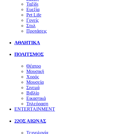
Ταξίδι
Ευεξία
Pet Life
Γονείς
Στυλ
Προτάσεις
ΑΘΛΗΤΙΚΑ
ΠΟΛΙΤΣΜΟΣ
Θέατρο
Μουσική
Χορός
Μουσεία
Σινεμά
Βιβλίο
Εικαστικά
Τηλεόραση
ENTERTAINMENT
22ΟΣ ΑΙΩΝΑΣ
Τεχνολογία