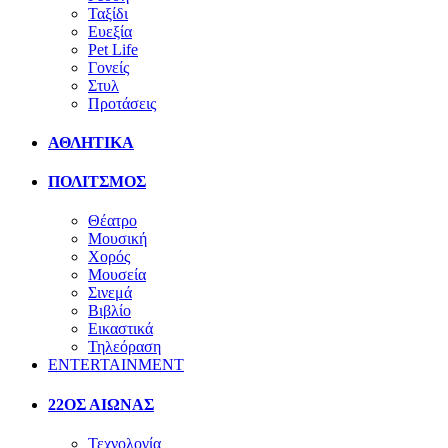
Ταξίδι
Ευεξία
Pet Life
Γονείς
Στυλ
Προτάσεις
ΑΘΛΗΤΙΚΑ
ΠΟΛΙΤΣΜΟΣ
Θέατρο
Μουσική
Χορός
Μουσεία
Σινεμά
Βιβλίο
Εικαστικά
Τηλεόραση
ENTERTAINMENT
22ΟΣ ΑΙΩΝΑΣ
Τεχνολογία