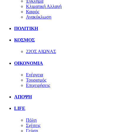
Έγκλημα
Κλιματική Αλλαγή
Καιρός
Ανακύκλωση
ΠΟΛΙΤΙΚΗ
ΚΟΣΜΟΣ
22ΟΣ ΑΙΩΝΑΣ
ΟΙΚΟΝΟΜΙΑ
Ενέργεια
Τουρισμός
Επιχειρήσεις
ΑΠΟΨΗ
LIFE
Πόλη
Σχέσεις
Γεύση