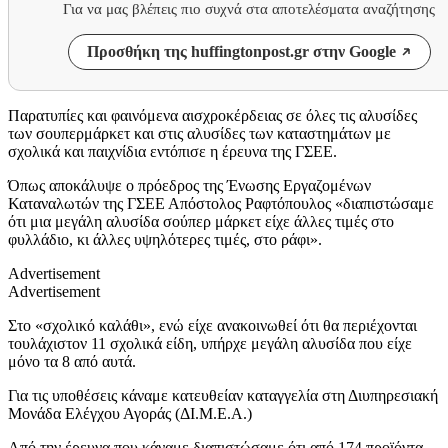
Για να μας βλέπεις πιο συχνά στα αποτελέσματα αναζήτησης
Προσθήκη της huffingtonpost.gr στην Google
Παρατυπίες και φαινόμενα αισχροκέρδειας σε όλες τις αλυσίδες
των σουπερμάρκετ και στις αλυσίδες των καταστημάτων με
σχολικά και παιχνίδια εντόπισε η έρευνα της ΓΣΕΕ.
Όπως αποκάλυψε ο πρόεδρος της Ένωσης Εργαζομένων
Καταναλωτών της ΓΣΕΕ Απόστολος Ραφτόπουλος «διαπιστώσαμε
ότι μια μεγάλη αλυσίδα σούπερ μάρκετ είχε άλλες τιμές στο
φυλλάδιο, κι άλλες υψηλότερες τιμές, στο ράφι».
Advertisement
Advertisement
Στο «σχολικό καλάθι», ενώ είχε ανακοινωθεί ότι θα περιέχονται
τουλάχιστον 11 σχολικά είδη, υπήρχε μεγάλη αλυσίδα που είχε
μόνο τα 8 από αυτά.
Για τις υποθέσεις κάναμε κατευθείαν καταγγελία στη Διυπηρεσιακή
Μονάδα Ελέγχου Αγοράς (ΔΙ.Μ.Ε.Α.)
Από την έρευνα που κάναμε διαπιστώσαμε ότι από 174 προϊόντα,