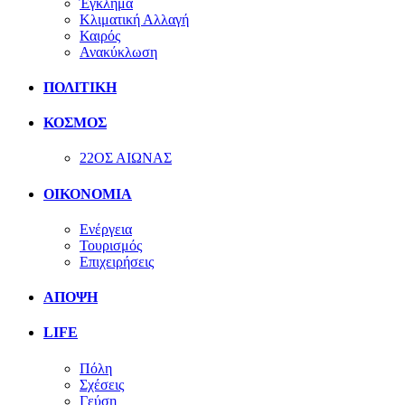
Έγκλημα
Κλιματική Αλλαγή
Καιρός
Ανακύκλωση
ΠΟΛΙΤΙΚΗ
ΚΟΣΜΟΣ
22ΟΣ ΑΙΩΝΑΣ
ΟΙΚΟΝΟΜΙΑ
Ενέργεια
Τουρισμός
Επιχειρήσεις
ΑΠΟΨΗ
LIFE
Πόλη
Σχέσεις
Γεύση