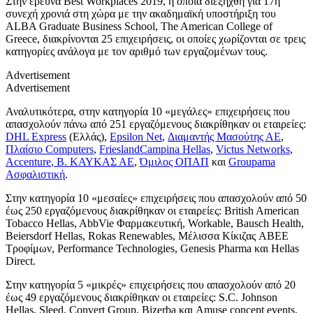
Στην έρευνα Best Workplaces 2019, η οποία διεξήχθη για 17η
συνεχή χρονιά στη χώρα με την ακαδημαϊκή υποστήριξη του
ALBA Graduate Business School, The American College of
Greece, διακρίνονται 25 επιχειρήσεις, οι οποίες χωρίζονται σε τρεις
κατηγορίες ανάλογα με τον αριθμό των εργαζομένων τους.
Advertisement
Advertisement
Αναλυτικότερα, στην κατηγορία 10 «μεγάλες» επιχειρήσεις που
απασχολούν πάνω από 251 εργαζόμενους διακρίθηκαν οι εταιρείες:
DHL Express
(Ελλάς),
Epsilon Net
,
Διαμαντής Μασούτης ΑΕ
,
Πλαίσιο Computers
,
FrieslandCampina Hellas
,
Victus Networks
,
Accenture
,
Β. ΚΑΥΚΑΣ ΑΕ
,
Όμιλος ΟΠΑΠ
και
Groupama
Ασφαλιστική
.
Στην κατηγορία 10 «μεσαίες» επιχειρήσεις που απασχολούν από 50
έως 250 εργαζόμενους διακρίθηκαν οι εταιρείες: British American
Tobacco Hellas, AbbVie Φαρμακευτική, Workable, Bausch Health,
Beiersdorf Hellas, Rokas Renewables, Μέλισσα Κίκιζας ABEE
Τροφίμων, Performance Technologies, Genesis Pharma και Hellas
Direct.
Στην κατηγορία 5 «μικρές» επιχειρήσεις που απασχολούν από 20
έως 49 εργαζόμενους διακρίθηκαν οι εταιρείες: S.C. Johnson
Hellas, Sleed, Convert Group, Bizerba και Amuse concept events.