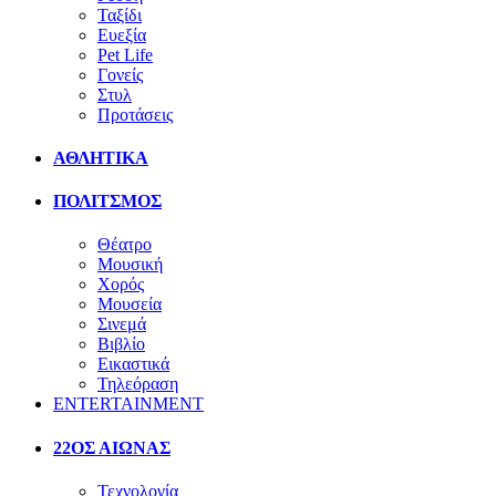
Ταξίδι
Ευεξία
Pet Life
Γονείς
Στυλ
Προτάσεις
ΑΘΛΗΤΙΚΑ
ΠΟΛΙΤΣΜΟΣ
Θέατρο
Μουσική
Χορός
Μουσεία
Σινεμά
Βιβλίο
Εικαστικά
Τηλεόραση
ENTERTAINMENT
22ΟΣ ΑΙΩΝΑΣ
Τεχνολογία