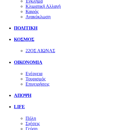
Έγκλημα
Κλιματική Αλλαγή
Καιρός
Ανακύκλωση
ΠΟΛΙΤΙΚΗ
ΚΟΣΜΟΣ
22ΟΣ ΑΙΩΝΑΣ
ΟΙΚΟΝΟΜΙΑ
Ενέργεια
Τουρισμός
Επιχειρήσεις
ΑΠΟΨΗ
LIFE
Πόλη
Σχέσεις
Γεύση