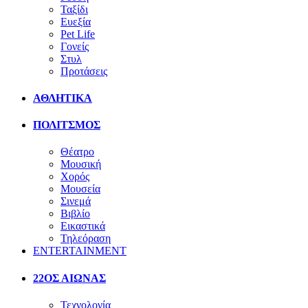
Ταξίδι
Ευεξία
Pet Life
Γονείς
Στυλ
Προτάσεις
ΑΘΛΗΤΙΚΑ
ΠΟΛΙΤΣΜΟΣ
Θέατρο
Μουσική
Χορός
Μουσεία
Σινεμά
Βιβλίο
Εικαστικά
Τηλεόραση
ENTERTAINMENT
22ΟΣ ΑΙΩΝΑΣ
Τεχνολογία