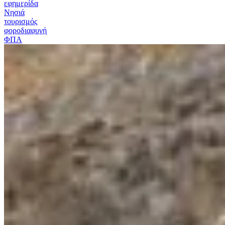
εφημερίδα
Νησιά
τουρισμός
φοροδιαφυγή
ΦΠΑ