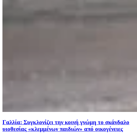
Γαλλία: Συγκλονίζει την κοινή γνώμη το σκάνδαλο
υιοθεσίας «κλεμμένων παιδιών» από οικογένειες