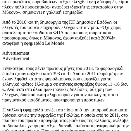
σε περιπτώσεις παραβιάσεων. «Έχω ελεγχθεί ήδη δύο φορές, είμαι
πλέον πολύ προσεκτικός» αναφέρει ιδιοκτήτης εστιατορίου στην
Μύκονο», σημειώνει η γαλλική εφημερίδα.
Από το 2016 και τη δημιουργία της Γ.Γ. Δημοσίων Εσόδων οι
ελεγκτές του φορέα επιχειρούν ελέγχους στα νησιά. «Όχι χωρίς
αποτέλεσμα: τα έσοδα του ΦΠΑ σε κάποιους τουριστικού
προορισμούς, όπως η Μύκονος, έχουν αυξηθεί κατά 200%!»,
αναφέρει η εφημερίδα Le Monde.
Advertisement
Advertisement
Γενικότερα, τους πέντε πρώτους μήνες του 2018, τα φορολογικά
έσοδα έχουν αυξηθεί κατά 393 εκ. €. Από το 2011 σειρά μέτρων
έχουν ληφθεί κατά της φοροδιαφυγής που εμφανίζει για το
ελληνικό κράτος έλλειμμα σε ετήσιες εισπράξεις ύψους 11 -16 δισ.
€. Ανάμεσα στα άλλα ηλεκτρονικές δηλώσεις, αύξηση των
έλεγχων, διασταύρωση πληροφοριών για τον υπολογισμό του
πραγματικού εισοδήματος, αυστηροποίηση προστίμων.
H γαλλική εφημερίδα τονίζει ότι πίσω από την μεταρρύθμιση αυτή
βρίσκει κανείς την σφραγίδα της Γαλλίας, η οποία από το 2011, στο
πλαίσιο του πρώτου προγράμματος βοήθειας της Ελλάδας, ανέλαβε
το δύσκολο εγχείρημα. «Έχει διανυθεί απόσταση αναφορικά με την
κάλυψη των φόρων. Προχωράμε επίσης στην εκπαίδευση των