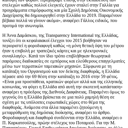
στελεχών καθώς πολλοί ελεγκτές έχουν σταλεί στην Γαλλία για
προγράμματα επιμόρφωσης και μία Σχολή Δημόσιας Οικονομικής
Διαχείρισης θα δημιουργηθεί στην Ελλάδα το 2019. Παραμένουν
βέβαια πολλά να γίνουν ακόμα», αναφέρει Γάλλος ειδικός, που
προτιμά την ανωνυμία.
Η Άννα Δαμάσκου, της Transparency International της Ελλάδας,
τονίζει ότι οι κεφαλαιακοί έλεγχοι του 2015 βοήθησαν να
περιοριστεί η φοροδιαφυγή καθώς «η μόνη θετική όψη του μέτρου
ήταν η επιβολή με τραπεζικές κάρτες και με ηλεκτρονικές
συναλλαγές». Κατά τον ίδιο τρόπο επιβλήθηκαν θεωρητικά
παρόμοιες διαδικασίες σε εμπόρους και ελεύθερους επαγγελματίες
μέσω των τερματικών ταμειακών μηχανών. Σύμφωνα με τη
κατάταξη του Οργανισμού και τον δείκτης διαφθοράς, η Ελλάδα
πέρασε από την 69 θέση στην κατάταξη το 2016 στην 59 φέτος.
«Είναι μια προσπάθεια, κρατικών φορέων αλλά και της ελληνικής
κοινωνίας, να φύγει η Ελλάδα από αυτή την σκοτεινή κατάσταση»
αναφέρει η πρόεδρος της Διεθνούς Διαφάνειας. Παραμένει όμως το
γεγονός ότι η Ελλάδα βρίσκεται σε μια πολύ χαμηλή θέση σε
σχέση με τις υπόλοιπες ευρωπαϊκές χώρες στο θέμα της
διαφθοράς. Ανάμεσα στα άλλα παραμένει ζητούμενη η
μεταρρύθμιση της δημόσιας διοίκησης, αναφέρει το άρθρο.
Φοροδιαφυγή και διαφθορά συνδέονται στην Ελλάδα, αναφέρει ο
Π. Καρκατσούλης, πρώην στέλεχος του Ποταμιού. Για την Μ.
Παπασπύρου, Γενική Επιθεωρήτρια Δημόσιας Διοίκησης, το άλλο