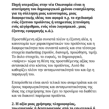
Πηγή υπεραξίας στην νέα Οικονομία είναι η
αποτίμηση του δημιουργικού χρόνου ενασχόλησης
για τη σύλληψη μιας καινοτομίας, μιας
διαφορετικής ιδέας που αφορά π.χ. το σχεδιασμό
ενός έξυπνου προϊόντος ή υπηρεσίας (επινόηση
ενός αλγόριθμου, ενός νέου λογισμικού , μιας
έξυπνης εφαρμογής κ.ά.).
Προστιθέμενη αξία συνιστά πλέον η έξυπνη ιδέα, η
καινοτομία των χαρακτηριστικών του προϊόντος και η
διαφορετικότητα που συναντά κανείς και στα τέσσερα
στοιχεία marketing (προϊόν, διανομή, προώθηση, τιμή).
Το άυλο στοιχείο, το ευφυές, το δημιουργικό,
«παίρνει» τώρα τη θέση της προστιθέμενης αξίας που
αντανακλά στο κόστος του προϊόντος. Αυτό θα
καθορίζει πλέον την ανταγωνιστικότητά του και όχι η
παραγωγή του.
Επιπρόσθετα είναι αυτό τελικά που αναμετράται και σε
όρους παραγωγικότητας και ανταγωνιστικότητας της
ίδιας της επιχείρησης που έχει το προνόμιο να διαθέτει
και να διακινεί παρόμοια προϊόντα.
2. Η αξία μιας χρήσιμης πληροφορίας,
πρωτογενούς ή δευτερογενούς από το εσωτερικό ή