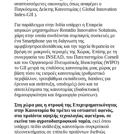
αναπτυσσόμενες οικονομίες όπως αναφέρει ο
Παγκόσμιος Δείκτης Καινοτομίας ( Global Innovation
Index-GII ).
Για παράδειγμα στην Ινδία υπάρχει η Εταιρεία
ιατρικών μηχανημάτων Remidio Innovative Solutions,
χάρη στην οποία συνδέονται συμπαγείς συσκευές με
ένα Smartphone για τη διάγνωση της
αμφιβληστροειδοπάθειας και την ταχεία θεραπεία σε
βρέφη σε μακρινές περιοχές της Χώρας. Επίσης με τη
συνεργασία του INSEAD, του Πανεπιστημίου Cornell
και του Oργανισμού Πνευματικής Ιδιοκτησίας (WIPO)
το GII μετρά τις επιδόσεις καινοτομίας μιας χώρας με
βάση τόσο τις εισροές καινοτομίας (ρυθμιστικό
περιβάλλον, τριτοβάθμια εκπαίδευση, δαπάνες για
έρευνα και ανάπτυξη, υποδομές) όσο και τα
αποτελέσματα της καινοτομίας (διαδικτυακή
δημιουργικότητα και δημιουργία γνώσεων).
Στη χώρα μας η στροφή της Επιχειρηματικότητας
στην Καινοτομία θα πρέπει να εστιαστεί αφενός,
στα προϊόντα υψηλής τεχνολογίας αφετέρου, σε
εκείνα του αγροτοδιατροφικού τομέα,
εκεί όπου
υπάρχει πεδίο ανάδειξης καινοτόμου συγκριτικού
πλεονεκτήματος σε επίπεδο προϊόντων διεθνώς