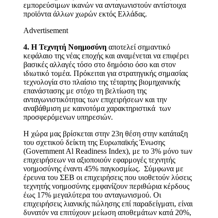
εμπορεύσιμων ικανών να ανταγωνιστούν αντίστοιχα
προϊόντα άλλων χωρών εκτός Ελλάδας.
Advertisement
4. Η Τεχνητή Νοημοσύνη
αποτελεί σημαντικό
κεφάλαιο της νέας εποχής και αναμένεται να επιφέρει
βασικές αλλαγές τόσο στο δημόσιο όσο και στον
ιδιωτικό τομέα. Πρόκειται για στρατηγικής σημασίας
τεχνολογία στο πλαίσιο της τέταρτης βιομηχανικής
επανάστασης με στόχο τη βελτίωση της
ανταγωνιστικότητας των επιχειρήσεων και την
αναβάθμιση με καινοτόμα χαρακτηριστικά των
προσφερόμενων υπηρεσιών.
Η χώρα μας βρίσκεται στην 23η θέση στην κατάταξη
του σχετικού δείκτη της Ευρωπαϊκής Ένωσης
(Government Al Readiness Index), με το 3% μόνο των
επιχειρήσεων να αξιοποιούν εφαρμογές τεχνητής
νοημοσύνης έναντι 45% παγκοσμίως. Σύμφωνα με
έρευνα του ΣΕΒ οι επιχειρήσεις που υιοθετούν λύσεις
τεχνητής νοημοσύνης εμφανίζουν περιθώρια κέρδους
έως 17% μεγαλύτερα του ανταγωνισμού. Οι
επιχειρήσεις λιανικής πώλησης επί παραδείγματι, είναι
δυνατόν να επιτύχουν μείωση αποθεμάτων κατά 20%,