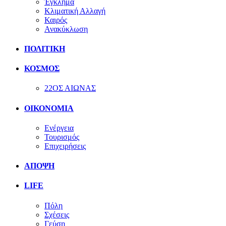
Έγκλημα
Κλιματική Αλλαγή
Καιρός
Ανακύκλωση
ΠΟΛΙΤΙΚΗ
ΚΟΣΜΟΣ
22ΟΣ ΑΙΩΝΑΣ
ΟΙΚΟΝΟΜΙΑ
Ενέργεια
Τουρισμός
Επιχειρήσεις
ΑΠΟΨΗ
LIFE
Πόλη
Σχέσεις
Γεύση