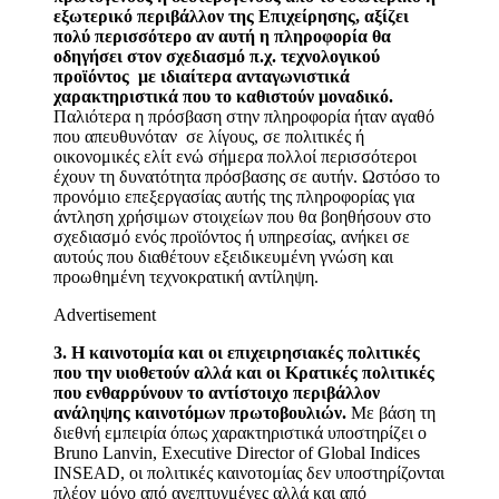
εξωτερικό περιβάλλον της Επιχείρησης, αξίζει
πολύ περισσότερο αν αυτή η πληροφορία θα
οδηγήσει στον σχεδιασμό π.χ. τεχνολογικού
προϊόντος με ιδιαίτερα ανταγωνιστικά
χαρακτηριστικά που το καθιστούν μοναδικό.
Παλιότερα η πρόσβαση στην πληροφορία ήταν αγαθό
που απευθυνόταν σε λίγους, σε πολιτικές ή
οικονομικές ελίτ ενώ σήμερα πολλοί περισσότεροι
έχουν τη δυνατότητα πρόσβασης σε αυτήν. Ωστόσο το
προνόμιο επεξεργασίας αυτής της πληροφορίας για
άντληση χρήσιμων στοιχείων που θα βοηθήσουν στο
σχεδιασμό ενός προϊόντος ή υπηρεσίας, ανήκει σε
αυτούς που διαθέτουν εξειδικευμένη γνώση και
προωθημένη τεχνοκρατική αντίληψη.
Advertisement
3. Η καινοτομία και οι επιχειρησιακές πολιτικές
που την υιοθετούν αλλά και οι Κρατικές πολιτικές
που ενθαρρύνουν το αντίστοιχο περιβάλλον
ανάληψης καινοτόμων πρωτοβουλιών.
Με βάση τη
διεθνή εμπειρία όπως χαρακτηριστικά υποστηρίζει ο
Bruno Lanvin, Executive Director of Global Indices
INSEAD, οι πολιτικές καινοτομίας δεν υποστηρίζονται
πλέον μόνο από ανεπτυγμένες αλλά και από