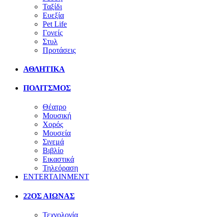
Ταξίδι
Ευεξία
Pet Life
Γονείς
Στυλ
Προτάσεις
ΑΘΛΗΤΙΚΑ
ΠΟΛΙΤΣΜΟΣ
Θέατρο
Μουσική
Χορός
Μουσεία
Σινεμά
Βιβλίο
Εικαστικά
Τηλεόραση
ENTERTAINMENT
22ΟΣ ΑΙΩΝΑΣ
Τεχνολογία