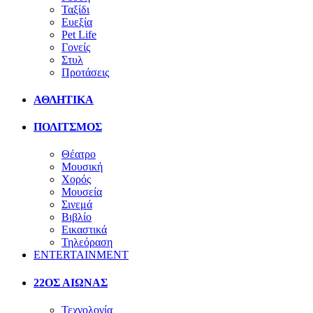
Ταξίδι
Ευεξία
Pet Life
Γονείς
Στυλ
Προτάσεις
ΑΘΛΗΤΙΚΑ
ΠΟΛΙΤΣΜΟΣ
Θέατρο
Μουσική
Χορός
Μουσεία
Σινεμά
Βιβλίο
Εικαστικά
Τηλεόραση
ENTERTAINMENT
22ΟΣ ΑΙΩΝΑΣ
Τεχνολογία