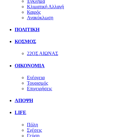
Έγκλημα
Κλιματική Αλλαγή
Καιρός
Ανακύκλωση
ΠΟΛΙΤΙΚΗ
ΚΟΣΜΟΣ
22ΟΣ ΑΙΩΝΑΣ
ΟΙΚΟΝΟΜΙΑ
Ενέργεια
Τουρισμός
Επιχειρήσεις
ΑΠΟΨΗ
LIFE
Πόλη
Σχέσεις
Γεύση