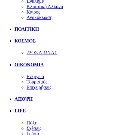
Έγκλημα
Κλιματική Αλλαγή
Καιρός
Ανακύκλωση
ΠΟΛΙΤΙΚΗ
ΚΟΣΜΟΣ
22ΟΣ ΑΙΩΝΑΣ
ΟΙΚΟΝΟΜΙΑ
Ενέργεια
Τουρισμός
Επιχειρήσεις
ΑΠΟΨΗ
LIFE
Πόλη
Σχέσεις
Γεύση