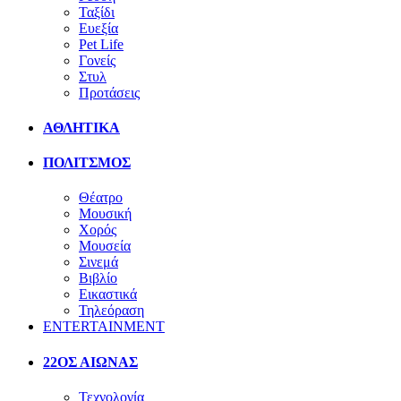
Ταξίδι
Ευεξία
Pet Life
Γονείς
Στυλ
Προτάσεις
ΑΘΛΗΤΙΚΑ
ΠΟΛΙΤΣΜΟΣ
Θέατρο
Μουσική
Χορός
Μουσεία
Σινεμά
Βιβλίο
Εικαστικά
Τηλεόραση
ENTERTAINMENT
22ΟΣ ΑΙΩΝΑΣ
Τεχνολογία