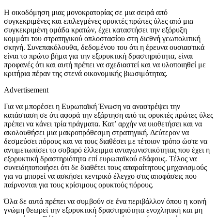
Η οικοδόμηση μιας μονοκρατορίας σε μια σειρά από
συγκεκριμένες και επιλεγμένες ορυκτές πρώτες ύλες από μια
συγκεκριμένη ομάδα κρατών, έχει καταστήσει την εξόρυξη
κομμάτι του στρατηγικού οπλοστασίου στη διεθνή γεωπολιτική
σκηνή. Συνεπακόλουθα, δεδομένου του ότι η έρευνα ουσιαστικά
είναι το πρώτο βήμα για την εξορυκτική δραστηριότητα, είναι
προφανές ότι και αυτή πρέπει να σχεδιαστεί και να υλοποιηθεί με
κριτήρια πέραν της στενά οικονομικής βιωσιμότητας.
Advertisement
Για να μπορέσει η Ευρωπαϊκή Ένωση να αναστρέψει την
κατάσταση σε ότι αφορά την εξάρτηση από τις ορυκτές πρώτες ύλες
πρέπει να κάνει τρία πράγματα. Κατ’ αρχήν να υιοθετήσει και να
ακολουθήσει μια μακροπρόθεσμη στρατηγική. Δεύτερον να
δεσμεύσει πόρους και να τους διαθέσει με τέτοιον τρόπο ώστε να
αντιμετωπίσει το σοβαρό έλλειμμα ανταγωνιστικότητας που έχει η
εξορυκτική δραστηριότητα επί ευρωπαϊκού εδάφους. Τέλος να
συνειδητοποιήσει ότι δε διαθέτει τους απαραίτητους μηχανισμούς
για να μπορεί να ασκήσει κεντρικό έλεγχο στις αποφάσεις που
παίρνονται για τους κρίσιμους ορυκτούς πόρους.
Όλα δε αυτά πρέπει να συμβούν σε ένα περιβάλλον όπου η κοινή
γνώμη θεωρεί την εξορυκτική δραστηριότητα ενοχλητική και μη