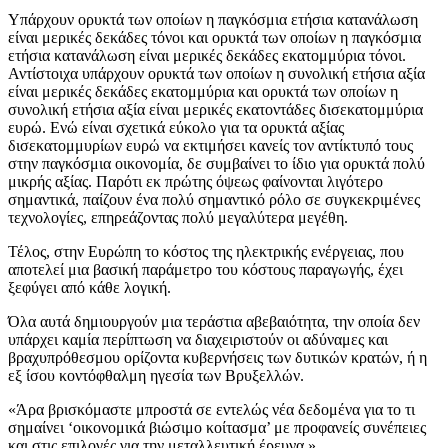
Υπάρχουν ορυκτά των οποίων η παγκόσμια ετήσια κατανάλωση
είναι μερικές δεκάδες τόνοι και ορυκτά των οποίων η παγκόσμια
ετήσια κατανάλωση είναι μερικές δεκάδες εκατομμύρια τόνοι.
Αντίστοιχα υπάρχουν ορυκτά των οποίων η συνολική ετήσια αξία
είναι μερικές δεκάδες εκατομμύρια και ορυκτά των οποίων η
συνολική ετήσια αξία είναι μερικές εκατοντάδες δισεκατομμύρια
ευρώ. Ενώ είναι σχετικά εύκολο για τα ορυκτά αξίας
δισεκατομμυρίων ευρώ να εκτιμήσει κανείς τον αντίκτυπό τους
στην παγκόσμια οικονομία, δε συμβαίνει το ίδιο για ορυκτά πολύ
μικρής αξίας. Παρότι εκ πρώτης όψεως φαίνονται λιγότερο
σημαντικά, παίζουν ένα πολύ σημαντικό ρόλο σε συγκεκριμένες
τεχνολογίες, επηρεάζοντας πολύ μεγαλύτερα μεγέθη.
Τέλος, στην Ευρώπη το κόστος της ηλεκτρικής ενέργειας, που
αποτελεί μια βασική παράμετρο του κόστους παραγωγής, έχει
ξεφύγει από κάθε λογική.
Όλα αυτά δημιουργούν μια τεράστια αβεβαιότητα, την οποία δεν
υπάρχει καμία περίπτωση να διαχειριστούν οι αδύναμες και
βραχυπρόθεσμου ορίζοντα κυβερνήσεις των δυτικών κρατών, ή η
εξ ίσου κοντόφθαλμη ηγεσία των Βρυξελλών.
«Άρα βρισκόμαστε μπροστά σε εντελώς νέα δεδομένα για το τι
σημαίνει ‘οικονομικά βιώσιμο κοίτασμα’ με προφανείς συνέπειες
και στις επιλογές για την μεταλλευτική έρευνα.»