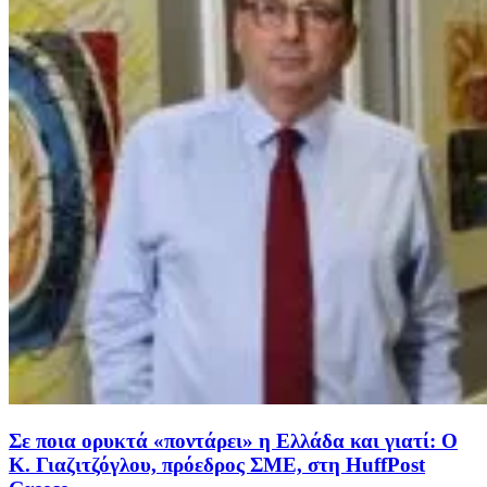
Σε ποια ορυκτά «ποντάρει» η Ελλάδα και γιατί: Ο
Κ. Γιαζιτζόγλου, πρόεδρος ΣΜΕ, στη HuffPost