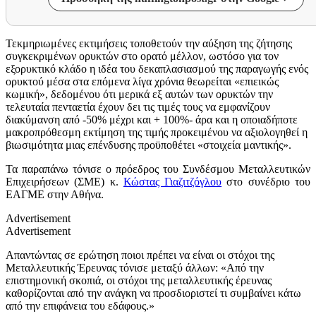
Τεκμηριωμένες εκτιμήσεις τοποθετούν την αύξηση της ζήτησης
συγκεκριμένων ορυκτών στο ορατό μέλλον, ωστόσο για τον
εξορυκτικό κλάδο η ιδέα του δεκαπλασιασμού της παραγωγής ενός
ορυκτού μέσα στα επόμενα λίγα χρόνια θεωρείται «επιεικώς
κωμική», δεδομένου ότι μερικά εξ αυτών των ορυκτών την
τελευταία πενταετία έχουν δει τις τιμές τους να εμφανίζουν
διακύμανση από -50% μέχρι και + 100%- άρα και η οποιαδήποτε
μακροπρόθεσμη εκτίμηση της τιμής προκειμένου να αξιολογηθεί η
βιωσιμότητα μιας επένδυσης προϋποθέτει «στοιχεία μαντικής».
Τα παραπάνω τόνισε ο πρόεδρος του Συνδέσμου Μεταλλευτικών
Επιχειρήσεων (ΣΜΕ) κ.
Κώστας Γιαζιτζόγλου
στο συνέδριο του
ΕΑΓΜΕ στην Αθήνα.
Advertisement
Advertisement
Απαντώντας σε ερώτηση ποιοι πρέπει να είναι οι στόχοι της
Μεταλλευτικής Έρευνας τόνισε μεταξύ άλλων: «Από την
επιστημονική σκοπιά, οι στόχοι της μεταλλευτικής έρευνας
καθορίζονται από την ανάγκη να προσδιοριστεί τι συμβαίνει κάτω
από την επιφάνεια του εδάφους.»