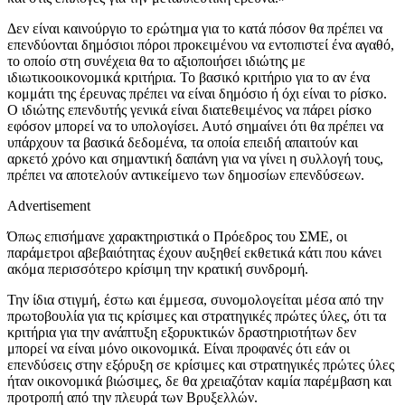
Δεν είναι καινούργιο το ερώτημα για το κατά πόσον θα πρέπει να
επενδύονται δημόσιοι πόροι προκειμένου να εντοπιστεί ένα αγαθό,
το οποίο στη συνέχεια θα το αξιοποιήσει ιδιώτης με
ιδιωτικοοικονομικά κριτήρια. Το βασικό κριτήριο για το αν ένα
κομμάτι της έρευνας πρέπει να είναι δημόσιο ή όχι είναι το ρίσκο.
Ο ιδιώτης επενδυτής γενικά είναι διατεθειμένος να πάρει ρίσκο
εφόσον μπορεί να το υπολογίσει. Αυτό σημαίνει ότι θα πρέπει να
υπάρχουν τα βασικά δεδομένα, τα οποία επειδή απαιτούν και
αρκετό χρόνο και σημαντική δαπάνη για να γίνει η συλλογή τους,
πρέπει να αποτελούν αντικείμενο των δημοσίων επενδύσεων.
Advertisement
Όπως επισήμανε χαρακτηριστικά ο Πρόεδρος του ΣΜΕ, οι
παράμετροι αβεβαιότητας έχουν αυξηθεί εκθετικά κάτι που κάνει
ακόμα περισσότερο κρίσιμη την κρατική συνδρομή.
Την ίδια στιγμή, έστω και έμμεσα, συνομολογείται μέσα από την
πρωτοβουλία για τις κρίσιμες και στρατηγικές πρώτες ύλες, ότι τα
κριτήρια για την ανάπτυξη εξορυκτικών δραστηριοτήτων δεν
μπορεί να είναι μόνο οικονομικά. Είναι προφανές ότι εάν οι
επενδύσεις στην εξόρυξη σε κρίσιμες και στρατηγικές πρώτες ύλες
ήταν οικονομικά βιώσιμες, δε θα χρειαζόταν καμία παρέμβαση και
προτροπή από την πλευρά των Βρυξελλών.