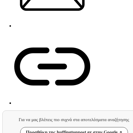
Για να μας βλέπεις πιο συχνά στα αποτελέσματα αναζήτησης
Προσθήκη της huffingtonpost.gr στην Google