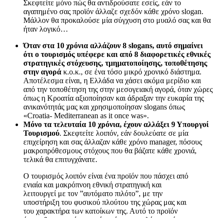
Σκεφτείτε μόνο πώς θα αντιδρούσατε εσείς, εάν το
αγαπημένο σας προϊόν άλλαζε σχεδόν κάθε χρόνο slogan.
Μάλλον θα προκαλούσε μία σύγχυση στο μυαλό σας και θα
ήταν λογικό…
Όταν στα 10 χρόνια αλλάζουν 8 slogans, αυτό σημαίνει
ότι ο τουρισμός υπέφερε και από 8 διαφορετικές εθνικές
στρατηγικές στόχευσης, τμηματοποίησης, τοποθέτησης
στην αγορά
κ.ο.κ., σε ένα τόσο μικρό χρονικό διάστημα.
Αποτέλεσμα είναι, η Ελλάδα να χάσει ακόμα μερίδιο και
από την τοποθέτηση της στην μεσογειακή αγορά, όταν χώρες
όπως η Κροατία αξιοποίησαν και άδραξαν την ευκαρία της
ανικανότητάς μας και χρησιμοποίησαν slogans όπως
«Croatia- Mediterranean as it once was».
Μόνο τα τελευταία 10 χρόνια, έχουν αλλάξει 9 Υπουργοί
Τουρισμού
. Σκεφτείτε λοιπόν, εάν δουλεύατε σε μία
επιχείρηση και σας άλλαζαν κάθε χρόνο manager, πόσους
μακροπρόθεσμους στόχους που θα βάζατε κάθε χρονιά,
τελικά θα επιτυγχάνατε.
Ο τουρισμός λοιπόν είναι ένα προϊόν που πάσχει από
ενιαία και μακρόπνοη εθνική στρατηγική και
λειτουργεί με τον ”αυτόματο πιλότο”, με την
υποστήριξη του φυσικού πλούτου της χώρας μας και
του χαρακτήρα των κατοίκων της. Αυτό το προϊόν