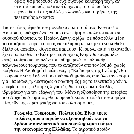
όμως, θα μπορούσε να είχε σίγουρα καλύτερη τύχη, αν
οι κατά καιρούς πολιτικοί άρχοντες του τόπου δεν
είχαν εθιστεί στις πολλές εκλογικές αναμετρήσεις της
τελευταίας δεκαετίας.
Για το τέλος, άφησα τον μοναδικό πολιτισμό μας. Κοντά στο
Λουτράκι, υπάρχει ένα μνημείο ανεκτίμητου πολιτιστικού και
φυσικού πλοὐτου, το Ηραίον. Δεν γνωρίζω, σε πόσα άλλα μέρη
του κόσμου μπορεί κάποιος να κολυμπήσει και μετά να καθίσει
δίπλα σε αρχαίους κίονες και μάρμαρα. Κι όμως, αυτή η εικόνα δεν
έχει προβληθεί. Το Κάστρο της Αρχαίας Κορίνθου παραμένει
αναξιοποίητο και υποδέχεται καθημερινά το καλοκαίρι
ταλαίπωρους τουρίστες, που το αναζητούν από τον Ισθμό, χωρίς
βοήθεια. Η Ακαδημία Πλάτωνος, η “Επίδαυρος της Γνώσης”, θα
μπορούσε να φιλοξενεί τακτικά ακαδημαϊκούς από όλο τον κόσμο
για μία διάλεξη. Δυστυχώς ο πολιτισμός μας τα τελευταία χρόνια,
επαφίεται στις φιλότιμες λιγοστές ιδιωτικές πρωτοβουλίες
ιδρυμάτων για την εξαγωγή του. Μόνο η αξιοποίηση της ιστορίας
του Αρχαίου Δράματος, θα μπορούσε να αποτελέσει τον πυρήνα
μίας εθνικής στρατηγικής για τον πολιτισμό μας.
Γεωργία, Τουρισμός, Πολιτισμός. Είναι τρεις
πυλώνες που μπορούν να αξιοποιηθούν και να
δράσουν συνδυαστικά και συμπληρωματικά για
την οικονομία της Ελλάδας.
Το αγροτικό προϊόν