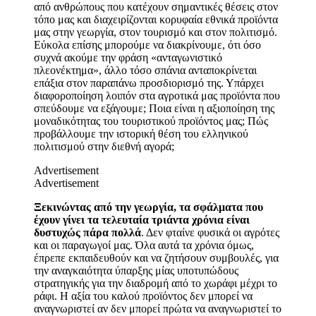
από ανθρώπους που κατέχουν σημαντικές θέσεις στον
τόπο μας και διαχειρίζονται κορυφαία εθνικά προϊόντα
μας στην γεωργία, στον τουρισμό και στον πολιτισμό.
Εύκολα επίσης μπορούμε να διακρίνουμε, ότι όσο
συχνά ακούμε την φράση «ανταγωνιστικό
πλεονέκτημα», άλλο τόσο σπάνια ανταποκρίνεται
επάξια στον παραπάνω προσδιορισμό της. Υπάρχει
διαφοροποίηση λοιπόν στα αγροτικά μας προϊόντα που
σπεύδουμε να εξάγουμε; Ποια είναι η αξιοποίηση της
μοναδικότητας του τουριστικού προϊόντος μας; Πώς
προβάλλουμε την ιστορική θέση του ελληνικού
πολιτισμού στην διεθνή αγορά;
Advertisement
Advertisement
Ξεκινώντας από την γεωργία, τα σφάλματα που
έχουν γίνει τα τελευταία τριάντα χρόνια είναι
δυστυχώς πάρα πολλά
. Δεν φταίνε φυσικά οι αγρότες
και οι παραγωγοί μας. Όλα αυτά τα χρόνια όμως,
έπρεπε εκπαιδευθούν και να ζητήσουν συμβουλές, για
την αναγκαιότητα ύπαρξης μίας υποτυπώδους
στρατηγικής για την διαδρομή από το χωράφι μέχρι το
ράφι. Η αξία του καλού προϊόντος δεν μπορεί να
αναγνωριστεί αν δεν μπορεί πρώτα να αναγνωριστεί το