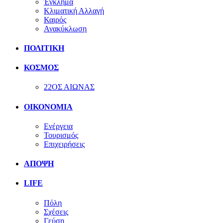
Έγκλημα
Κλιματική Αλλαγή
Καιρός
Ανακύκλωση
ΠΟΛΙΤΙΚΗ
ΚΟΣΜΟΣ
22ΟΣ ΑΙΩΝΑΣ
ΟΙΚΟΝΟΜΙΑ
Ενέργεια
Τουρισμός
Επιχειρήσεις
ΑΠΟΨΗ
LIFE
Πόλη
Σχέσεις
Γεύση