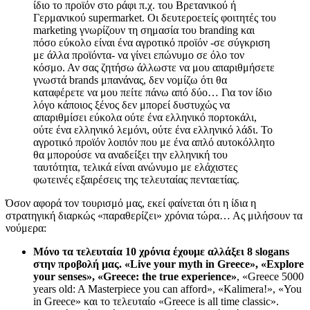
ίδιο το προϊόν στο ράφι π.χ. του Βρετανικού ή
Γερμανικού supermarket. Οι δευτεροετείς φοιτητές του
marketing γνωρίζουν τη σημασία του branding και
πόσο εύκολο είναι ένα αγροτικό προϊόν -σε σύγκριση
με άλλα προϊόντα- να γίνει επώνυμο σε όλο τον
κόσμο. Αν σας ζητήσω άλλωστε να μου απαριθμήσετε
γνωστά brands μπανάνας, δεν νομίζω ότι θα
καταφέρετε να μου πείτε πάνω από δύο… Για τον ίδιο
λόγο κάποιος ξένος δεν μπορεί δυστυχώς να
απαριθμίσει εύκολα ούτε ένα ελληνικό πορτοκάλι,
ούτε ένα ελληνικό λεμόνι, ούτε ένα ελληνικό λάδι. Το
αγροτικό προϊόν λοιπόν που με ένα απλό αυτοκόλλητο
θα μπορούσε να αναδείξει την ελληνική του
ταυτότητα, τελικά είναι ανώνυμο με ελάχιστες
φωτεινές εξαιρέσεις της τελευταίας πενταετίας.
Όσον αφορά τον τουρισμό μας, εκεί φαίνεται ότι η ίδια η
στρατηγική διαρκώς «παραθερίζει» χρόνια τώρα… Ας μιλήσουν τα
νούμερα:
Μόνο τα τελευταία 10 χρόνια έχουμε αλλάξει 8 slogans
στην προβολή μας. «Live your myth in Greece», «Explore
your senses», «Greece: the true experience»
, «Greece 5000
years old: A Masterpiece you can afford», «Kalimera!», «You
in Greece» και το τελευταίο «Greece is all time classic».