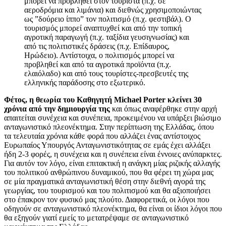
μπορεί να προβληθεί στον τουρίστα (π.χ. σε
αεροδρόμια και λιμάνια) και διεθνώς χρησιμοποιώντας
ως ”δούρειο ίππο” τον πολιτισμό (π.χ. φεστιβάλ). Ο
τουρισμός μπορεί αναπτυχθεί και από την τοπική
αγροτική παραγωγή (π.χ. ταξίδια γευσιγνωσίας) και
από τις πολιτιστικές δράσεις (π.χ. Επίδαυρος,
Ηρώδειο). Αντίστοιχα, ο πολιτισμός μπορεί να
προβληθεί και από τα αγροτικά προϊόντα (π.χ.
ελαιόλαδο) και από τους τουρίστες-πρεσβευτές της
ελληνικής παράδοσης στο εξωτερικό.
Φέτος, η θεωρία του Καθηγητή Michael Porter κλείνει 30
χρόνια από την δημιουργία της
και όπως αναφέρθηκε στην αρχή
απαιτείται συνέχεια και συνέπεια, προκειμένου να υπάρξει βιώσιμο
ανταγωνιστικό πλεονέκτημα. Στην περίπτωση της Ελλάδας, όπου
τα τελευταία χρόνια κάθε φορά που αλλάζει ένας αντίστοιχος
Ευρωπαίος Υπουργός Ανταγωνιστικότητας σε εμάς έχει αλλάξει
ήδη 2-3 φορές, η συνέχεια και η συνέπεια είναι έννοιες ανύπαρκτες.
Για αυτόν τον λόγο, είναι επιτακτική η ανάγκη μίας ριζικής αλλαγής
του πολιτικού ανθρώπινου δυναμικού, που θα φέρει τη χώρα μας
σε μία πραγματικά ανταγωνιστική θέση στην διεθνή αγορά της
γεωργίας, του τουρισμού και του πολιτισμού και θα αξιοποιήσει
στο ἐπακρον τον φυσικό μας πλούτο. Διαφορετικά, οι λόγοι που
οδηγούν σε ανταγωνιστικό πλεονέκτημα, θα είναι οι ίδιοι λόγοι που
θα εξηγούν γιατί εμείς το μετατρέψαμε σε ανταγωνιστικό