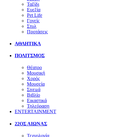
Ταξίδι
Ευεξία
Pet Life
Γονείς
Στυλ
Προτάσεις
ΑΘΛΗΤΙΚΑ
ΠΟΛΙΤΣΜΟΣ
Θέατρο
Μουσική
Χορός
Μουσεία
Σινεμά
Βιβλίο
Εικαστικά
Τηλεόραση
ENTERTAINMENT
22ΟΣ ΑΙΩΝΑΣ
Τεχνολογία