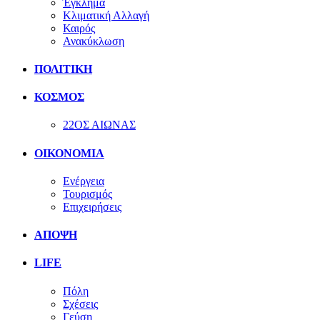
Έγκλημα
Κλιματική Αλλαγή
Καιρός
Ανακύκλωση
ΠΟΛΙΤΙΚΗ
ΚΟΣΜΟΣ
22ΟΣ ΑΙΩΝΑΣ
ΟΙΚΟΝΟΜΙΑ
Ενέργεια
Τουρισμός
Επιχειρήσεις
ΑΠΟΨΗ
LIFE
Πόλη
Σχέσεις
Γεύση