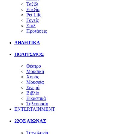
Ταξίδι
Ευεξία
Pet Life
Γονείς
Στυλ
Προτάσεις
ΑΘΛΗΤΙΚΑ
ΠΟΛΙΤΣΜΟΣ
Θέατρο
Μουσική
Χορός
Μουσεία
Σινεμά
Βιβλίο
Εικαστικά
Τηλεόραση
ENTERTAINMENT
22ΟΣ ΑΙΩΝΑΣ
Τεχνολογία