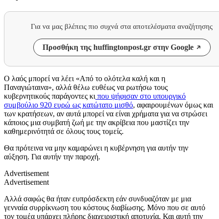
Για να μας βλέπεις πιο συχνά στα αποτελέσματα αναζήτησης
Προσθήκη της huffingtonpost.gr στην Google
Ο λαός μπορεί να λέει «Από το ολότελα καλή και η
Παναγιώταινα», αλλά θέλω ευθέως να ρωτήσω τους
κυβερνητικούς παράγοντες κι
που ψήφισαν στο υπουργικό
συμβούλιο 920 ευρώ ως κατώτατο μισθό
, αφαιρουμένων όμως και
των κρατήσεων, αν αυτά μπορεί να είναι χρήματα για να στρώσει
κάποιος μια συμβατή ζωή με την ακρίβεια που μαστίζει την
καθημερινότητά σε όλους τους τομείς.
Θα πρότεινα να μην καμαρώνει η κυβέρνηση για αυτήν την
αύξηση. Για αυτήν την παροχή.
Advertisement
Advertisement
Αλλά σαφώς θα ήταν ευπρόσδεκτη εάν συνδυαζόταν με μια
γενναία συρρίκνωση του κόστους διαβίωσης. Μόνο που σε αυτό
τον τομέα υπάρχει πλήρης διαχειριστική αποτυχία. Και αυτή την