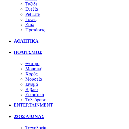
Ταξίδι
Ευεξία
Pet Life
Γονείς
Στυλ
Προτάσεις
ΑΘΛΗΤΙΚΑ
ΠΟΛΙΤΣΜΟΣ
Θέατρο
Μουσική
Χορός
Μουσεία
Σινεμά
Βιβλίο
Εικαστικά
Τηλεόραση
ENTERTAINMENT
22ΟΣ ΑΙΩΝΑΣ
Τεχνολογία