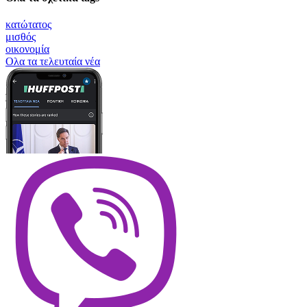
κατώτατος
μισθός
οικονομία
Oλα τα τελευταία νέα