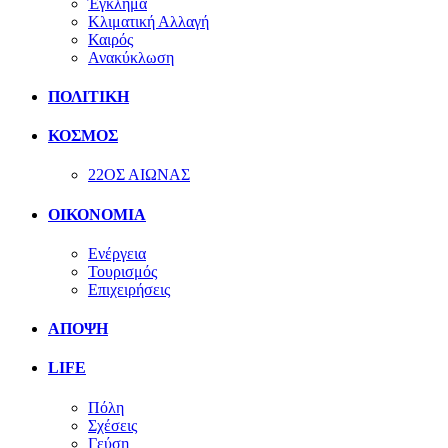
Έγκλημα
Κλιματική Αλλαγή
Καιρός
Ανακύκλωση
ΠΟΛΙΤΙΚΗ
ΚΟΣΜΟΣ
22ΟΣ ΑΙΩΝΑΣ
ΟΙΚΟΝΟΜΙΑ
Ενέργεια
Τουρισμός
Επιχειρήσεις
ΑΠΟΨΗ
LIFE
Πόλη
Σχέσεις
Γεύση