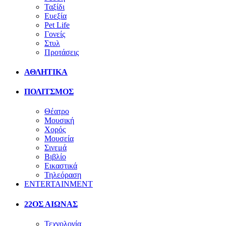
Ταξίδι
Ευεξία
Pet Life
Γονείς
Στυλ
Προτάσεις
ΑΘΛΗΤΙΚΑ
ΠΟΛΙΤΣΜΟΣ
Θέατρο
Μουσική
Χορός
Μουσεία
Σινεμά
Βιβλίο
Εικαστικά
Τηλεόραση
ENTERTAINMENT
22ΟΣ ΑΙΩΝΑΣ
Τεχνολογία