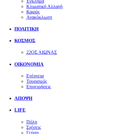
Έγκλημα
Κλιματική Αλλαγή
Καιρός
Ανακύκλωση
ΠΟΛΙΤΙΚΗ
ΚΟΣΜΟΣ
22ΟΣ ΑΙΩΝΑΣ
ΟΙΚΟΝΟΜΙΑ
Ενέργεια
Τουρισμός
Επιχειρήσεις
ΑΠΟΨΗ
LIFE
Πόλη
Σχέσεις
Γεύση