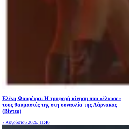
Ελένη Φουρέιρα: Η τρυφερή κίνηση που «έλιωσε»
τους θαυμαστές της στη συναυλία της Λάρνακας
(Βίντεο)
7 Αυγούστου 2026, 11:46