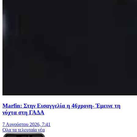
Marfin: Στην Εισαγγελία η 46χρονη- Έμεινε τη
νύχτα στη ΓΑΔΑ
7 Αυγούστου 2026, 7:41
Oλα τα τελευταία νέα