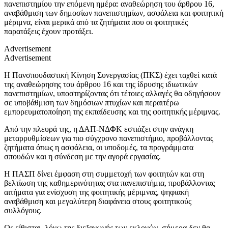
πανεπιστημίου την επόμενη ημέρα: αναθεώρηση του άρθρου 16,
αναβάθμιση των δημοσίων πανεπιστημίων, ασφάλεια και φοιτητική
μέριμνα, είναι μερικά από τα ζητήματα που οι φοιτητικές
παρατάξεις έχουν προτάξει.
Advertisement
Advertisement
Η Πανσπουδαστική Κίνηση Συνεργασίας (ΠΚΣ) έχει ταχθεί κατά
της αναθεώρησης του άρθρου 16 και της ίδρυσης ιδιωτικών
πανεπιστημίων, υποστηρίζοντας ότι τέτοιες αλλαγές θα οδηγήσουν
σε υποβάθμιση των δημόσιων πτυχίων και περαιτέρω
εμπορευματοποίηση της εκπαίδευσης και της φοιτητικής μέριμνας.
Από την πλευρά της, η ΔΑΠ-ΝΔΦΚ εστιάζει στην ανάγκη
μεταρρυθμίσεων για πιο σύγχρονο πανεπιστήμιο, προβάλλοντας
ζητήματα όπως η ασφάλεια, οι υποδομές, τα προγράμματα
σπουδών και η σύνδεση με την αγορά εργασίας.
Η ΠΑΣΠ δίνει έμφαση στη συμμετοχή των φοιτητών και στη
βελτίωση της καθημερινότητας στα πανεπιστήμια, προβάλλοντας
αιτήματα για ενίσχυση της φοιτητικής μέριμνας, ψηφιακή
αναβάθμιση και μεγαλύτερη διαφάνεια στους φοιτητικούς
συλλόγους.
Ως είθισται, λόγω της διεξαγωγής των εκλογών, σήμερα δεν θα