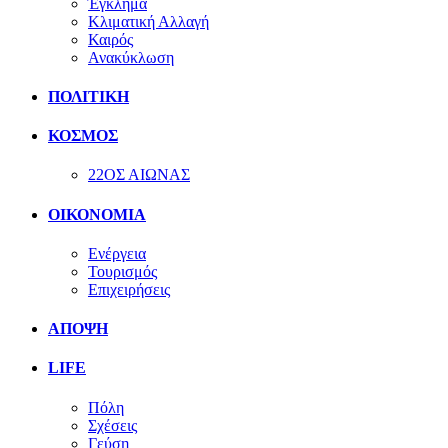
Έγκλημα
Κλιματική Αλλαγή
Καιρός
Ανακύκλωση
ΠΟΛΙΤΙΚΗ
ΚΟΣΜΟΣ
22ΟΣ ΑΙΩΝΑΣ
ΟΙΚΟΝΟΜΙΑ
Ενέργεια
Τουρισμός
Επιχειρήσεις
ΑΠΟΨΗ
LIFE
Πόλη
Σχέσεις
Γεύση