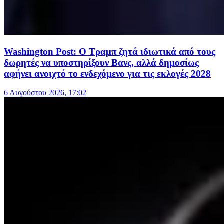
Washington Post: Ο Τραμπ ζητά ιδιωτικά από τους
δωρητές να υποστηρίξουν Βανς, αλλά δημοσίως
αφήνει ανοιχτό το ενδεχόμενο για τις εκλογές 2028
6 Αυγούστου 2026, 17:02