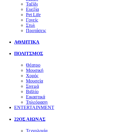
Ταξίδι
Ευεξία
Pet Life
Γονείς
Στυλ
Προτάσεις
ΑΘΛΗΤΙΚΑ
ΠΟΛΙΤΣΜΟΣ
Θέατρο
Μουσική
Χορός
Μουσεία
Σινεμά
Βιβλίο
Εικαστικά
Τηλεόραση
ENTERTAINMENT
22ΟΣ ΑΙΩΝΑΣ
Τεχνολογία