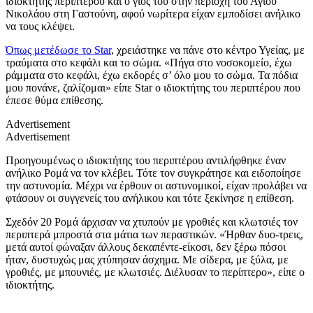
ιδιοκτήτης περιπτέρου και ο γιος του στην περιοχή του Αγίου
Νικολάου στη Γαστούνη, αφού νωρίτερα είχαν εμποδίσει ανήλικο
να τους κλέψει.
Όπως μετέδωσε το Star
, χρειάστηκε να πάνε στο κέντρο Υγείας, με
τραύματα στο κεφάλι και το σώμα. «Πήγα στο νοσοκομείο, έχω
ράμματα στο κεφάλι, έχω εκδορές σ’ όλο μου το σώμα. Τα πόδια
μου πονάνε, ζαλίζομαι» είπε Star ο ιδιοκτήτης του περιπτέρου που
έπεσε θύμα επίθεσης.
Advertisement
Advertisement
Προηγουμένως ο ιδιοκτήτης του περιπτέρου αντιλήφθηκε έναν
ανήλικο Ρομά να τον κλέβει. Τότε τον συγκράτησε και ειδοποίησε
την αστυνομία. Μέχρι να έρθουν οι αστυνομικοί, είχαν προλάβει να
φτάσουν οι συγγενείς του ανήλικου και τότε ξεκίνησε η επίθεση.
Σχεδόν 20 Ρομά άρχισαν να χτυπούν με γροθιές και κλωτσιές τον
περιπτερά μπροστά στα μάτια των περαστικών. «Ήρθαν δυο-τρεις,
μετά αυτοί φώναξαν άλλους δεκαπέντε-είκοσι, δεν ξέρω πόσοι
ήταν, δυστυχώς μας χτύπησαν άσχημα. Με σίδερα, με ξύλα, με
γροθιές, με μπουνιές, με κλωτσιές. Διέλυσαν το περίπτερο», είπε ο
ιδιοκτήτης.