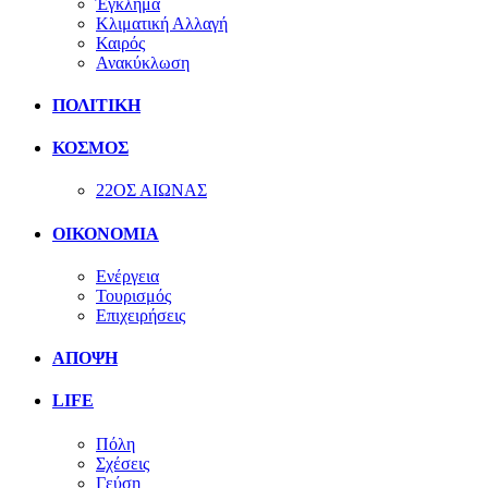
Έγκλημα
Κλιματική Αλλαγή
Καιρός
Ανακύκλωση
ΠΟΛΙΤΙΚΗ
ΚΟΣΜΟΣ
22ΟΣ ΑΙΩΝΑΣ
ΟΙΚΟΝΟΜΙΑ
Ενέργεια
Τουρισμός
Επιχειρήσεις
ΑΠΟΨΗ
LIFE
Πόλη
Σχέσεις
Γεύση