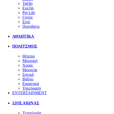
Ταξίδι
Ευεξία
Pet Life
Γονείς
Στυλ
Προτάσεις
ΑΘΛΗΤΙΚΑ
ΠΟΛΙΤΣΜΟΣ
Θέατρο
Μουσική
Χορός
Μουσεία
Σινεμά
Βιβλίο
Εικαστικά
Τηλεόραση
ENTERTAINMENT
22ΟΣ ΑΙΩΝΑΣ
Τεχνολογία