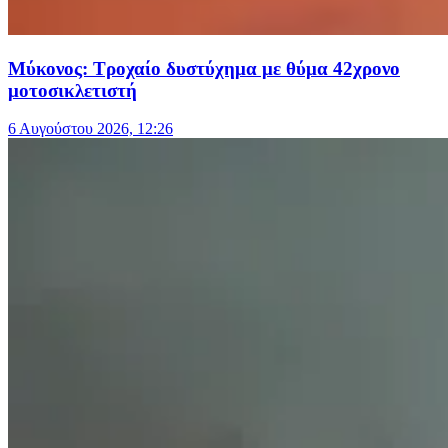
Μύκονος: Τροχαίο δυστύχημα με θύμα 42χρονο
μοτοσικλετιστή
6 Αυγούστου 2026, 12:26