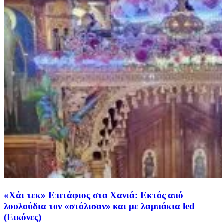
«Χάι τεκ» Επιτάφιος στα Χανιά: Εκτός από
λουλούδια τον «στόλισαν» και με λαμπάκια led
(Εικόνες)