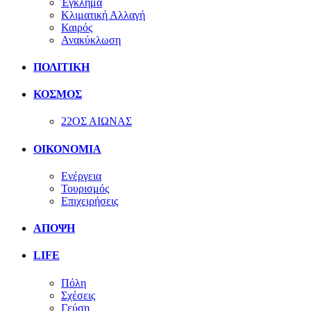
Έγκλημα
Κλιματική Αλλαγή
Καιρός
Ανακύκλωση
ΠΟΛΙΤΙΚΗ
ΚΟΣΜΟΣ
22ΟΣ ΑΙΩΝΑΣ
ΟΙΚΟΝΟΜΙΑ
Ενέργεια
Τουρισμός
Επιχειρήσεις
ΑΠΟΨΗ
LIFE
Πόλη
Σχέσεις
Γεύση