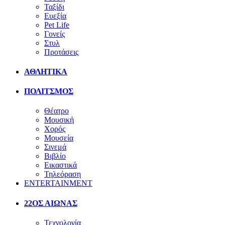
Ταξίδι
Ευεξία
Pet Life
Γονείς
Στυλ
Προτάσεις
ΑΘΛΗΤΙΚΑ
ΠΟΛΙΤΣΜΟΣ
Θέατρο
Μουσική
Χορός
Μουσεία
Σινεμά
Βιβλίο
Εικαστικά
Τηλεόραση
ENTERTAINMENT
22ΟΣ ΑΙΩΝΑΣ
Τεχνολογία