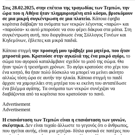
Στις 28.02.2025, στην επέτειο της τραγωδίας των Τεμπών, την
ώρα που η Αθήνα ήταν πλημμυρισμένη από κόσμο, βρισκόμουν
σε μια μικρή συγκέντρωση σε μια πλατεία.
Κάποια έφηβα
κορίτσια διάβαζαν τα ονόματα των νεκρών λέγοντας «παρών» και
«παρούσα» κι αυτό μπορούσε να σου φέρει δάκρυα στα μάτια. Στη
συγκέντρωση αυτή, που διοργάνωσε ένας Σύλλογος Γονέων και
Κηδεμόνων, έβλεπες και μικρά παιδιά.
Κάποια στιγμή
την προσοχή μου τράβηξε μια μητέρα, που ήταν
μπροστά μου.
Κρατούσε στην αγκαλιά της ένα μικρό αγόρι,
το
σώμα του αγοριού καταλάμβανε σχεδόν το μισό της σώμα. Θα
ήταν τριών ή τρεισήμισι χρόνων. Το αγόρι κρατούσε στο χέρι του
ένα κινητό, θα ήταν πολύ δύσκολο να μπορεί να μείνει ακίνητο
αλλιώς τόση ώρα σε αυτήν την ηλικία. Κάποια στιγμή το παιδί
άρχισε να χαμογελάει στη μητέρα του κι εκείνη του ανταπέδωσε
ένα βλέμμα αγάπης. Τα ονόματα των νεκρών συνέχιζαν να
διαβάζονται από τα κορίτσια που κρατούσαν το πανό.
Advertisement
Advertisement
Η επανάσταση των Τεμπών είναι η επανάσταση των γονιών,
σκέφτηκα.
Δεν είναι τυχαίο άλλωστε το γεγονός ότι ο άνθρωπος,
που ηγείται αυτής, είναι μια μητέρα- δίπλα φυσικά σε πατέρες που