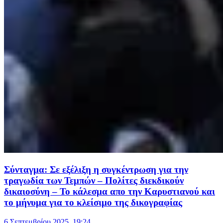
Σύνταγμα: Σε εξέλιξη η συγκέντρωση για την
τραγωδία των Τεμπών – Πολίτες διεκδικούν
δικαιοσύνη – Το κάλεσμα απο την Καρυστιανού και
το μήνυμα για το κλείσιμο της δικογραφίας
6 Σεπτεμβρίου 2025, 19:24