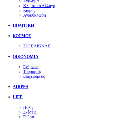
Έγκλημα
Κλιματική Αλλαγή
Καιρός
Ανακύκλωση
ΠΟΛΙΤΙΚΗ
ΚΟΣΜΟΣ
22ΟΣ ΑΙΩΝΑΣ
ΟΙΚΟΝΟΜΙΑ
Ενέργεια
Τουρισμός
Επιχειρήσεις
ΑΠΟΨΗ
LIFE
Πόλη
Σχέσεις
Γεύση