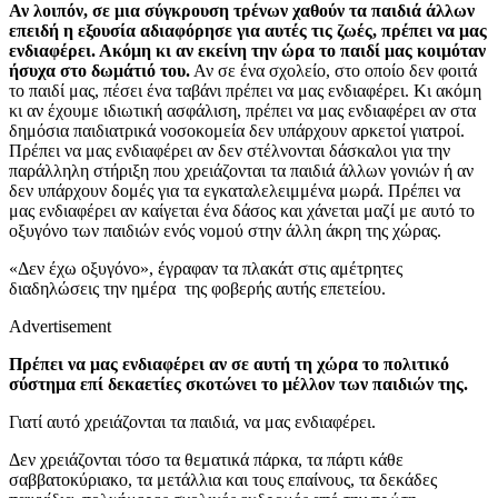
Αν λοιπόν, σε μια σύγκρουση τρένων χαθούν τα παιδιά άλλων
επειδή η εξουσία αδιαφόρησε για αυτές τις ζωές, πρέπει να μας
ενδιαφέρει. Ακόμη κι αν εκείνη την ώρα το παιδί μας κοιμόταν
ήσυχα στο δωμάτιό του.
Αν σε ένα σχολείο, στο οποίο δεν φοιτά
το παιδί μας, πέσει ένα ταβάνι πρέπει να μας ενδιαφέρει. Κι ακόμη
κι αν έχουμε ιδιωτική ασφάλιση, πρέπει να μας ενδιαφέρει αν στα
δημόσια παιδιατρικά νοσοκομεία δεν υπάρχουν αρκετοί γιατροί.
Πρέπει να μας ενδιαφέρει αν δεν στέλνονται δάσκαλοι για την
παράλληλη στήριξη που χρειάζονται τα παιδιά άλλων γονιών ή αν
δεν υπάρχουν δομές για τα εγκαταλελειμμένα μωρά. Πρέπει να
μας ενδιαφέρει αν καίγεται ένα δάσος και χάνεται μαζί με αυτό το
οξυγόνο των παιδιών ενός νομού στην άλλη άκρη της χώρας.
«Δεν έχω οξυγόνο», έγραφαν τα πλακάτ στις αμέτρητες
διαδηλώσεις την ημέρα της φοβερής αυτής επετείου.
Advertisement
Πρέπει να μας ενδιαφέρει αν σε αυτή τη χώρα το πολιτικό
σύστημα επί δεκαετίες σκοτώνει το μέλλον των παιδιών της.
Γιατί αυτό χρειάζονται τα παιδιά, να μας ενδιαφέρει.
Δεν χρειάζονται τόσο τα θεματικά πάρκα, τα πάρτι κάθε
σαββατοκύριακο, τα μετάλλια και τους επαίνους, τα δεκάδες