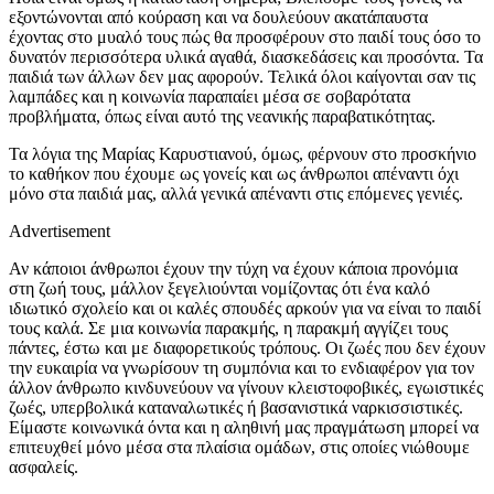
εξοντώνονται από κούραση και να δουλεύουν ακατάπαυστα
έχοντας στο μυαλό τους πώς θα προσφέρουν στο παιδί τους όσο το
δυνατόν περισσότερα υλικά αγαθά, διασκεδάσεις και προσόντα. Τα
παιδιά των άλλων δεν μας αφορούν. Τελικά όλοι καίγονται σαν τις
λαμπάδες και η κοινωνία παραπαίει μέσα σε σοβαρότατα
προβλήματα, όπως είναι αυτό της νεανικής παραβατικότητας.
Τα λόγια της Μαρίας Καρυστιανού, όμως, φέρνουν στο προσκήνιο
το καθήκον που έχουμε ως γονείς και ως άνθρωποι απέναντι όχι
μόνο στα παιδιά μας, αλλά γενικά απέναντι στις επόμενες γενιές.
Advertisement
Αν κάποιοι άνθρωποι έχουν την τύχη να έχουν κάποια προνόμια
στη ζωή τους, μάλλον ξεγελιούνται νομίζοντας ότι ένα καλό
ιδιωτικό σχολείο και οι καλές σπουδές αρκούν για να είναι το παιδί
τους καλά. Σε μια κοινωνία παρακμής, η παρακμή αγγίζει τους
πάντες, έστω και με διαφορετικούς τρόπους. Οι ζωές που δεν έχουν
την ευκαιρία να γνωρίσουν τη συμπόνια και το ενδιαφέρον για τον
άλλον άνθρωπο κινδυνεύουν να γίνουν κλειστοφοβικές, εγωιστικές
ζωές, υπερβολικά καταναλωτικές ή βασανιστικά ναρκισσιστικές.
Είμαστε κοινωνικά όντα και η αληθινή μας πραγμάτωση μπορεί να
επιτευχθεί μόνο μέσα στα πλαίσια ομάδων, στις οποίες νιώθουμε
ασφαλείς.