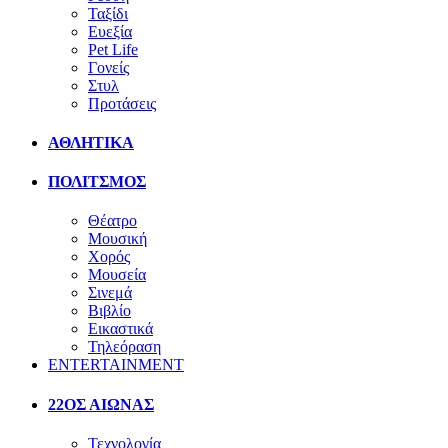
Ταξίδι
Ευεξία
Pet Life
Γονείς
Στυλ
Προτάσεις
ΑΘΛΗΤΙΚΑ
ΠΟΛΙΤΣΜΟΣ
Θέατρο
Μουσική
Χορός
Μουσεία
Σινεμά
Βιβλίο
Εικαστικά
Τηλεόραση
ENTERTAINMENT
22ΟΣ ΑΙΩΝΑΣ
Τεχνολογία