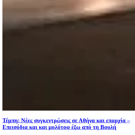
Τέμπη: Νέες συγκεντρώσεις σε Αθήνα και επαρχία –
Επεισόδια και και μολότοφ έξω από τη Βουλή