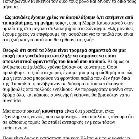
εκπληρώνουν κι εκείνοι τον δικό τους ρόλο και δίνουν το δικό τους
μήνυμα.
«
Ως μανάδες έχουμε χρέος να διαφυλάξουμε ό,τι απέμεινε από
τα παιδιά μας, τη μνήμη τους
», είπε η Μαρία Καρυστιανού στην
ομιλία της στο μεγάλο συλλαλητήριο στο Σύνταγμα. «Ως μανάδες
έχουμε χρέος να επιφέρουμε την ασφάλεια για τα παιδιά που είναι
στη ζωή και για αυτά που θα έρθουν στη ζωή».
Θεωρώ ότι αυτά τα λόγια είναι τρομερά σημαντικά σε μια
εποχή που γονεϊκότητα κατέληξε να σημαίνει να είσαι
αποκλειστικά φροντιστής του δικού σου παιδιού
. Κι όμως οι
άνθρωποι επί χιλιάδες χρόνια ζούσαν σε κοινότητες. Όσοι
προλάβαμε τη ζωή στα χωριά, έχουμε μια μικρή αίσθηση του πώς
μια γειτόνισσα μπορούσε να φροντίσει παιδιά που δεν ήταν δικά
της. Τα παιδιά μπαινόβγαιναν σε διάφορα σπίτια και άκουγαν
συμβουλές από πολλούς ενηλίκους. Αν παραφερόταν κανένα στον
δρόμο όλο, και κάποιος συγγενής ή γείτονας θα βρισκόταν να το
συνετίσει.
Μια υποστηρικτική
κοινότητα
είναι ό,τι χρειάζεται ένας
εξαντλημένος γονιός, που ολομόναχος είναι απολύτως σίγουρο ότι
σε κάποιους τομείς θα σταθεί ανεπαρκής εν μέσω τόσων
καθηκόντων.
Ποια είναι όμως η κατάσταση σήμερα; Βλέπουμε τους γονείς να