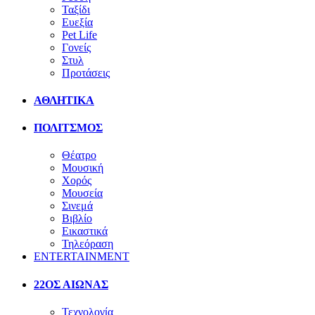
Ταξίδι
Ευεξία
Pet Life
Γονείς
Στυλ
Προτάσεις
ΑΘΛΗΤΙΚΑ
ΠΟΛΙΤΣΜΟΣ
Θέατρο
Μουσική
Χορός
Μουσεία
Σινεμά
Βιβλίο
Εικαστικά
Τηλεόραση
ENTERTAINMENT
22ΟΣ ΑΙΩΝΑΣ
Τεχνολογία