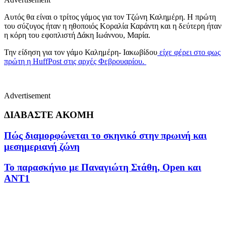
Αυτός θα είναι ο τρίτος γάμος για τον Τζώνη Καλημέρη. Η πρώτη
του σύζυγος ήταν η ηθοποιός Κοραλία Καράντη και η δεύτερη ήταν
η κόρη του εφοπλιστή Δάκη Ιωάννου, Μαρία.
Την είδηση για τον γάμο Καλημέρη- Ιακωβίδου
είχε φέρει στο φως
πρώτη η HuffPost στις αρχές Φεβρουαρίου.
Advertisement
ΔΙΑΒΑΣΤΕ ΑΚΟΜΗ
Πώς διαμορφώνεται το σκηνικό στην πρωινή και
μεσημεριανή ζώνη
Το παρασκήνιο με Παναγιώτη Στάθη, Open και
ΑΝΤ1