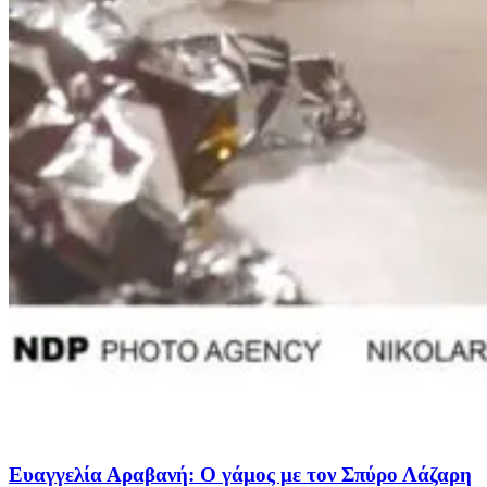
Ευαγγελία Αραβανή: Ο γάμος με τον Σπύρο Λάζαρη