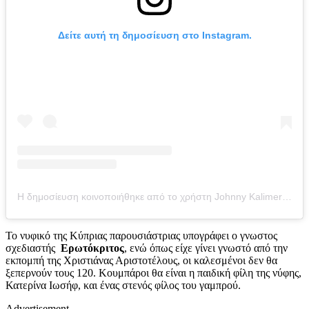
Δείτε αυτή τη δημοσίευση στο Instagram.
Η δημοσίευση κοινοποιήθηκε από το χρήστη Johnny Kalimeris A (@jkalimeris)
Το νυφικό της Κύπριας παρουσιάστριας υπογράφει ο γνωστος
σχεδιαστής
Ερωτόκριτος
, ενώ όπως είχε γίνει γνωστό από την
εκπομπή της Χριστιάνας Αριστοτέλους, οι καλεσμένοι δεν θα
ξεπερνούν τους 120. Κουμπάροι θα είναι η παιδική φίλη της νύφης,
Κατερίνα Ιωσήφ, και ένας στενός φίλος του γαμπρού.
Advertisement