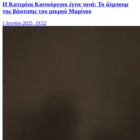
Η Κατερίνα Καινούργιου έγινε νονά: Το άλμπουμ
της βάφτισης του μικρού Μαρίνου
1 Ιουνίου 2025, 19:52