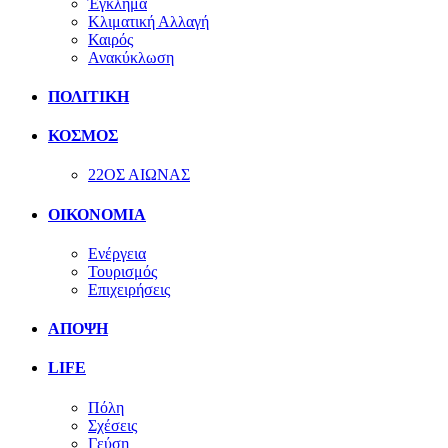
Έγκλημα
Κλιματική Αλλαγή
Καιρός
Ανακύκλωση
ΠΟΛΙΤΙΚΗ
ΚΟΣΜΟΣ
22ΟΣ ΑΙΩΝΑΣ
ΟΙΚΟΝΟΜΙΑ
Ενέργεια
Τουρισμός
Επιχειρήσεις
ΑΠΟΨΗ
LIFE
Πόλη
Σχέσεις
Γεύση