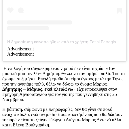
Η δημοσίευση κοινοποιήθηκε από το χρήστη Fotini Petrogianni (@fotinipetrogianni_)
Advertisement
Advertisement
Η επιλογή του συγκεκριμένου νησιού δεν είναι τυχαία: «Τον
μπαμπά μου τον λένε Δημήτρη. Θέλω να τον τιμήσω πολύ. Του το
έχουμε συζητήσει. Επειδή έμαθα ότι είμαι έγκυος μετά την Τήνο,
που την αγαπάμε πολύ, θέλω να δώσω το όνομα Μάριος.
Δήμητρης – Μάριος, εκεί κλειδώνω
» είχε αποκαλύψει στον
Γρηγόρη Αρναούτογλου για τον γιο της που γεννήθηκε στις 25
Νοεμβρίου.
Η βάφτιση, σύμφωνα με πληροφορίες, δεν θα γίνει σε πολύ
ανοιχτό κύκλο, ενώ ανέμεσα στους καλεσμένους που θα δώσουν
το παρών είναι το ζεύγος Γιώργου Λιάγκα- Μαρίας Αντωνά αλλά
και η Ελένη Βουλγαράκη.