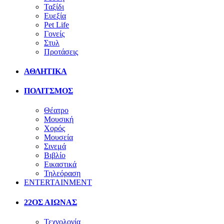
Ταξίδι
Ευεξία
Pet Life
Γονείς
Στυλ
Προτάσεις
ΑΘΛΗΤΙΚΑ
ΠΟΛΙΤΣΜΟΣ
Θέατρο
Μουσική
Χορός
Μουσεία
Σινεμά
Βιβλίο
Εικαστικά
Τηλεόραση
ENTERTAINMENT
22ΟΣ ΑΙΩΝΑΣ
Τεχνολογία