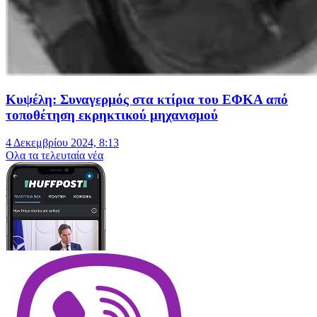
Κυψέλη: Συναγερμός στα κτίρια του ΕΦΚΑ από
τοποθέτηση εκρηκτικού μηχανισμού
4 Δεκεμβρίου 2024, 8:13
Oλα τα τελευταία νέα