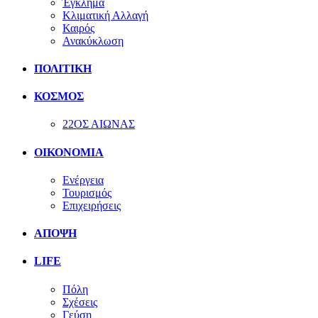
Έγκλημα
Κλιματική Αλλαγή
Καιρός
Ανακύκλωση
ΠΟΛΙΤΙΚΗ
ΚΟΣΜΟΣ
22ΟΣ ΑΙΩΝΑΣ
ΟΙΚΟΝΟΜΙΑ
Ενέργεια
Τουρισμός
Επιχειρήσεις
ΑΠΟΨΗ
LIFE
Πόλη
Σχέσεις
Γεύση