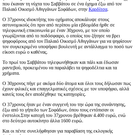
που έκαναν τη νύχτα του Σαββάτου σε ένα όχημα έξω από τον
Παλαιό Οικισμό Αθιγγάνων Σοφάδων, στην
Καρδίτσα
.
Ο 37χρονος ιδιοκτήτης του οχήματος αποκάλυψε στους
αστυνομικούς ότι πριν από περίπου μία εβδομάδα ήρθε σε
τηλεφωνική επικοινωνία με έναν 30χρονο, με τον οποίο
γνωρίζονται από το ποδόσφαιρο, ο οποίος του ζήτησε να βρει
ψηφοφόρους από τον Παλαιό Οικισμό Αθιγγάνων για να ψηφίσουν
τον συγκεκριμένο υποψήφιο βουλευτή με αντάλλαγμα το ποσό των
είκοσι ευρώ ο καθένας.
Το πρωί του Σαββάτου τηλεφωνήθηκαν και πάλι και έδωσαν
ραντεβού, προκειμένου να παραλάβει τα ψηφοδέλτια και τα
χρήματα.
Ο 30χρονος πήγε με ακόμα δύο άτομα και όλοι τους δήλωσαν πως
έχουν φιλικές και επαγγελματικές σχέσεις με τον υποψήφιο, αλλά
κανείς τους δεν αποδέχθηκε τις κατηγορίες.
Ο 37χρονος ήταν με έναν συγγενή του την ώρα της συνάντησης,
έξω από το γήπεδο των Σοφάδων, όπου τους εντόπισαν οι
ένστολοι.Στην κατοχή του 37χρονου βρέθηκαν 4.400 ευρώ, ενώ
στο δεύτερο αυτοκίνητο άλλα 1600 ευρώ.
Και οι πέντε συνελήφθησαν για παραβίαση της εκλογικής