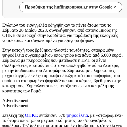
Προσθήκη της huffingtonpost.gr στην Google
Ενώπιον του εισαγγελέα οδηγήθηκαν τα πέντε άτομα που το
Σάββατο 20 Μαΐου 2023, συνελήφθησαν από αστυνομικούς της
ΟΠΚΕ σε περιοχή στην Καρδίτσα, για παράβαση της εκλογικής
νομοθεσίας και συγκεκριμένα για εξαγορά ψήφων.
Στην κατοχή τους βρέθηκαν πλαστές ταυτότητες, σταυρωμένα
ψηφοδέλτια συγκεκριμένου υποψηφίου και πάνω από 6.000 ευρώ.
Σύμφωνα με πληροφορίες που μετέδωσε η ΕΡΤ, οι πέντε
συλληφθέντες κρατούνται ώστε να απολογηθούν αύριο Δευτέρα,
με την διαδικασία του Αυτοφώρου. Σύμφωνα με πληροφορίες,
μέχρι στιγμής δεν έχει προκύψει δίωξη κατά του υποψηφίου, του
οποίου τα σταυρωμένα ψηφοδέλτια και οι κάρτες, βρέθηκαν στην
κατοχή τους. Σημειώνεται πως μεταξύ τους είναι και μέλη της
κοινότητας των Ρομά.
Advertisement
Advertisement
Στελέχη της
ΟΠΚΕ
εντόπισαν 570
ψηφοδέλτια
, με «σταυρωμένο»
το όνομα υποψηφίου μεγάλου κόμματος, σε σφραγισμένους
φακέλους, 197 δελτία ταυτότητας και ένα διαβατήριο, στον έλεγχο