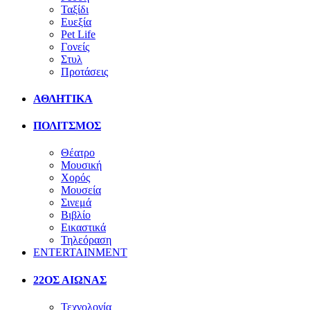
Ταξίδι
Ευεξία
Pet Life
Γονείς
Στυλ
Προτάσεις
ΑΘΛΗΤΙΚΑ
ΠΟΛΙΤΣΜΟΣ
Θέατρο
Μουσική
Χορός
Μουσεία
Σινεμά
Βιβλίο
Εικαστικά
Τηλεόραση
ENTERTAINMENT
22ΟΣ ΑΙΩΝΑΣ
Τεχνολογία