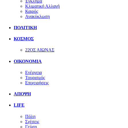
Έγκλημα
Κλιματική Αλλαγή
Καιρός
Ανακύκλωση
ΠΟΛΙΤΙΚΗ
ΚΟΣΜΟΣ
22ΟΣ ΑΙΩΝΑΣ
ΟΙΚΟΝΟΜΙΑ
Ενέργεια
Τουρισμός
Επιχειρήσεις
ΑΠΟΨΗ
LIFE
Πόλη
Σχέσεις
Γεύση