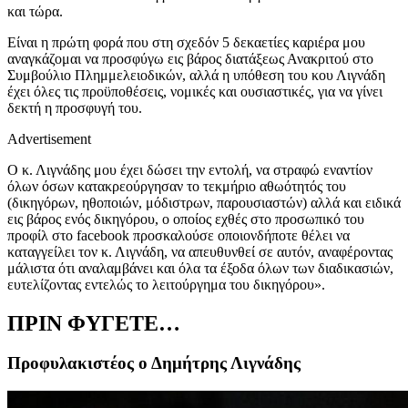
και τώρα.
Είναι η πρώτη φορά που στη σχεδόν 5 δεκαετίες καριέρα μου
αναγκάζομαι να προσφύγω εις βάρος διατάξεως Ανακριτού στο
Συμβούλιο Πλημμελειοδικών, αλλά η υπόθεση του κου Λιγνάδη
έχει όλες τις προϋποθέσεις, νομικές και ουσιαστικές, για να γίνει
δεκτή η προσφυγή του.
Advertisement
Ο κ. Λιγνάδης μου έχει δώσει την εντολή, να στραφώ εναντίον
όλων όσων κατακρεούργησαν το τεκμήριο αθωότητός του
(δικηγόρων, ηθοποιών, μόδιστρων, παρουσιαστών) αλλά και ειδικά
εις βάρος ενός δικηγόρου, ο οποίος εχθές στο προσωπικό του
προφίλ στο facebook προσκαλούσε οποιονδήποτε θέλει να
καταγγείλει τον κ. Λιγνάδη, να απευθυνθεί σε αυτόν, αναφέροντας
μάλιστα ότι αναλαμβάνει και όλα τα έξοδα όλων των διαδικασιών,
ευτελίζοντας εντελώς το λειτούργημα του δικηγόρου».
ΠΡΙΝ ΦΥΓΕΤΕ…
Προφυλακιστέος ο Δημήτρης Λιγνάδης