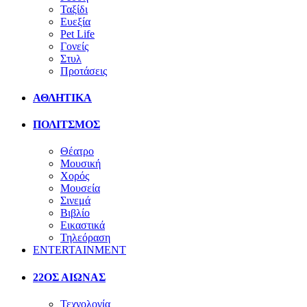
Ταξίδι
Ευεξία
Pet Life
Γονείς
Στυλ
Προτάσεις
ΑΘΛΗΤΙΚΑ
ΠΟΛΙΤΣΜΟΣ
Θέατρο
Μουσική
Χορός
Μουσεία
Σινεμά
Βιβλίο
Εικαστικά
Τηλεόραση
ENTERTAINMENT
22ΟΣ ΑΙΩΝΑΣ
Τεχνολογία