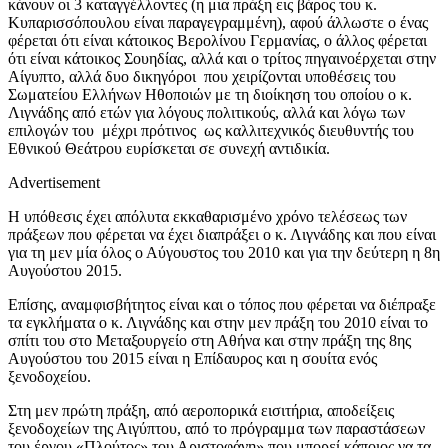
κάνουν οι 3 καταγγέλλοντες (η μια πράξη εις βάρος του κ.
Κυπαρισσόπουλου είναι παραγεγραμμένη), αφού άλλωστε ο ένας
φέρεται ότι είναι κάτοικος Βερολίνου Γερμανίας, ο άλλος φέρεται
ότι είναι κάτοικος Σουηδίας, αλλά και ο τρίτος πηγαινοέρχεται στην
Αίγυπτο, αλλά δυο δικηγόροι που χειρίζονται υποθέσεις του
Σωματείου Ελλήνων Ηθοποιών με τη διοίκηση του οποίου ο κ.
Λιγνάδης από ετών για λόγους πολιτικούς, αλλά και λόγω των
επιλογών του μέχρι πρότινος ως καλλιτεχνικός διευθυντής του
Εθνικού Θεάτρου ευρίσκεται σε συνεχή αντιδικία.
Advertisement
Η υπόθεσις έχει απόλυτα εκκαθαρισμένο χρόνο τελέσεως των
πράξεων που φέρεται να έχει διαπράξει ο κ. Λιγνάδης και που είναι
για τη μεν μία όλος ο Αύγουστος του 2010 και για την δεύτερη η 8η
Αυγούστου 2015.
Επίσης, αναμφισβήτητος είναι και ο τόπος που φέρεται να διέπραξε
τα εγκλήματα ο κ. Λιγνάδης και στην μεν πράξη του 2010 είναι το
σπίτι του στο Μεταξουργείο στη Αθήνα και στην πράξη της 8ης
Αυγούστου του 2015 είναι η Επίδαυρος και η σουίτα ενός
ξενοδοχείου.
Στη μεν πρώτη πράξη, από αεροπορικά εισιτήρια, αποδείξεις
ξενοδοχείων της Αιγύπτου, από το πρόγραμμα των παραστάσεων
του έργου «Πλούτος» του Αριστοφάνη» που μπορεί κάποιος να τα