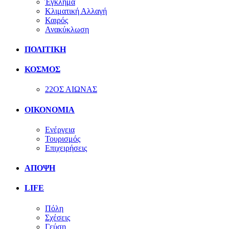
Έγκλημα
Κλιματική Αλλαγή
Καιρός
Ανακύκλωση
ΠΟΛΙΤΙΚΗ
ΚΟΣΜΟΣ
22ΟΣ ΑΙΩΝΑΣ
ΟΙΚΟΝΟΜΙΑ
Ενέργεια
Τουρισμός
Επιχειρήσεις
ΑΠΟΨΗ
LIFE
Πόλη
Σχέσεις
Γεύση