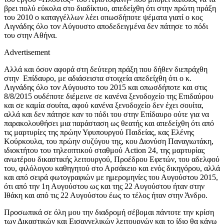
βρει πολύ εύκολα στο διαδίκτυο, απεδείχθη ότι στην πρώτη πράξη
του 2010 ο καταγγέλλων λέει οπωσδήποτε ψέματα γιατί ο κος
Λιγνάδης όλο τον Αύγουστο αποδεδειγμένα δεν πάτησε το πόδι
του στην Αθήνα.
Advertisement
Αλλά και όσον αφορά στη δεύτερη πράξη που δήθεν διεπράχθη
στην Επίδαυρο, με αδιάσειστα στοιχεία απεδείχθη ότι ο κ.
Λιγνάδης όλο τον Αύγουστο του 2015 και οπωσδήποτε και στις
8/8/2015 ουδέποτε διέμεινε σε κανένα ξενοδοχείο της Επιδαύρου
και σε καμία σουίτα, αφού κανένα ξενοδοχείο δεν έχει σουίτα,
αλλά και δεν πάτησε καν το πόδι του στην Επίδαυρο ούτε για να
παρακολουθήσει μια παράσταση ως θεατής και απεδείχθη ότι από
τις μαρτυρίες της πρώην Υφυπουργού Παιδείας, κας Ελένης
Κούρκουλα, του πρώην συζύγου της, κου Διονύση Παναγιωτάκη,
ιδιοκτήτου του τηλεοπτικού σταθμού Action 24, της μαρτυρίας
ανωτέρου δικαστικής λειτουργού, Προέδρου Εφετών, του αδελφού
του, φιλόλογου καθηγητού στο Αρσάκειο και ενός δικηγόρου, αλλά
και από σειρά φωτογραφιών με ημερομηνίες του Αυγούστου 2015,
ότι από την 1η Αυγούστου ως και της 22 Αυγούστου ήταν στην
Ιθάκη και από τις 22 Αυγούστου έως το τέλος ήταν στην Άνδρο.
Προσωπικά σε όλη μου την διαδρομή σέβομαι πάντοτε την κρίση
των Δικαστικών και Εισαγγελικών λειτουργών και το ίδιο θα κάνω