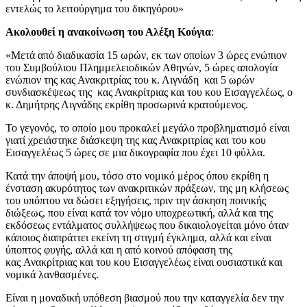
εντελώς το λειτούργημα του δικηγόρου»
Ακολουθεί η ανακοίνωση του Αλέξη Κούγια
:
«Μετά από διαδικασία 15 ωρών, εκ των οποίων 3 ώρες ενώπιον
του Συμβούλιου Πλημμελειοδικών Αθηνών, 5 ώρες απολογία
ενώπιον της κας Ανακριτρίας του κ. Λιγνάδη και 5 ωρών
συνδιασκέψεως της κας Ανακρίτριας και του κου Εισαγγελέως, ο
κ. Δημήτρης Λιγνάδης εκρίθη προσωρινά κρατούμενος.
Το γεγονός, το οποίο μου προκαλεί μεγάλο προβληματισμό είναι
γιατί χρειάστηκε διάσκεψη της κας Ανακριτρίας και του κου
Εισαγγελέως 5 ώρες σε μια δικογραφία που έχει 10 φύλλα.
Κατά την άποψή μου, τόσο στο νομικό μέρος όπου εκρίθη η
ένσταση ακυρότητος των ανακριτικών πράξεων, της μη κλήσεως
του υπόπτου να δώσει εξηγήσεις, πριν την άσκηση ποινικής
διώξεως, που είναι κατά τον νόμο υποχρεωτική, αλλά και της
εκδόσεως εντάλματος συλλήψεως που δικαιολογείται μόνο όταν
κάποιος διαπράττει εκείνη τη στιγμή έγκλημα, αλλά και είναι
ύποπτος φυγής, αλλά και η από κοινού απόφαση της
κας Ανακρίτριας και του κου Εισαγγελέως είναι ουσιαστικά και
νομικά λανθασμένες.
Είναι η μοναδική υπόθεση βιασμού που την καταγγελία δεν την