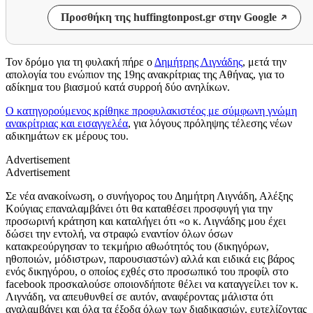
Προσθήκη της huffingtonpost.gr στην Google
Τον δρόμο για τη φυλακή πήρε ο
Δημήτρης Λιγνάδης
, μετά την
απολογία του ενώπιον της 19ης ανακρίτριας της Αθήνας, για το
αδίκημα του βιασμού κατά συρροή δύο ανηλίκων.
Ο κατηγορούμενος κρίθηκε προφυλακιστέος με σύμφωνη γνώμη
ανακρίτριας και εισαγγελέα
, για λόγους πρόληψης τέλεσης νέων
αδικημάτων εκ μέρους του.
Advertisement
Advertisement
Σε νέα ανακοίνωση, ο συνήγορος του Δημήτρη Λιγνάδη, Αλέξης
Κούγιας επαναλαμβάνει ότι θα καταθέσει προσφυγή για την
προσωρινή κράτηση και καταλήγει ότι «ο κ. Λιγνάδης μου έχει
δώσει την εντολή, να στραφώ εναντίον όλων όσων
κατακρεούργησαν το τεκμήριο αθωότητός του (δικηγόρων,
ηθοποιών, μόδιστρων, παρουσιαστών) αλλά και ειδικά εις βάρος
ενός δικηγόρου, ο οποίος εχθές στο προσωπικό του προφίλ στο
facebook προσκαλούσε οποιονδήποτε θέλει να καταγγείλει τον κ.
Λιγνάδη, να απευθυνθεί σε αυτόν, αναφέροντας μάλιστα ότι
αναλαμβάνει και όλα τα έξοδα όλων των διαδικασιών, ευτελίζοντας