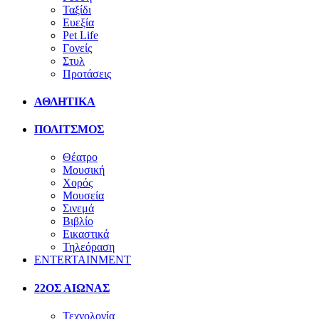
Ταξίδι
Ευεξία
Pet Life
Γονείς
Στυλ
Προτάσεις
ΑΘΛΗΤΙΚΑ
ΠΟΛΙΤΣΜΟΣ
Θέατρο
Μουσική
Χορός
Μουσεία
Σινεμά
Βιβλίο
Εικαστικά
Τηλεόραση
ENTERTAINMENT
22ΟΣ ΑΙΩΝΑΣ
Τεχνολογία