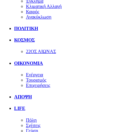
Έγκλημα
Κλιματική Αλλαγή
Καιρός
Ανακύκλωση
ΠΟΛΙΤΙΚΗ
ΚΟΣΜΟΣ
22ΟΣ ΑΙΩΝΑΣ
ΟΙΚΟΝΟΜΙΑ
Ενέργεια
Τουρισμός
Επιχειρήσεις
ΑΠΟΨΗ
LIFE
Πόλη
Σχέσεις
Γεύση