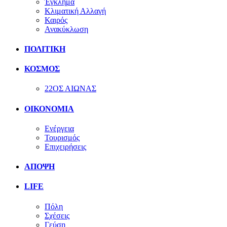
Έγκλημα
Κλιματική Αλλαγή
Καιρός
Ανακύκλωση
ΠΟΛΙΤΙΚΗ
ΚΟΣΜΟΣ
22ΟΣ ΑΙΩΝΑΣ
ΟΙΚΟΝΟΜΙΑ
Ενέργεια
Τουρισμός
Επιχειρήσεις
ΑΠΟΨΗ
LIFE
Πόλη
Σχέσεις
Γεύση