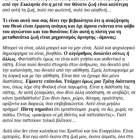
από την Εκκλησία ότι η μετά τον θάνατο ζωή είναι καλύτερη
από αυτή τη ζωή, πολύ πιο φωτεινή, πολύ πιο αληθινή…
Τι είναι αυτό που σας δίνει την βεβαιότητα ότι η αναζήτηση
του Θεού είναι έμφυτη ανάγκη και όχι άμυνα ενάντια στο φόβο
του αγνώστου και του θανάτου; Εάν αυτή η πίστη για τη
μεταθανάτια ζωή είναι μηχανισμός άρνησης –άμυνας;
Μπορεί να είναι, αλλά μπορεί και να μην είναι. Αλλά και ψυχολογικό
δημιούργημα να είναι, βοηθάει.
Ο αλγόριθμος δουλεύει ούτως ή
άλλως
. Φανταστείτε όμως να είναι κάτι γνήσιο και αυθεντικό η
πίστη. Είναι πολύ δυνατό στοιχείο στον άνθρωπο, πιο δυνατό από
την κατανόηση, πιο δυνατό από την αίσθηση. Εμείς λειτουργούμε με
τη λογική και με την αίσθηση. Είναι σαν να έχουμε δύο μόνο
διαστάσεις.
Είμαστε επίπεδοι. Υπάρχει όμως μια Τρίτη διάσταση
που, όπως λέμε στη Φυσική είναι παγωμένη. Είναι η διάσταση της
πίστης. Αν αυτή ξεπαγώσει, σου δίνει άλλη υπόσταση, σε ανεβάζει, σε
κάνει τρισδιάστατο! Σου δίνει όγκο, χώρο, δύναμη, ορατότητα,
ορίζοντα και διαρκώς σου επιβεβαιώνεται. Αυτό είναι μεγάλο
πράγμα!
Πίστη σημαίνει
ότι εμπιστεύομαι χωρίς να δω, χωρίς να
πιάσω. Όντως «μακάριοι οἱ μή ἰδόντες καὶ πιστεύσαντες». Γιατί
αυτοί που πιστεύουν τελικά βλέπουν…
Αυτά όλα δεν είναι κολπάκια του Χριστού και του Ευαγγελίου. Είναι
εμπειρίες. Και εγώ αυτό έκανα στη ζωή μου, έκανα άλματα, όλα στο