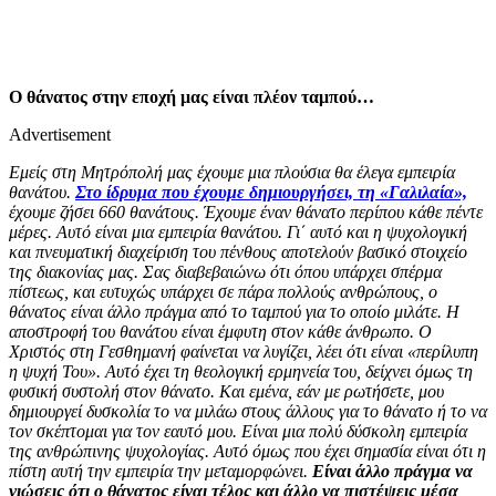
Ο θάνατος στην εποχή μας είναι πλέον ταμπού…
Advertisement
Εμείς στη Μητρόπολή μας έχουμε μια πλούσια θα έλεγα εμπειρία
θανάτου.
Στο ίδρυμα που έχουμε δημιουργήσει, τη «Γαλιλαία»,
έχουμε ζήσει 660 θανάτους. Έχουμε έναν θάνατο περίπου κάθε πέντε
μέρες. Αυτό είναι μια εμπειρία θανάτου. Γι΄ αυτό και η ψυχολογική
και πνευματική διαχείριση του πένθους αποτελούν βασικό στοιχείο
της διακονίας μας. Σας διαβεβαιώνω ότι όπου υπάρχει σπέρμα
πίστεως, και ευτυχώς υπάρχει σε πάρα πολλούς ανθρώπους, ο
θάνατος είναι άλλο πράγμα από το ταμπού για το οποίο μιλάτε. Η
αποστροφή του θανάτου είναι έμφυτη στον κάθε άνθρωπο. Ο
Χριστός στη Γεσθημανή φαίνεται να λυγίζει, λέει ότι είναι «περίλυπη
η ψυχή Του». Αυτό έχει τη θεολογική ερμηνεία του, δείχνει όμως τη
φυσική συστολή στον θάνατο. Και εμένα, εάν με ρωτήσετε, μου
δημιουργεί δυσκολία το να μιλάω στους άλλους για το θάνατο ή το να
τον σκέπτομαι για τον εαυτό μου. Είναι μια πολύ δύσκολη εμπειρία
της ανθρώπινης ψυχολογίας. Αυτό όμως που έχει σημασία είναι ότι η
πίστη αυτή την εμπειρία την μεταμορφώνει.
Είναι άλλο πράγμα να
νιώσεις ότι ο θάνατος είναι τέλος και άλλο να πιστέψεις μέσα