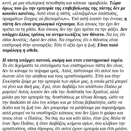
κενό, με μια εσωτερική πεποίθηση και κάποια αμφιβολία.
Τώρα
όμως που ζω την εμπειρία της επιβεβαίωσης της πίστης δεν με
κουνάει κανένας.
Αυτό είναι η πίστη, «ἐλπιζομένων ὑπόστασις,
πραγμάτων ἔλεγχος οὐ βλεπομένων». Υπό αυτή λοιπόν την έννοια,
η
πίστη δεν είναι ψυχολογικό τέχνασμα.
Και όποιος την έχει δεν
πρέπει να τη χάσει. Και όποιος δεν την έχει πρέπει να την ψάξει.
Δεν
υπάρχει άλλος τρόπος να αντιμετωπίζεις τον θάνατο.
Να λες ότι
είσαι δυνατός; Αφού δεν είσαι. Να επιμένεις ότι ο θάνατος είναι
επιστροφή στην ανυπαρξία; Τότε τί αξία έχει η ζωή;
Είναι πολύ
παράλογη η αθεΐα.
Η πίστη υπάρχει παντού, ακόμη και στον επιστημονικό τομέα.
Το ότι δεχόμαστε τα επιτεύγματα των επιστημόνων πίστη δεν είναι;
δεν το κάναμε το πείραμα εμείς. Απλά, πιστεύουμε ότι αυτοί που το
έκαναν λένε την αλήθεια και τους εμπιστευόμαστε. Έτσι και στην
Εκκλησία ζούμε με την εμπειρία των αγίων μας, η οποία μετά μπορεί
να γίνει και δική μας. Εγώ, όταν διαβάζω τον απόστολο Παύλο με
μαγεύει! Αυτός λοιπόν δεν είδε την Ανάσταση του Χριστού, αλλά
μιλάει για την εμπειρία της Αναστάσεως με τέτοια δύναμη, ώστε να
την διαδώσει σε όλο τον κόσμο και με τέτοια βεβαιότητα, ώστε να
δώσει και τη ζωή του. Δεν μπορούμε να μιλήσουμε για παραλήρημα.
αυτά μπορεί να τα υποστηρίζει κάποιος που δεν ξέρει τι γράφει και
ποιος είναι ο Παύλος. Να σας πω και κάτι άλλο, όταν ζεις δίπλα σε
έναν Άγιο Παΐσιο, ή όταν διαβάζεις κείμενα αγίων, σου κλέβουν την
εμπιστοσύνη, είσαι σίγουρος ότι αυτοί έχουν εμπειρία και έτσι μιλάνε.