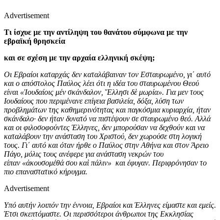
Advertisement
Τι ίσχυε με την αντίληψη του θανάτου σύμφωνα με την
εβραϊκή θρησκεία
και σε σχέση με την αρχαία ελληνική σκέψη;
Οι Εβραίοι καταρχάς δεν καταλάβαιναν τον Εσταυρωμένο, γι΄ αυτό
και ο απόστολος Παύλος λέει ότι η ιδέα του σταυρωμένου Θεού
είναι «Ἰουδαίοις μέν σκάνδαλον, Ἕλλησι δὲ μωρία». Για μεν τους
Ιουδαίους που περιμένανε επίγεια βασιλεία, δόξα, λύση των
προβλημάτων της καθημερινότητας και παγκόσμια κυριαρχία, ήταν
σκάνδαλο· δεν ήταν δυνατό να πιστέψουν σε σταυρωμένο θεό. Αλλά
και οι φιλοσοφούντες Έλληνες, δεν μπορούσαν να δεχθούν και να
καταλάβουν την ανάσταση του Χριστού, δεν χωρούσε στη λογική
τους. Γι΄ αυτό και όταν ήρθε ο Παύλος στην Αθήνα και στον Άρειο
Πάγο, μόλις τους ανέφερε για ανάσταση νεκρών του
είπαν «ἀκουσομέθά σου καὶ πάλιν» και έφυγαν. Περιφρόνησαν το
πιο επαναστατικό κήρυγμα.
Advertisement
Υπό αυτήν λοιπόν την έννοια, Εβραίοι και Έλληνες είμαστε και εμείς.
Έτσι σκεπτόμαστε. Οι περισσότεροι άνθρωποι της Εκκλησίας