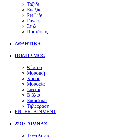
Ταξίδι
Ευεξία
Pet Life
Γονείς
Στυλ
Προτάσεις
ΑΘΛΗΤΙΚΑ
ΠΟΛΙΤΣΜΟΣ
Θέατρο
Μουσική
Χορός
Μουσεία
Σινεμά
Βιβλίο
Εικαστικά
Τηλεόραση
ENTERTAINMENT
22ΟΣ ΑΙΩΝΑΣ
Τεχνολογία