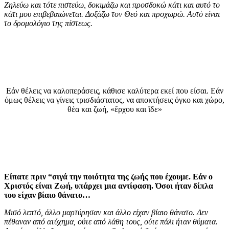
Ζηλεύω και τότε πιστεύω, δοκιμάζω και προσδοκώ κάτι και αυτό το
κάτι μου επιβεβαιώνεται. Δοξάζω τον Θεό και προχωρώ. Αυτὸ είναι
το δρομολόγιο της πίστεως.
Εάν θέλεις να καλοπεράσεις, κάθισε καλύτερα εκεί που είσαι. Εάν
όμως θέλεις να γίνεις τρισδιάστατος, να αποκτήσεις όγκο και χώρο,
θέα και ζωή, «ἔρχου και ἴδε»
Είπατε πριν “σιγά την ποιότητα της ζωής που έχουμε. Εάν ο
Χριστός είναι Ζωή, υπάρχει μια αντίφαση. Όσοι ήταν δίπλα
του είχαν βίαιο θάνατο…
Μισό λεπτό, άλλο μαρτύρησαν και άλλο είχαν βίαιο θάνατο. Δεν
πέθαναν από ατύχημα, ούτε από λάθη τους, ούτε πάλι ήταν θύματα.