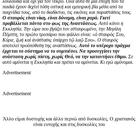
λουλούδια και όχι για τον νεκρό. Όλα αυτά σε μια εποχή που τα
παιδιά έχουν δεχτεί τόση οπτική και εμπειρική βία μέσα από τα
παιχνίδια τους, από το διαδίκτυο, τις εικόνες και παραστάσεις τους.
Ο σταυρός είναι νίκη, είναι δύναμη, είναι χαρά. Γιατί
προβάλλεται πάντα στο φως της Αναστάσεως.
Αυτό κάνει η
Εκκλησία. Την ώρα που βγάζει τον εσταυρωμένο, την Μεγάλη
Πέμπτη, το πρώτο τροπάριο που ψάλλει είναι: «ὁ σταυρός Σου,
Κύριε, ζωή καὶ ἀνάστασις ὑπάρχει τῷ λαῷ Σου». Ο σταυρός
αποτελεί προϋπόθεση της αναστάσεως.
Αυτό το υπέροχο πράγμα
έρχεται το σύστημα να το συμπιέσει. Να προσεγγίσει την
ανάσταση χωρίς πίστη, χωρίς Θεό, να την καταντήσει έθιμο.
Σε
αυτό αμύνεται η Εκκλησία και πρέπει να αμύνεται. Κι εγώ αμύνομαι.
Advertisement
Advertisement
Άλλο είμαι δυστυχής και άλλο περνώ από δυσκολίες. Ο χριστιανός
είναι ευτυχής και στις δυσκολίες του