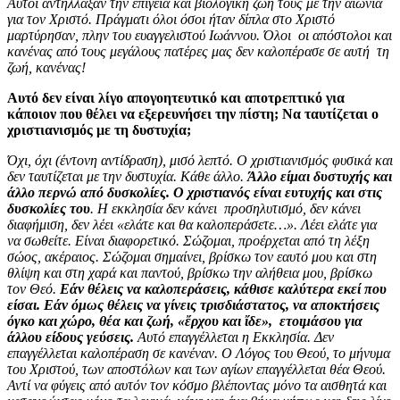
Αυτοί αντήλλαξαν την επίγεια και βιολογική ζωή τους με την αιώνια
για τον Χριστό. Πράγματι όλοι όσοι ήταν δίπλα στο Χριστό
μαρτύρησαν, πλην του ευαγγελιστού Ιωάννου. Όλοι οι απόστολοι και
κανένας από τους μεγάλους πατέρες μας δεν καλοπέρασε σε αυτή τη
ζωή, κανένας!
Αυτό δεν είναι λίγο απογοητευτικό και αποτρεπτικό για
κάποιον που θέλει να εξερευνήσει την πίστη; Να ταυτίζεται ο
χριστιανισμός με τη δυστυχία;
Όχι, όχι (έντονη αντίδραση), μισό λεπτό. Ο χριστιανισμός φυσικά και
δεν ταυτίζεται με την δυστυχία. Κάθε άλλο.
Άλλο είμαι δυστυχής και
άλλο περνώ από δυσκολίες. Ο χριστιανός είναι ευτυχής και στις
δυσκολίες του
. Η εκκλησία δεν κάνει προσηλυτισμό, δεν κάνει
διαφήμιση, δεν λέει «ελάτε και θα καλοπεράσετε…». Λέει ελάτε για
να σωθείτε. Είναι διαφορετικό. Σώζομαι, προέρχεται από τη λέξη
σώος, ακέραιος. Σώζομαι σημαίνει, βρίσκω τον εαυτό μου και στη
θλίψη και στη χαρά και παντού, βρίσκω την αλήθεια μου, βρίσκω
τον Θεό.
Εάν θέλεις να καλοπεράσεις, κάθισε καλύτερα εκεί που
είσαι. Εάν όμως θέλεις να γίνεις τρισδιάστατος, να αποκτήσεις
όγκο και χώρο, θέα και ζωή, «ἔρχου και ἴδε», ετοιμάσου για
άλλου είδους γεύσεις.
Αυτό επαγγέλλεται η Εκκλησία. Δεν
επαγγέλλεται καλοπέραση σε κανέναν. Ο Λόγος του Θεού, το μήνυμα
του Χριστού, των αποστόλων και των αγίων επαγγέλλεται θέα Θεού.
Αντί να φύγεις από αυτόν τον κόσμο βλέποντας μόνο τα αισθητά και