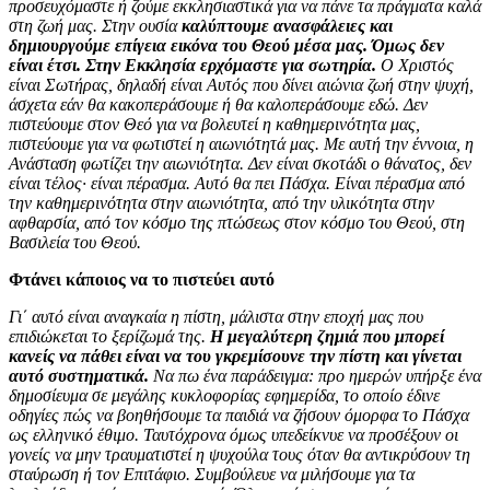
προσευχόμαστε ή ζούμε εκκλησιαστικά για να πάνε τα πράγματα καλά
στη ζωή μας. Στην ουσία
καλύπτουμε ανασφάλειες και
δημιουργούμε επίγεια εικόνα του Θεού μέσα μας.
Όμως δεν
είναι έτσι. Στην Εκκλησία ερχόμαστε για σωτηρία.
Ο Χριστός
είναι Σωτήρας, δηλαδή είναι Αυτός που δίνει αιώνια ζωή στην ψυχή,
άσχετα εάν θα κακοπεράσουμε ή θα καλοπεράσουμε εδώ. Δεν
πιστεύουμε στον Θεό για να βολευτεί η καθημερινότητα μας,
πιστεύουμε για να φωτιστεί η αιωνιότητά μας. Με αυτή την έννοια, η
Ανάσταση φωτίζει την αιωνιότητα. Δεν είναι σκοτάδι ο θάνατος, δεν
είναι τέλος·
είναι πέρασμα. Αυτό θα πει Πάσχα.
Είναι πέρασμα από
την καθημερινότητα στην αιωνιότητα, από την υλικότητα στην
αφθαρσία, από τον κόσμο της πτώσεως στον κόσμο του Θεού, στη
Βασιλεία του Θεού.
Φτάνει κάποιος να το πιστεύει αυτό
Γι΄ αυτό είναι αναγκαία η πίστη, μάλιστα στην εποχή μας που
επιδιώκεται το ξερίζωμά της.
Η μεγαλύτερη ζημιά που μπορεί
κανείς να πάθει είναι να του γκρεμίσουνε την πίστη και γίνεται
αυτό συστηματικά.
Να πω ένα παράδειγμα: προ ημερών υπήρξε ένα
δημοσίευμα σε μεγάλης κυκλοφορίας εφημερίδα, το οποίο έδινε
οδηγίες πώς να βοηθήσουμε τα παιδιά να ζήσουν όμορφα το Πάσχα
ως ελληνικό έθιμο. Ταυτόχρονα όμως υπεδείκνυε να προσέξουν οι
γονείς να μην τραυματιστεί η ψυχούλα τους όταν θα αντικρύσουν τη
σταύρωση ή τον Επιτάφιο. Συμβούλευε να μιλήσουμε για τα