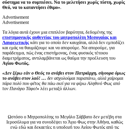
σύστημα να το συμπιέσει. Να το μελετήσει χωρίς πίστη, χωρίς
Θεό, να το καταντήσει έθιμο»
.
Advertisement
Advertisement
Τα λόγια αυτά έχουν μια επιπλέον βαρύτητα, δεδομένης της
επιστημονικής αυθεντίας του μητροπολίτη Μεσογαίας και
Λαυρεωτικής
κάτι για το οποίο δεν καυχάται, αλλά δεν εμποδίζει
και εμάς να θαυμάζουμε και να απορούμε. Να απορούμε, για
παράδειγμα, πώς ένας επιστήμονας, ένας φυσικός τέτοιου
διαμετρήματος, αντιλαμβάνεται ως θαύμα την προέλευση του
Αγίου Φωτός.
«Δεν ξέρω εάν ο Θεός το ανάβει στον Πατριάρχη, σίγουρα όμως
το ανάβει στον λαό! …
δεν ασχολούμαι παραπάνω, αλλά χαίρομαι
πάρα πολύ που φέτος θα πάω εκεί για να φέρω Αληθινό Φως από
τον Πανάγιο Τάφο!
»
λέει μεταξύ άλλων.
Ωστόσο ο Μητροπολίτης το Μεγάλο Σάββατο δεν μετέβη στα
Ιεροσόλυμα για να συνοδέψει το Άγιο Φως στην Αθήνα, καθώς
ενώ εδώ και δεκαετίες η υποδοχή του Αγίου Φωτός από τις