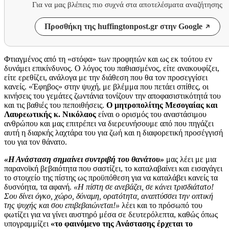
Για να μας βλέπεις πιο συχνά στα αποτελέσματα αναζήτησης
Προσθήκη της huffingtonpost.gr στην Google
Φτιαγμένος από τη «στόφα» των προφητών και ως εκ τούτου εν
δυνάμει επικίνδυνος. Ο λόγος του παθιασμένος, είτε ανακουφίζει,
είτε ερεθίζει, ανάλογα με την διάθεση που θα τον προσεγγίσει
κανείς. «Έφηβος» στην ψυχή, με βλέμμα που πετάει σπίθες, οι
κινήσεις του γεμάτες ζωντάνια τονίζουν την αποφασιστικότητά του
και τις βαθιές του πεποιθήσεις.
Ο μητροπολίτης Μεσογαίας και
Λαυρεωτικής κ. Νικόλαος
είναι ο ορισμός του αναστάσιμου
ανθρώπου και μας επιτρέπει να διερευνήσουμε από που πηγάζει
αυτή η διαρκής λαχτάρα του για ζωή και η διαφορετική προσέγγισή
του για τον θάνατο.
«Η Ανάσταση σημαίνει συντριβή του θανάτου»
μας λέει με μια
παρανοϊκή βεβαιότητα που σαστίζει, το καταλαβαίνει και εισαγάγει
το στοιχείο της πίστης ως προϋπόθεση για να καταλάβει κανείς τα
δυσνόητα, τα αφανή.
«Η πίστη σ
ε ανεβάζει, σε κάνει τρισδιάτατο!
Σου δίνει όγκο, χώρο, δύναμη, ορατότητα, αναπτύσσει την οπτική
της ψυχής και σου επιβεβαιώνεται!»
λέει και το πρόσωπό του
φωτίζει για να γίνει αυστηρό μέσα σε δευτερόλεπτα, καθώς όπως
υπογραμμίζει
«το φαινόμενο της Ανάστασης έρχεται το