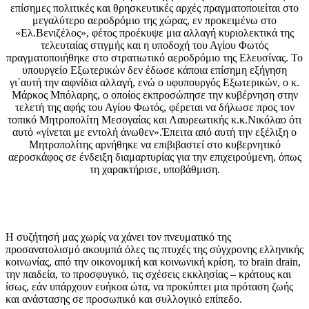
επίσημες πολιτικές και θρησκευτικές αρχές πραγματοποιείται στο
μεγαλύτερο αεροδρόμιο της χώρας, εν προκειμένω στο
«Ελ.Βενιζέλος», φέτος προέκυψε μια αλλαγή κυριολεκτικά της
τελευταίας στιγμής και η υποδοχή του Αγίου Φωτός
πραγματοποιήθηκε στο στρατιωτικό αεροδρόμιο της Ελευσίνας. Το
υπουργείο Εξωτερικών δεν έδωσε κάποια επίσημη εξήγηση
γι΄αυτή την αιφνίδια αλλαγή, ενώ ο υφυπουργός Εξωτερικών, ο κ.
Μάρκος Μπόλαρης, ο οποίος εκπροσώπησε την κυβέρνηση στην
τελετή της αφής του Αγίου Φωτός, φέρεται να δήλωσε προς τον
τοπικό Μητροπολίτη Μεσογαίας και Λαυρεωτικής κ.κ.Νικόλαο ότι
αυτό «γίνεται με εντολή άνωθεν».Έπειτα από αυτή την εξέλιξη ο
Μητροπολίτης αρνήθηκε να επιβιβαστεί στο κυβερνητικό
αεροσκάφος σε ένδειξη διαμαρτυρίας για την επιχειρούμενη, όπως
τη χαρακτήρισε, υποβάθμιση.
Η συζήτησή μας χωρίς να χάνει τον πνευματικό της
προσανατολισμό ακουμπά όλες τις πτυχές της σύγχρονης ελληνικής
κοινωνίας, από την οικονομική και κοινωνική κρίση, το
brain drain,
την παιδεία, το προσφυγικό, τις σχέσεις εκκλησίας – κράτους και
ίσως, εάν υπάρχουν ευήκοα ώτα, να προκύπτει μια πρόταση ζωής
και ανάστασης σε προσωπικό και συλλογικό επίπεδο.