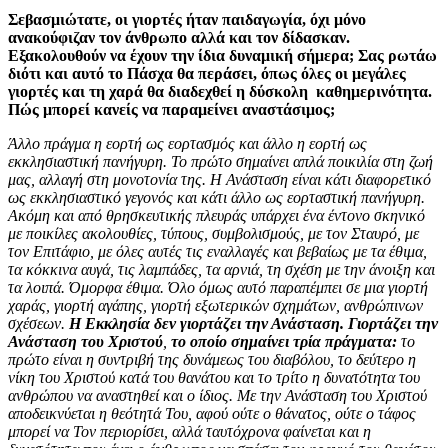
Σεβασμιώτατε, οι γιορτές ήταν παιδαγωγία, όχι μόνο
ανακούφιζαν τον άνθρωπο αλλά και τον δίδασκαν.
Εξακολουθούν να έχουν την ίδια δυναμική σήμερα; Σας ρωτάω
διότι και αυτό το Πάσχα θα περάσει, όπως όλες οι μεγάλες
γιορτές και τη χαρά θα διαδεχθεί η δύσκολη καθημερινότητα.
Πώς μπορεί κανείς να παραμείνει αναστάσιμος;
Άλλο πράγμα η εορτή ως εορτασμός και άλλο η εορτή ως
εκκλησιαστική πανήγυρη. Το πρώτο σημαίνει απλά ποικιλία στη ζωή
μας, αλλαγή στη μονοτονία της. Η Ανάσταση είναι κάτι διαφορετικό
ως εκκλησιαστικό γεγονός και κάτι άλλο ως εορταστική πανήγυρη.
Ακόμη και από θρησκευτικής πλευράς υπάρχει ένα έντονο σκηνικό
με ποικίλες ακολουθίες, τύπους, συμβολισμούς, με τον Σταυρό, με
τον Επιτάφιο, με όλες αυτές τις εναλλαγές και βεβαίως με τα έθιμα,
τα κόκκινα αυγά, τις λαμπάδες, τα αρνιά, τη σχέση με την άνοιξη και
τα λοιπά. Όμορφα έθιμα. Όλο όμως αυτό παραπέμπει σε μια γιορτή
χαράς, γιορτή αγάπης, γιορτή εξωτερικών σχημάτων, ανθρώπινων
σχέσεων.
Η Εκκλησία δεν γιορτάζει την Ανάσταση. Γιορτάζει την
Ανάσταση του Χριστού
,
το οποίο σημαίνει τρία πράγματα:
το
πρώτο είναι η συντριβή της δυνάμεως του διαβόλου, το δεύτερο η
νίκη του Χριστού κατά του θανάτου και το τρίτο η δυνατότητα του
ανθρώπου να αναστηθεί και ο ίδιος. Με την Ανάσταση του Χριστού
αποδεικνύεται η θεότητά Του, αφού ούτε ο θάνατος, ούτε ο τάφος
μπορεί να Τον περιορίσει, αλλά ταυτόχρονα φαίνεται και η