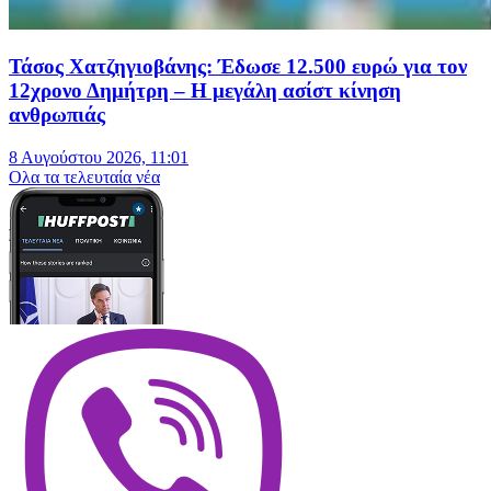
Τάσος Χατζηγιοβάνης: Έδωσε 12.500 ευρώ για τον
12χρονο Δημήτρη – Η μεγάλη ασίστ κίνηση
ανθρωπιάς
8 Αυγούστου 2026, 11:01
Oλα τα τελευταία νέα