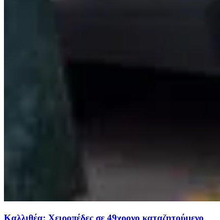
Καλλιθέα: Χειροπέδες σε 49χρονο καταζητούμενο