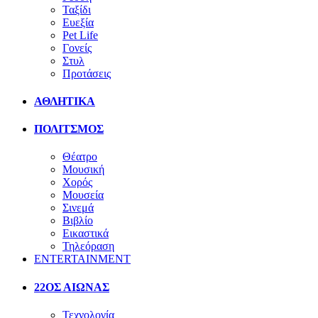
Ταξίδι
Ευεξία
Pet Life
Γονείς
Στυλ
Προτάσεις
ΑΘΛΗΤΙΚΑ
ΠΟΛΙΤΣΜΟΣ
Θέατρο
Μουσική
Χορός
Μουσεία
Σινεμά
Βιβλίο
Εικαστικά
Τηλεόραση
ENTERTAINMENT
22ΟΣ ΑΙΩΝΑΣ
Τεχνολογία