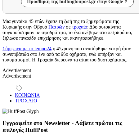
Προσθήκη της huffingtonpost.gr στην Google
Μια γυναίκα 45 ετών έχασε τη ζωή της τα ξημερώματα της
Κυριακής στην Οβρυά
Πατρών
σε
τροχαίο
: Δύο αυτοκίνητα
συγκρούστηκαν με σφοδρότητα, το ένα ανέβηκε στο πεζοδρόμιο,
ξήλωσε πινακίδα επιχείρησης και ακινητοποιήθηκε.
Σύμφωνα με το tempo24
η 45χρονη που ανασύρθηκε νεκρή ήταν
συνεπιβάτιδα στο ένα από τα δύο οχήματα, ενώ υπήρξαν και
τραυματισμοί. Η Τροχαία διερευνά τα αίτια του δυστυχήματος.
Advertisement
Advertisement
ΚΟΙΝΩΝΙΑ
ΤΡΟΧΑΙΟ
Εγγραφείτε στο Newsletter - Λάβετε πρώτοι τις
επιλογές HuffPost