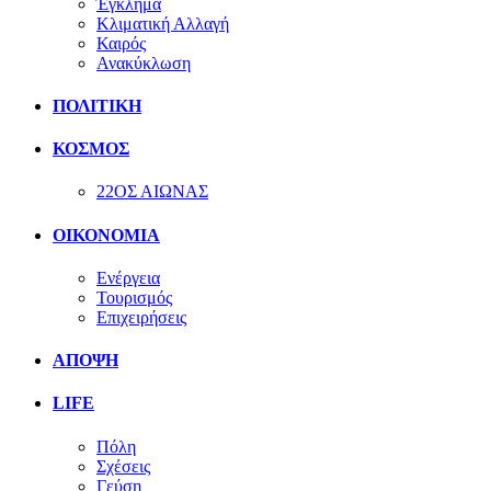
Έγκλημα
Κλιματική Αλλαγή
Καιρός
Ανακύκλωση
ΠΟΛΙΤΙΚΗ
ΚΟΣΜΟΣ
22ΟΣ ΑΙΩΝΑΣ
ΟΙΚΟΝΟΜΙΑ
Ενέργεια
Τουρισμός
Επιχειρήσεις
ΑΠΟΨΗ
LIFE
Πόλη
Σχέσεις
Γεύση