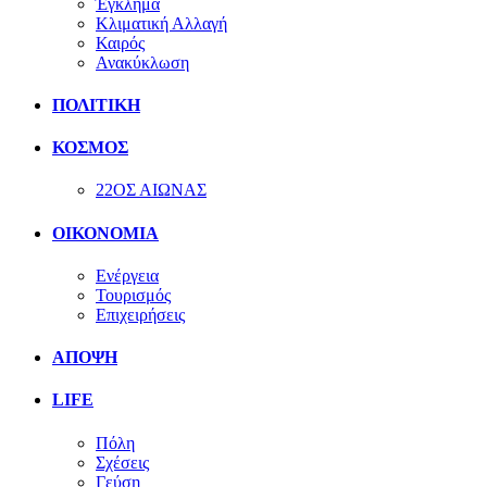
Έγκλημα
Κλιματική Αλλαγή
Καιρός
Ανακύκλωση
ΠΟΛΙΤΙΚΗ
ΚΟΣΜΟΣ
22ΟΣ ΑΙΩΝΑΣ
ΟΙΚΟΝΟΜΙΑ
Ενέργεια
Τουρισμός
Επιχειρήσεις
ΑΠΟΨΗ
LIFE
Πόλη
Σχέσεις
Γεύση