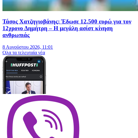
Τάσος Χατζηγιοβάνης: Έδωσε 12.500 ευρώ για τον
12χρονο Δημήτρη – Η μεγάλη ασίστ κίνηση
ανθρωπιάς
8 Αυγούστου 2026, 11:01
Oλα τα τελευταία νέα