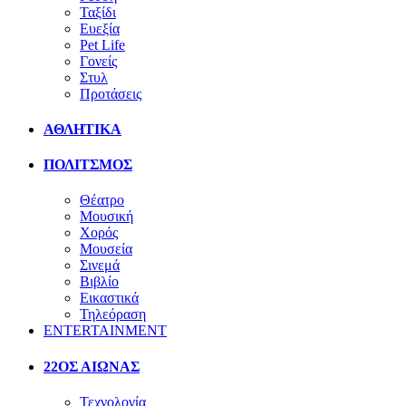
Ταξίδι
Ευεξία
Pet Life
Γονείς
Στυλ
Προτάσεις
ΑΘΛΗΤΙΚΑ
ΠΟΛΙΤΣΜΟΣ
Θέατρο
Μουσική
Χορός
Μουσεία
Σινεμά
Βιβλίο
Εικαστικά
Τηλεόραση
ENTERTAINMENT
22ΟΣ ΑΙΩΝΑΣ
Τεχνολογία