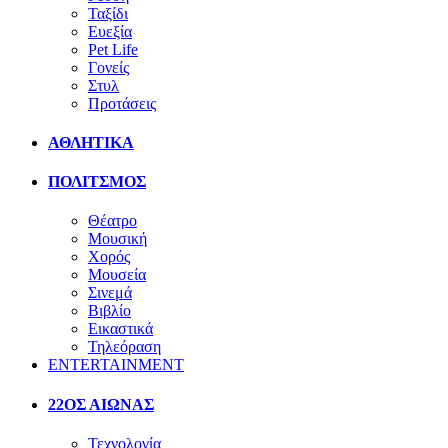
Ταξίδι
Ευεξία
Pet Life
Γονείς
Στυλ
Προτάσεις
ΑΘΛΗΤΙΚΑ
ΠΟΛΙΤΣΜΟΣ
Θέατρο
Μουσική
Χορός
Μουσεία
Σινεμά
Βιβλίο
Εικαστικά
Τηλεόραση
ENTERTAINMENT
22ΟΣ ΑΙΩΝΑΣ
Τεχνολογία