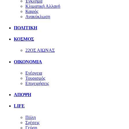
Έγκλημα
Κλιματική Αλλαγή
Καιρός
Ανακύκλωση
ΠΟΛΙΤΙΚΗ
ΚΟΣΜΟΣ
22ΟΣ ΑΙΩΝΑΣ
ΟΙΚΟΝΟΜΙΑ
Ενέργεια
Τουρισμός
Επιχειρήσεις
ΑΠΟΨΗ
LIFE
Πόλη
Σχέσεις
Γεύση