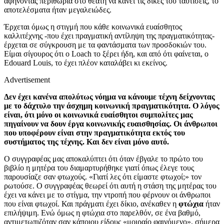
αφήνοντας περιθώρια στο θεατή να κάνει τις δικές του ταυτίσεις, το
αποτελέσματα ήταν μεγαλειώδες.
Έρχεται όμως η στιγμή που κάθε κοινωνικά ευαίσθητος
καλλιτέχνης -που έχει πραγματική αντίληψη της πραγματικότητας-
έρχεται σε σύγκρουση με τα φαντάσματα των προσδοκιών του.
Είμαι σίγουρος ότι ο Loach το ξέρει ήδη, και από ότι φαίνεται, ο
Edouard Louis, το έχει πλέον καταλάβει κι εκείνος.
Advertisement
Δεν έχει κανένα απολύτως νόημα να κάνουμε τέχνη δείχνοντας
με το δάχτυλο την άσχημη κοινωνική πραγματικότητα. Ο λόγος
είναι, ότι μόνο οι κοινωνικά ευαίσθητοι συμπολίτες μας
πηγαίνουν να δουν έργα κοινωνικής ευαισθησίας. Οι άνθρωποι
που υποφέρουν είναι στην πραγματικότητα εκτός του
συστήματος της τέχνης. Και δεν είναι μόνο αυτό.
Ο συγγραφέας μας αποκαλύπτει ότι όταν έβγαλε το πρώτο του
βιβλίο η μητέρα του διαμαρτυρήθηκε γιατί όπως έλεγε τους
παρουσίαζε σαν φτωχούς. «Γιατί λες ότι είμαστε φτωχοί;» τον
ρωτούσε. Ο συγγραφέας θεωρεί ότι αυτή η στάση της μητέρας του
έχει να κάνει με το στίγμα, την ντροπή που φέρνουν οι άνθρωποι
που είναι φτωχοί. Και πράγματι έχει δίκιο, ανέκαθεν η
φτώχια
ήταν
επιλήψιμη. Ενώ όμως η φτώχια στο παρελθόν, σε ένα βαθμό,
αντιμετωπιζόταν σαν κάποιου είδους «μοιραίο φαινόμενο», σήμερα