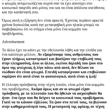
ο φτωχός αντιμετωπίζεται συχνά σαν να έχει αποτύχει στο
κοινωνικό παιχνίδι από μόνος του και να είναι απόλυτα υπεύθυνος
και την κατάστασή σου.
Όμως αυτή η εξήγηση δεν είναι αρκετή. Έχοντας περάσει αρκετά
χρόνια δυσκολίας κατά την μεταεφηβική μου ηλικία μπορώ να
διαβεβαιώσω ότι το στίγμα είναι μόνο ένα κομμάτι του
προβλήματος.
Advertisement
Το άλλο έχει να κάνει με την εθελουσία λήθη και την ελπίδα για
ένα καλύτερο μέλλον.
Αν εξαιρέσουμε τους ανθρώπους που
έχουν πλήρως καταστραφεί και βασίζουν την επιβίωσή τους
στην ελεημοσύνη, όλοι οι άλλοι, εκείνοι δηλαδή που ζουν στο
όριο της φτώχειας ή λίγο πάνω από αυτό, δεν θέλουν να
νιώθουν ότι είναι φτωχοί. Επειδή καταφέρνουν και επιβιώνουν
νομίζουν ότι αυτό είναι το φυσιολογικό, αυτό είναι η ζωή!
Η έλλειψη πρόσβασης στην τέχνη λοιπόν, είναι μόνο ένα κομμάτι
του προβλήματος.
Ακόμα όμως και αν οι φτωχοί είχαν
πρόσβαση, με το τελευταίο που θα ήθελαν να ασχοληθούν θα
ήταν ένα έργο που θα δείχνει τα κοινωνικά τους προβλήματα.
Γιατί να το κάνουν εξάλλου; Τα ζουν στο πετσί τους, τα βιώνουν
στην καθημερινότητά τους. Η μετατροπή της φρίκης σε τέχνη