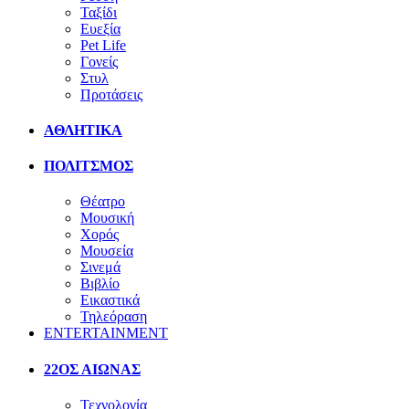
Ταξίδι
Ευεξία
Pet Life
Γονείς
Στυλ
Προτάσεις
ΑΘΛΗΤΙΚΑ
ΠΟΛΙΤΣΜΟΣ
Θέατρο
Μουσική
Χορός
Μουσεία
Σινεμά
Βιβλίο
Εικαστικά
Τηλεόραση
ENTERTAINMENT
22ΟΣ ΑΙΩΝΑΣ
Τεχνολογία