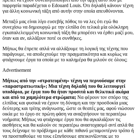
παρρησία παραδέχεται ο Edouard Louis. Ότι δηλαδή κάνουν τέχνη
για άλλη κοινωνική τάξη από αυτήν στην οποία απευθύνονται.
Μεταξύ μας είναι λίγο ευσεβής πόθος το να λες ότι εγώ θα
συνεχίσω να δημιουργώ με την ελπίδα ότι τελικά μία ολόκληρη
εγκαταλελειμμένη κοινωνική τάξη θα μπορέσει να έρθει μαζί μου,
όταν και αν, αλλάξουν ποτέ οι συνθήκες.
Μήπως θα έπρεπε απλά να αλλάξουμε τη λογική της τέχνης που
παράγουμε, να αποδεχτούμε την πραγματικότητα και κυρίως να
φτιάχνουμε έργα τα οποία με το καλημέρα θα μιλούν σε όλους;
Advertisement
Μήπως από την «στρατευμένη» τέχνη να περνούσαμε στην
«παραστρατιωτική»; Μια τέχνη δηλαδή που θα λειτουργεί
υποδόρια, με έργα που θα ήταν προσιτά και θελκτικά ακόμα
και από τα χαμηλότερα στρώματα;
Να φέρουν τον σπόρο της
ελπίδας και φυσικά να έχουν τη δύναμη και την προσδοκία μιας
δεύτερης και τρίτης ανάγνωσης, ώστε οι θεατές μας, αφού νιώσουν
οικία με το έργο σε πρώτη φάση να αναζητήσουν τα περαιτέρω
νοήματα; Μήπως να φτιάχναμε έργα που θα αγκαλιάζουν τις
αισθήσεις και θα καλούν σε περαιτέρω αναστοχασμό αντί απλά θα
τους δείχναμε το πρόβλημα με κάθε πιθανό μεταμοντέρνο τρόπο ή
να προσπαθούμε να τους εξηγήσουμε απεικονίζοντας με το