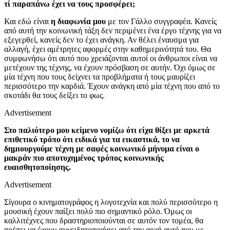
τί παραπάνω έχει να τους προσφέρει;
Και εδώ είναι
η διαφωνία μου
με τον Γάλλο συγγραφέα. Κανείς
από αυτή την κοινωνική τάξη δεν περιμένει ένα έργο τέχνης για να
εξεγερθεί, κανείς δεν το έχει ανάγκη. Αν θέλει έναυσμα για
αλλαγή, έχει αμέτρητες αφορμές στην καθημερινότητά του. Θα
συμφωνήσω ότι αυτό που χρειάζονται αυτοί οι άνθρωποι είναι να
μετέχουν της τέχνης, να έχουν πρόσβαση σε αυτήν. Όχι όμως σε
μία τέχνη που τους δείχνει τα προβλήματα ή τους μαυρίζει
περισσότερο την καρδιά. Έχουν ανάγκη από μία τέχνη που από το
σκοτάδι θα τους δείξει το φως.
Advertisement
Στο παλιότερο μου κείμενο νομίζω ότι είχα θίξει με αρκετά
επιθετικό τρόπο ότι ειδικά για τα εικαστικά, το να
δημιουργούμε τέχνη με σαφές κοινωνικό μήνυμα είναι ο
μακράν πιο αποτυχημένος τρόπος κοινωνικής
ευαισθητοποίησης.
Advertisement
Σίγουρα ο κινηματογράφος η λογοτεχνία και πολύ περισσότερο η
μουσική έχουν παίξει πολύ πιο σημαντικό ρόλο. Όμως οι
καλλιτέχνες που δραστηριοποιούνται σε αυτόν τον τομέα, θα
πρέπει να έχουν συνειδητοποιήσει από την αρχή αυτό που με