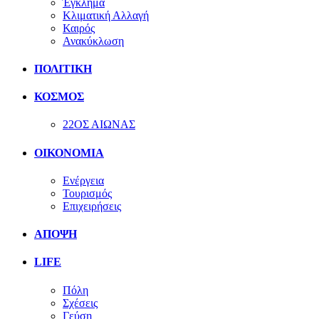
Έγκλημα
Κλιματική Αλλαγή
Καιρός
Ανακύκλωση
ΠΟΛΙΤΙΚΗ
ΚΟΣΜΟΣ
22ΟΣ ΑΙΩΝΑΣ
ΟΙΚΟΝΟΜΙΑ
Ενέργεια
Τουρισμός
Επιχειρήσεις
ΑΠΟΨΗ
LIFE
Πόλη
Σχέσεις
Γεύση