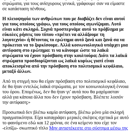
στρώματα, για τους ανίσχυρους γενικά, γράφουμε σαν να είμαστε
σε κατάσταση πένθους.
Η πλειοψηφία των ανθρώπων που με διαβάζει δεν είναι αυτοί
για τους οποίους γράφω, για τους οποίους αγωνίζομαι. Αυτό
είναι κάτι σκληρό. Συχνά προσπερνάμε αυτό το πρόβλημα με
εύκολες ρήσεις του τύπου «πρέπει να αλλάξουμε τη
λογοτεχνία» ή θέτοντας το ερώτημα αυτό ξανά και ξανά σα να
πρόκειται να το ξορκίσουμε. Αλλά κοινωνιολογικά υπάρχει μια
αντίφαση στο ερώτημα: τι να κάνουμε ώστε τα λαïκά
στρώματα να έχουν πρόσβαση στην κουλτούρα; Διότι τα λαϊκά
στρώματα προσδιορίζονται ως λαϊκά κυρίως γιατί είναι
αποκλεισμένα από την πρόσβαση στο πολιτισμικό κεφάλαιο,
μεταξύ άλλων.
Από τη στιγμή που θα είχαν πρόσβαση στο πολιτισμικό κεφάλαιο,
δε θα ήταν εντελώς λαϊκά στρώματα, με τον κοινωνιολογική έννοια
του όρου. Επομένως, δεν θα ήταν γι’ αυτά που θα μαχόμασταν
αλλά για κάποια άλλα που δεν έχουν πρόσβαση. Βλέπετε λοιπόν
την αντίφαση;»
Προσωπικά δεν βλέπω καμία αντίφαση, βλέπω μόνο μία σκληρή
πραγματικότητα. Είχα καταγράψει μερικές σκέψεις σχετικά με αυτό
το φαινόμενο εδώ και 12 χρόνια, σε ένα κείμενο που είχε τον
-ελπίζω- σκωπτικό τίτλο
Μην αντιστέκεστε στο σύστημα μέσω της