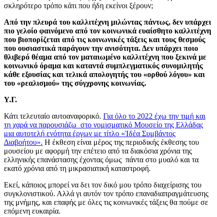
σκληρότερο τρόπο κάτι που ήδη εκείνοι ξέρουν;
Από την πλευρά του καλλιτέχνη μιλώντας πάντως, δεν υπάρχει
πιο γελοίο φαινόμενο από τον κοινωνικά ευαίσθητο καλλιτέχνη
που βιοπορίζεται από τις κοινωνικές τάξεις και τους θεσμούς
που ουσιαστικά παράγουν την ανισότητα. Δεν υπάρχει ποιο
θλιβερό θέαμα από τον ματαιωμένο καλλιτέχνη που ξεκινά με
κοινωνικό όραμα και καταντά συμπλεγματικός συνομιλητής
κάθε εξουσίας και τελικά απολογητής του «ορθού λόγου» και
του «ρεαλισμού» της σύγχρονης κοινωνίας.
Υ.Γ.
Κάτι τελευταίο αυτοαναφορικό.
Για όλο το 2022 έχω την τιμή και
τη χαρά να παρουσιάζω στο νομισματικό Μουσείο της Ελλάδας
μια αυτοτελή ενότητα έργων με τίτλο «Ἰδέα Συμβάντος
Διαβοήτου».
Η έκθεση είναι μέρος της περιοδικής έκθεσης του
μουσείου με αφορμή την επέτειο από τα διακόσια χρόνια της
ελληνικής επανάστασης έχοντας όμως πάντα στο μυαλό και τα
εκατό χρόνια από τη μικρασιατική καταστροφή.
Εκεί, κάποιος μπορεί να δει τον δικό μου τρόπο διαχείρισης του
συγκλονιστικού. Αλλά γι αυτόν τον τρόπο επαναδιαπραγμάτευσης
της μνήμης, και επαφής με όλες τις κοινωνικές τάξεις θα πούμε σε
επόμενη ευκαιρία.