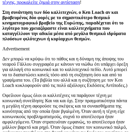
τέχνης, προκαλείτε ζημιά στην αντίσταση
!
Στη συνάντηση των δύο καλλιτεχνών, ο Ken Loach αν και
βραβευμένος δύο φορές με το σημαντικότερο θεσμικό
κινηματογραφικό βραβείο της Ευρώπης, παραδέχεται ότι το
λιγότερο που χρειαζόμαστε είναι καλλιτεχνήματα που
καταγγέλλουν την αδικία μέσα από μεγάλα θεσμικά ιδρύματα
πλούσιων φιλότεχνων ή κυρίαρχων θεσμών.
Advertisement
Δεν μπορώ να κρύψω ότι το πάθος και η δύναμη της άποψης του
νεαρού Γάλλου συγγραφέα με κάνουν να νιώθω ότι υπάρχει όρεξη
για αλλαγή στο κοινωνικό και το καλλιτεχνικό πεδίο. Αυτό μπορεί
να το διαπιστώσει κανείς τόσο από τη συζήτηση όσο και από τα
γραψίματα του. (Τα βιβλία του αλλά και η συζήτηση με τον Ken
Loach κυκλοφορούν από τις πολύ αξιόλογες Εκδόσεις Αντίποδες.)
Οφείλουν όμως όλοι οι καλλιτέχνες να παράγουν τέχνη με
κοινωνική συνείδηση; Και ναι και όχι. Στην πραγματικότητα πάντα
η μεγάλη τέχνη αφορούσε τις σκέψεις και τα συναισθήματα της
κοινότητας από την οποία ήταν βγαλμένη. Όταν αυτή η τέχνη είχε
κοινωνικούς προβληματισμούς, συχνά το αποτέλεσμα ήταν
αμφιλεγόμενο. Όταν στρατευόταν εμφανώς, το αποτέλεσμα ήταν
μάλλον βαρετό και ρηχό. Όταν όμως έπιανε τον κοινωνικό παλμό,