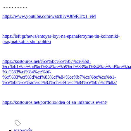
…………….
https://www.youtube.com/watch?v=J89RTrx1_eM
https://left.gr/news/entoyar-loyi-na-epanaferoyme-tin-koinoniki-
pragmatikotita-stin-politiki
https://kostouros.net/%ce%bc%ce%b7%ce%bd-
%ce%b1%ce%bd%cf%84%ce%b9%cf%83%cf%84%ce%ad%ce%ba
%cf%83%cf%84%ce%bf-
%cf%83%cf%8d%cf%83%cf%84%ce%b7%ce%bc%ce%b1-
%ce%bc%ce%ad%cf%83%cf%89-%cf%84%ce%b7%cf%82/
https://kostouros.net/portfolio/idea-of-an-infamous-event/
ιδεολογία