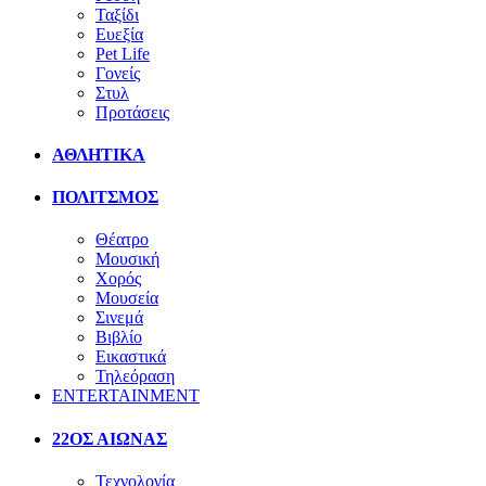
Ταξίδι
Ευεξία
Pet Life
Γονείς
Στυλ
Προτάσεις
ΑΘΛΗΤΙΚΑ
ΠΟΛΙΤΣΜΟΣ
Θέατρο
Μουσική
Χορός
Μουσεία
Σινεμά
Βιβλίο
Εικαστικά
Τηλεόραση
ENTERTAINMENT
22ΟΣ ΑΙΩΝΑΣ
Τεχνολογία