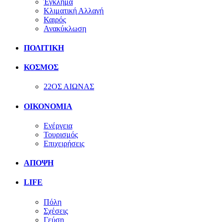
Έγκλημα
Κλιματική Αλλαγή
Καιρός
Ανακύκλωση
ΠΟΛΙΤΙΚΗ
ΚΟΣΜΟΣ
22ΟΣ ΑΙΩΝΑΣ
ΟΙΚΟΝΟΜΙΑ
Ενέργεια
Τουρισμός
Επιχειρήσεις
ΑΠΟΨΗ
LIFE
Πόλη
Σχέσεις
Γεύση