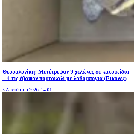
Θεσσαλονίκη: Μετέτρεψαν 9 χελώνες σε κατοικίδια
– 4 τις έβαψαν πορτοκαλί με λαδομπογιά (Εικόνες)
3 Αυγούστου 2026, 14:01