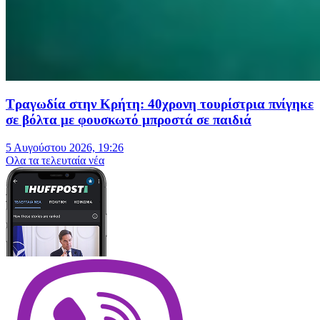
Τραγωδία στην Κρήτη: 40χρονη τουρίστρια πνίγηκε
σε βόλτα με φουσκωτό μπροστά σε παιδιά
5 Αυγούστου 2026, 19:26
Oλα τα τελευταία νέα