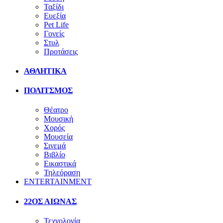
Ταξίδι
Ευεξία
Pet Life
Γονείς
Στυλ
Προτάσεις
ΑΘΛΗΤΙΚΑ
ΠΟΛΙΤΣΜΟΣ
Θέατρο
Μουσική
Χορός
Μουσεία
Σινεμά
Βιβλίο
Εικαστικά
Τηλεόραση
ENTERTAINMENT
22ΟΣ ΑΙΩΝΑΣ
Τεχνολογία