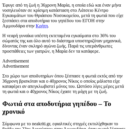
Έφυγε από τη ζωή η 36χρονη Μαρία, η οποία εδώ και έναν μήνα
νοσηλευόταν σε κρίσιμη κατάσταση στο Λάτσειο Κέντρο
Εγκαυμάτων του Θριάσιου Νοσοκομείου, μετά τη φωτιά που είχε
ξεσπάσει στα αποδυτήρια του γηπέδου του ΕΓΟΗ στην
Αμμουδάρα στην
Κρήτη
.
Η νεαρή γυναίκα υπέστη εκτεταμένα εγκαύματα στο 36% του
σώματός της και όλο αυτό το διάστημα υποστηριζόταν μηχανικά,
δίνοντας έναν σκληρό αγώνα ζωής. Παρά τις υπεράνθρωπες
προσπάθειες των γιατρών, η Μαρία δεν τα κατάφερε.
Advertisement
Advertisement
Στο χώρο των αποδυτηρίων όπου ξέσπασε η φωτιά εκτός από την
36χρονη βρισκόταν και ο 40χρονος Νίκος ο οποίος μάλιστα είχε
καταφέρει αν απεγκλωβιστεί μόνος του. Ωστόσο λίγες μέρες μετά
τη φωτιά και ο 40χρονος Νίκος έχασε τη μάχη με τη ζωή.
Φωτιά στα αποδυτήρια γηπέδου – Το
χρονικό
Σύμφωνα με το neakriti.gr, εφιαλτικές στιγμές εκτυλίχθηκαν το
βράδυ της 23ης Αυγούστου στην Αμμουδάρα, όταν φωτιά ξέσπασε