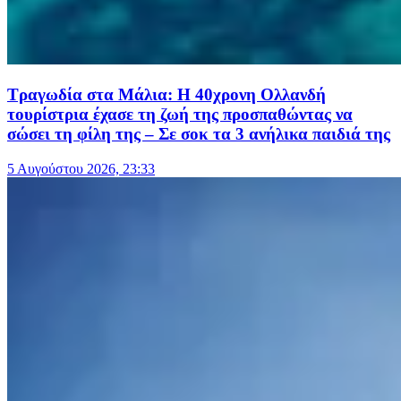
Τραγωδία στα Μάλια: Η 40χρονη Ολλανδή
τουρίστρια έχασε τη ζωή της προσπαθώντας να
σώσει τη φίλη της – Σε σοκ τα 3 ανήλικα παιδιά της
5 Αυγούστου 2026, 23:33