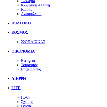
Έγκλημα
Κλιματική Αλλαγή
Καιρός
Ανακύκλωση
ΠΟΛΙΤΙΚΗ
ΚΟΣΜΟΣ
22ΟΣ ΑΙΩΝΑΣ
ΟΙΚΟΝΟΜΙΑ
Ενέργεια
Τουρισμός
Επιχειρήσεις
ΑΠΟΨΗ
LIFE
Πόλη
Σχέσεις
Γεύση