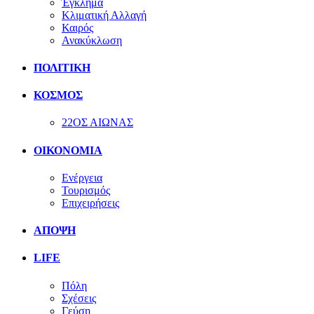
Έγκλημα
Κλιματική Αλλαγή
Καιρός
Ανακύκλωση
ΠΟΛΙΤΙΚΗ
ΚΟΣΜΟΣ
22ΟΣ ΑΙΩΝΑΣ
ΟΙΚΟΝΟΜΙΑ
Ενέργεια
Τουρισμός
Επιχειρήσεις
ΑΠΟΨΗ
LIFE
Πόλη
Σχέσεις
Γεύση