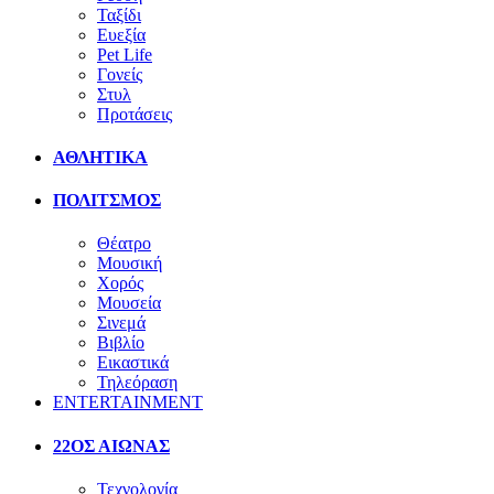
Ταξίδι
Ευεξία
Pet Life
Γονείς
Στυλ
Προτάσεις
ΑΘΛΗΤΙΚΑ
ΠΟΛΙΤΣΜΟΣ
Θέατρο
Μουσική
Χορός
Μουσεία
Σινεμά
Βιβλίο
Εικαστικά
Τηλεόραση
ENTERTAINMENT
22ΟΣ ΑΙΩΝΑΣ
Τεχνολογία