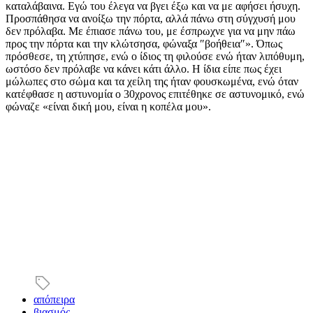
καταλάβαινα. Εγώ του έλεγα να βγει έξω και να με αφήσει ήσυχη.
Προσπάθησα να ανοίξω την πόρτα, αλλά πάνω στη σύγχυσή μου
δεν πρόλαβα. Με έπιασε πάνω του,
με έσπρωχνε για να μην πάω
προς την πόρτα και την κλώτσησα, φώναξα ″βοήθεια
″».
Όπως
πρόσθεσε, τη χτύπησε, ενώ ο ίδιος τη φιλούσε ενώ ήταν λιπόθυμη,
ωστόσο δεν πρόλαβε να κάνει κάτι άλλο. Η ίδια είπε πως έχει
μώλωπες στο σώμα και τα χείλη της ήταν φουσκωμένα, ενώ όταν
κατέφθασε η αστυνομία ο 30χρονος επιτέθηκε σε αστυνομικό, ενώ
φώναζε «είναι δική μου, είναι η κοπέλα μου».
απόπειρα
βιασμός