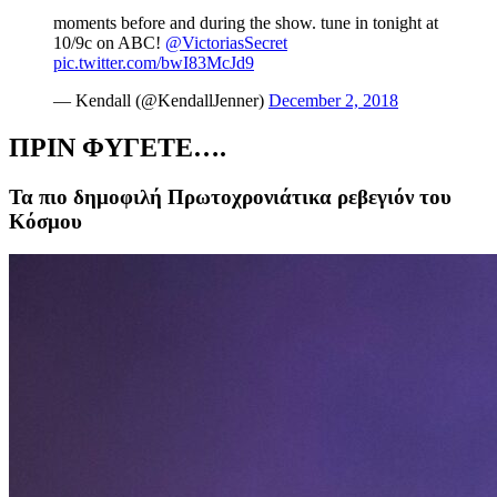
moments before and during the show. tune in tonight at
10/9c on ABC!
@VictoriasSecret
pic.twitter.com/bwI83McJd9
— Kendall (@KendallJenner)
December 2, 2018
ΠΡΙΝ ΦΥΓΕΤΕ….
Τα πιο δημοφιλή Πρωτοχρονιάτικα ρεβεγιόν του
Κόσμου