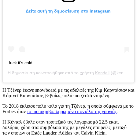
Δείτε αυτή τη δημοσίευση στο Instagram.
fuck it’s cold
Η δημοσίευση κοινοποιήθηκε από το χρήστη
Kendall
(@kendalljenner) στις
Η Τζένερ έκανε snowboard με τις αδελφές της Κιμ Καρντάσιαν και
Κόρτνεϊ Καρντάσιαν, βεβαίως πολύ πιο ζεστά ντυμένη.
Το 2018 έκλεισε πολύ καλά για τη Τζένερ, η οποία σύμφωνα με το
Forbes ήταν
το πιο ακριβοπληρωμένο μοντέλο της χρονιάς
.
Η Κένταλ έβαλε στον τραπεζικό της λογαριασμό 22,5 εκατ.
δολάρια, χάρη στα συμβόλαια της με μεγάλες εταιρείες, μεταξύ
των οποίων οι Estée Lauder, Adidas και Calvin Klein.