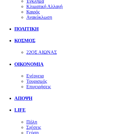
Έγκλημα
Κλιματική Αλλαγή
Καιρός
Ανακύκλωση
ΠΟΛΙΤΙΚΗ
ΚΟΣΜΟΣ
22ΟΣ ΑΙΩΝΑΣ
ΟΙΚΟΝΟΜΙΑ
Ενέργεια
Τουρισμός
Επιχειρήσεις
ΑΠΟΨΗ
LIFE
Πόλη
Σχέσεις
Γεύση