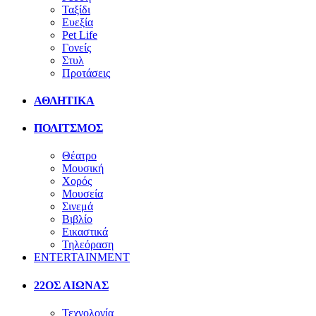
Ταξίδι
Ευεξία
Pet Life
Γονείς
Στυλ
Προτάσεις
ΑΘΛΗΤΙΚΑ
ΠΟΛΙΤΣΜΟΣ
Θέατρο
Μουσική
Χορός
Μουσεία
Σινεμά
Βιβλίο
Εικαστικά
Τηλεόραση
ENTERTAINMENT
22ΟΣ ΑΙΩΝΑΣ
Τεχνολογία