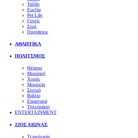
Ταξίδι
Ευεξία
Pet Life
Γονείς
Στυλ
Προτάσεις
ΑΘΛΗΤΙΚΑ
ΠΟΛΙΤΣΜΟΣ
Θέατρο
Μουσική
Χορός
Μουσεία
Σινεμά
Βιβλίο
Εικαστικά
Τηλεόραση
ENTERTAINMENT
22ΟΣ ΑΙΩΝΑΣ
Τεχνολογία