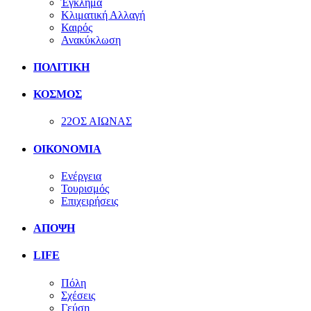
Έγκλημα
Κλιματική Αλλαγή
Καιρός
Ανακύκλωση
ΠΟΛΙΤΙΚΗ
ΚΟΣΜΟΣ
22ΟΣ ΑΙΩΝΑΣ
ΟΙΚΟΝΟΜΙΑ
Ενέργεια
Τουρισμός
Επιχειρήσεις
ΑΠΟΨΗ
LIFE
Πόλη
Σχέσεις
Γεύση