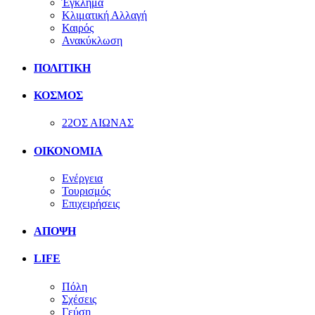
Έγκλημα
Κλιματική Αλλαγή
Καιρός
Ανακύκλωση
ΠΟΛΙΤΙΚΗ
ΚΟΣΜΟΣ
22ΟΣ ΑΙΩΝΑΣ
ΟΙΚΟΝΟΜΙΑ
Ενέργεια
Τουρισμός
Επιχειρήσεις
ΑΠΟΨΗ
LIFE
Πόλη
Σχέσεις
Γεύση