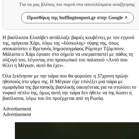
Για να μας βλέπεις πιο συχνά στα αποτελέσματα αναζήτησης
Προσθήκη της huffingtonpost.gr στην Google
Η βασίλισσα Ελισάβετ αντάλλαξε βαριές κουβέντες με τον εγγονό
της, πρίγκιπα Χάρι, λόγω της «δύσκολης» νύφης της, όπως
αποκαλύπτει ο Βρετανός δημοσιογράφος Ρόμπερτ Τζόμπσον.
Μάλιστα ο Χάρι έφτασε στο σημείο να υπερασπιστεί με πάθος τη
σύζυγό του, λέγοντας στο προσωπικό του παλατιού «Αυτό που
θέλει η Μέγκαν, αυτό θα έχει».
Όλα ξεκίνησαν με την τιάρα που θα φορούσε η 37χρονη πρώην
ηθοποιός στο γάμο της. Η Μέγκαν είχε επιλέξει μια τιάρα με
σμαράγδια της βρετανικής βασιλικής οικογένειας για να στολίσει το
νυφικό πέπλο της, όμως αυτή την τιάρα δεν ήθελε να της δώσει η
βασίλισσα, λόγω του ότι προέρχεται από τη Ρωσία.
Advertisement
Advertisement