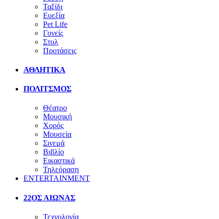
Ταξίδι
Ευεξία
Pet Life
Γονείς
Στυλ
Προτάσεις
ΑΘΛΗΤΙΚΑ
ΠΟΛΙΤΣΜΟΣ
Θέατρο
Μουσική
Χορός
Μουσεία
Σινεμά
Βιβλίο
Εικαστικά
Τηλεόραση
ENTERTAINMENT
22ΟΣ ΑΙΩΝΑΣ
Τεχνολογία