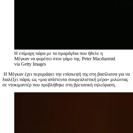
H επίμαχη τιάρα με τα σμαράγδια που ήθελε η
Μέγκαν να φορέσει στον γάμο της.
Peter Macdiarmid
via Getty Images
Η Mέγκαν έχει περιγράψει την επίσκεψή της στη βασίλισσα για να
διαλέξει τιάρα, ως «μια απίστευτα σουρεαλιστική μέρα» μιλώντας
σε ντοκιμαντέρ που προβλήθηκε στη βρετανική τηλεόραση.