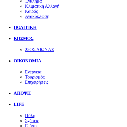
Έγκλημα
Κλιματική Αλλαγή
Καιρός
Ανακύκλωση
ΠΟΛΙΤΙΚΗ
ΚΟΣΜΟΣ
22ΟΣ ΑΙΩΝΑΣ
ΟΙΚΟΝΟΜΙΑ
Ενέργεια
Τουρισμός
Επιχειρήσεις
ΑΠΟΨΗ
LIFE
Πόλη
Σχέσεις
Γεύση