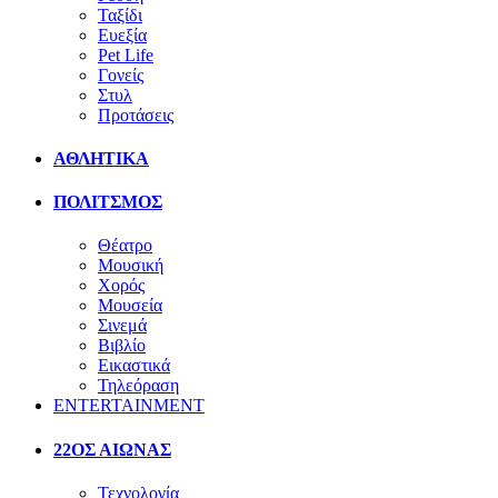
Ταξίδι
Ευεξία
Pet Life
Γονείς
Στυλ
Προτάσεις
ΑΘΛΗΤΙΚΑ
ΠΟΛΙΤΣΜΟΣ
Θέατρο
Μουσική
Χορός
Μουσεία
Σινεμά
Βιβλίο
Εικαστικά
Τηλεόραση
ENTERTAINMENT
22ΟΣ ΑΙΩΝΑΣ
Τεχνολογία