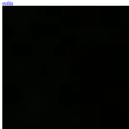
φοβία