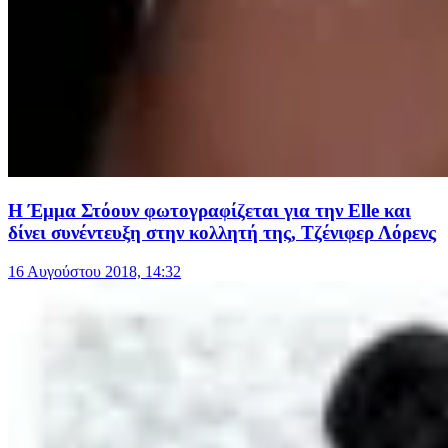
Η Έμμα Στόουν φωτογραφίζεται για την Elle και
δίνει συνέντευξη στην κολλητή της, Τζένιφερ Λόρενς
16 Αυγούστου 2018, 14:32