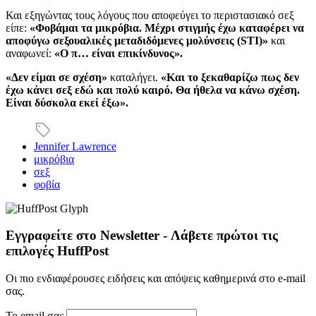
Και εξηγώντας τους λόγους που αποφεύγει το περιστασιακό σεξ
είπε:
«Φοβάμαι τα μικρόβια. Μέχρι στιγμής έχω καταφέρει να
αποφύγω σεξουαλικές μεταδιδόμενες μολύνσεις (
STI)
»
και
αναφωνεί:
«Ο π… είναι επικίνδυνος».
«Δεν είμαι σε σχέση»
καταλήγει.
«Και το ξεκαθαρίζω πως δεν
έχω κάνει σεξ εδώ και πολύ καιρό. Θα ήθελα να κάνω σχέση.
Είναι δύσκολα εκεί έξω».
Jennifer Lawrence
μικρόβια
σεξ
φοβία
Εγγραφείτε στο Newsletter - Λάβετε πρώτοι τις
επιλογές HuffPost
Οι πιο ενδιαφέρουσες ειδήσεις και απόψεις καθημερινά στο e-mail
σας.
Το email σας