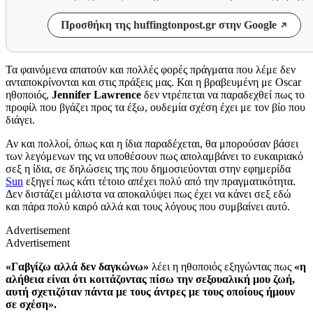
Προσθήκη της huffingtonpost.gr στην Google
Τα φαινόμενα απατούν και πολλές φορές πράγματα που λέμε δεν
ανταποκρίνονται και στις πράξεις μας. Και η βραβευμένη με
Oscar
ηθοποιός,
Jennifer Lawrence
δεν ντρέπεται να παραδεχθεί πως το
προφίλ που βγάζει προς τα έξω, ουδεμία σχέση έχει με τον βίο που
διάγει.
Αν και πολλοί, όπως και η ίδια παραδέχεται, θα μπορούσαν βάσει
των λεγόμενων της να υποθέσουν πως απολαμβάνει το ευκαιριακό
σεξ η ίδια, σε δηλώσεις της που δημοσιεύονται στην εφημερίδα
Sun
εξηγεί πως κάτι τέτοιο απέχει πολύ από την πραγματικότητα.
Δεν διστάζει μάλιστα να αποκαλύψει πως έχει να κάνει σεξ εδώ
και πάρα πολύ καιρό αλλά και τους λόγους που συμβαίνει αυτό.
Advertisement
Advertisement
«Γαβγίζω αλλά δεν δαγκώνω»
λέει η ηθοποιός εξηγώντας πως
«η
αλήθεια είναι ότι κοιτάζοντας πίσω την σεξουαλική μου ζωή,
αυτή σχετιζόταν πάντα με τους άντρες με τους οποίους ήμουν
σε σχέση».