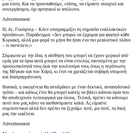
μια λύση. Και να προσπαθούμε, επίσης, να είμαστε ανοιχτοί και
συνεργάσιμοι, όχι αρνητικοί κι απόλυτοι.
Advertisement
Η, δε, Γουόρνερ – Κόεν υπογραμμίζει τη σημασία εναλλακτικών
προτάσεων. Παράδειγμα: «Δεν μπορώ να έρχομαι για φαγητό κάθε
Κυριακή, αλλά μια φορά το μήνα θα ήταν ένα πιο ρεαλιστικό πλάνο
– τι πιστεύετε;»
Σύμφωνα με την ίδια, η αίσθηση που μπορεί να έχουν μερικοί από
εμάς για τα όρια αυτά μπορεί να είναι εντελώς ταυτισμένη με την
προσωπικότητά τους (και την κουλτούρα τους όπως η περίπτωση
της Μέγκαν και του Χάρι), κι έτσι να χρειάζεται σοβαρή υπομονή
και διαπραγμάτευση.
Ιδανικά, η οικογένεια θα αντιδράσει με έναν δεκτικό, ανταποδοτικό
τρόπο – και κάπως έτσι θα μπορεί κανείς να βάλει κάποια όρια που
θα αποδειχτούν λειτουργικά για όλους. Τελικά, πρέπει να κάνουμε
αυτό που μας κάνει να αισθανόμαστε καλά. Ας είμαστε
συμπονετικοί αλλά δεν πρέπει να ξεχνάμε ποτέ, μα ποτέ, τη δική
μας την ωφέλεια.
Advertisement