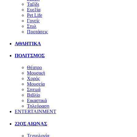
Ταξίδι
Ευεξία
Pet Life
Γονείς
Στυλ
Προτάσεις
ΑΘΛΗΤΙΚΑ
ΠΟΛΙΤΣΜΟΣ
Θέατρο
Μουσική
Χορός
Μουσεία
Σινεμά
Βιβλίο
Εικαστικά
Τηλεόραση
ENTERTAINMENT
22ΟΣ ΑΙΩΝΑΣ
Τεχνολογία