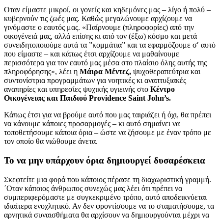
Οταν είμαστε μικροί, οι γονείς και κηδεμόνες μας – λίγο ή πολύ –
κυβερνούν τις ζωές μας. Καθώς μεγαλώνουμε αρχίζουμε να
γινόμαστε ο εαυτός μας. «Παίρνουμε (πληροφορίες) από την
οικογένειά μας, αλλά επίσης κι από τον (έξω) κόσμο και μετά
συνειδητοποιούμε αυτά τα ”κομμάτια” και τα εφαρμόζουμε σ′ αυτό
που είμαστε – και κάπως έτσι αρχίζουμε να μαθαίνουμε
περισσότερα για τον εαυτό μας μέσα στο πλαίσιο όλης αυτής της
πληροφόρησης», λέει η
Μάιρα Μέντεζ,
ψυχοθεραπεύτρια και
συντονίστρια προγραμμάτων για νοητικές κι αναπτυξιακές
αναπηρίες και υπηρεσίες ψυχικής υγιεινής στο
Κέντρο
Οικογένειας και Παιδιού Providence Saint John’s.
Κάπως έτσι για να βρούμε αυτό που μας ταιριάζει ή όχι, θα πρέπει
να κάνουμε κάποιες προσαρμογές – κι αυτό σημαίνει να
τοποθετήσουμε κάποια όρια – ώστε να ζήσουμε με έναν τρόπο με
τον οποίο θα νιώθουμε άνετα.
Το να μην υπάρχουν όρια δημιουργεί δυσαρέσκεια
Σκεφτείτε μια φορά που κάποιος πέρασε τη διαχωριστική γραμμή.
΄Οταν κάποιος άνθρωπος συνεχώς μας λέει ότι πρέπει να
συμπεριφερόμαστε με συγκεκριμένο τρόπο, αυτό αποδεικνύεται
ιδιαίτερα ενοχλητικό. Αν δεν φροντίσουμε να το σταματήσουμε, τα
αρνητικά συναισθήματα θα αρχίσουν να δημιουργούνται μέχρι να