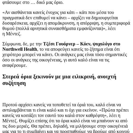
φτάσουμε στο … δικό μας όριο.
«Αν αισθάνεται κανείς ένοχος για κάτι – κάτι που μέσα του
πραγματικά δεν επιθυμεί να κάνει – αρχίζει να δημιουργείται
δυσαρέσκεια, αρχίζει η απομάκρυνση, η απόρριψη, η συμπεριφορά
θυμού (πολλά αρνητικά συναισθήματα εμφανίζονται)», λέει
η Μέντεζ.
Σύμφωνα, δε, με την
Τζέσι Γουόρνερ – Κόεν, ψυχολόγο στο
Northwell Health
, το να αποφεύγει κανείς το ζήτημα είναι ότι
χειρότερο μπορεί να κάνει. Οι ανάγκες μας είναι τόσο σημαντικές
όσο οι ανάγκες της οικογένειας, γι αυτό καλό είναι να τις
αναφέρουμε.
Στερεά όρια ξεκινούν με μια ειλικρινή, ανοιχτή
συζήτηση
Προτού αρχίσει κανείς να τοποθετεί τα όριά του, καλό είναι να
αντιλαμβάνεται τι είναι καλό και τι όχι για εκείνον. «Πρώτα πρέπει
κανείς να κοιτάξει τον εαυτό του καλά στον καθρέφτη», λέει η
Μέντεζ. Θυμίζει επίσης ότι τα όρια καλό είναι να μπαίνουν κι από
τις δυο μεριές. Θα πρέπει, δηλαδή, να μιλήσουμε στην οικογένειά
μας για το τι συμβαίνει και να προσπαθούμε να βρούμε από κοινού