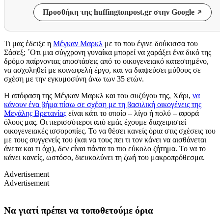
Προσθήκη της huffingtonpost.gr στην Google
Τι μας έδειξε η
Μέγκαν Μαρκλ
με το που έγινε δούκισσα του
Σάσεξ; ΄Οτι μια σύγχρονη γυναίκα μπορεί να χαράξει ένα δικό της
δρόμο παίρνοντας αποστάσεις από το οικογενειακό κατεστημένο,
να ασχοληθεί με κοινωφελή έργο, και να διαψεύσει μύθους σε
σχέση με την εγκυμοσύνη άνω των 35 ετών.
Η απόφαση της Μέγκαν Μαρκλ και του συζύγου της, Χάρι,
να
κάνουν ένα βήμα πίσω σε σχέση με τη βασιλική οικογένεις της
Μεγάλης Βρετανίας
είναι κάτι το οποίο – λίγο ή πολύ – αφορά
όλους μας. Οι περισσότεροι από εμάς έχουμε διαχειριστεί
οικογενειακές ισσοροπίες. Το να θέσει κανείς όρια στις σχέσεις του
με τους συγγενείς του (και να τους πει τι τον κάνει να αισθάνεται
άνετα και τι όχι), δεν είναι πάντα το πιο εύκολο ζήτημα. Το να το
κάνει κανείς, ωστόσο, διευκολύνει τη ζωή του μακροπρόθεσμα.
Advertisement
Advertisement
Να γιατί πρέπει να τοποθετούμε όρια