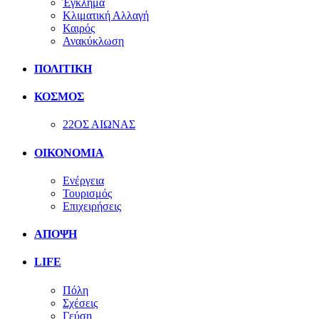
Έγκλημα
Κλιματική Αλλαγή
Καιρός
Ανακύκλωση
ΠΟΛΙΤΙΚΗ
ΚΟΣΜΟΣ
22ΟΣ ΑΙΩΝΑΣ
ΟΙΚΟΝΟΜΙΑ
Ενέργεια
Τουρισμός
Επιχειρήσεις
ΑΠΟΨΗ
LIFE
Πόλη
Σχέσεις
Γεύση