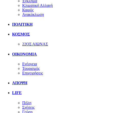
Έγκλημα
Κλιματική Αλλαγή
Καιρός
Ανακύκλωση
ΠΟΛΙΤΙΚΗ
ΚΟΣΜΟΣ
22ΟΣ ΑΙΩΝΑΣ
ΟΙΚΟΝΟΜΙΑ
Ενέργεια
Τουρισμός
Επιχειρήσεις
ΑΠΟΨΗ
LIFE
Πόλη
Σχέσεις
Γεύση