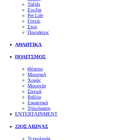
Ταξίδι
Ευεξία
Pet Life
Γονείς
Στυλ
Προτάσεις
ΑΘΛΗΤΙΚΑ
ΠΟΛΙΤΣΜΟΣ
Θέατρο
Μουσική
Χορός
Μουσεία
Σινεμά
Βιβλίο
Εικαστικά
Τηλεόραση
ENTERTAINMENT
22ΟΣ ΑΙΩΝΑΣ
Τεχνολογία