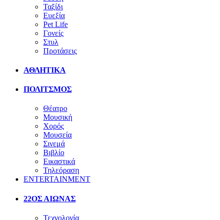
Ταξίδι
Ευεξία
Pet Life
Γονείς
Στυλ
Προτάσεις
ΑΘΛΗΤΙΚΑ
ΠΟΛΙΤΣΜΟΣ
Θέατρο
Μουσική
Χορός
Μουσεία
Σινεμά
Βιβλίο
Εικαστικά
Τηλεόραση
ENTERTAINMENT
22ΟΣ ΑΙΩΝΑΣ
Τεχνολογία