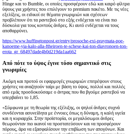
Hinge και το Bumble, οι οποίες προσφέρουν εδώ και καιρό φίλτρα
ύψους για χρήστες που επιλέγουν το premium πακέτο. Με τις νέες
εξελίξεις, οι ειδικοί σε θέματα γνωριμιών και σχέσεων
προβλέπουν ότι τα ραντεβού στο εξής ενδέχεται να είναι πιο
δύσκολα για τους κοντούς άνδρες. Κι αυτό ενδέχεται να τους
αποθαρρύνει.
https://www.huffingtonpost.gr/entry/prosoche-exi-praymata-poe-
kanoeme-yia-kalo-alla-ftheiroen-te-schese-kai-ton-diavronoen-ton-
erota_gr_68497dade4b0d219da1aa662
Από πότε το ύψος έγινε τόσο σημαντικό στις
γνωριμίες
Ακόμη και προτού οι εφαρμογές γνωριμιών επιτρέψουν στους
χρήστες να αναζητούν ταίρι με βάση το ύψος, πολλοί και πολλές
από εμάς προσδοκούσαμε ο άντρας που θα βγούμε ραντεβού να
υπερβαίνει το 1,85.
«Σύμφωνα με τη θεωρία της εξέλιξης, οι ψηλοί άνδρες συχνά
συνδέονται ασυνείδητα με έννοιες όπως η δύναμη, η καλή υγεία
και η κυριαρχία. Στην προϊστορία, οι μεγαλόσωμοι άνδρες
θεωρούνταν πιο ικανοί να προστατεύσουν και να προσφέρουν
πόρους, άρα να εξασφαλίσουν την επιβίωση των απογόνων. Και