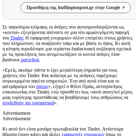
Προσθήκη της huffingtonpost.gr στην Google
Σε παγκόσμια κλίμακα, οι άνδρες που αυτοπροσδιορίζονται ως
«κοντοί» εξεγείρονται απέναντι σε μια νέα αμφιλεγόμενη παροχή
του
Tinder:
Η εφαρμογή γνωριμιών πλέον επιτρέπει στους χρήστες
που πληρώνουν, να αναζητούν ταίρι και με βάση το ύψος. Κι αυτή
η κίνηση πυροδότησε μια τεράστια διαδικτυακή συζήτηση σχετικά
με τις προκλήσεις που αντιμετωπίζουν οι κοντοί άνδρες όταν
βγαίνουν
ραντεβού
.
«Εμείς, ακούμε πάντα τι έχει μεγαλύτερη σημασία για τους
χρήστες του Tinder. Και ανάλογα με τις ανάγκες παρέχουμε
συγκεκριμένα πακέτα υπηρεσιών. Ένα από αυτά είναι και το
φιλτράρισμα του
ύψους
», εξηγεί ο Φίλιπ Πράις, αντιπρόεδρος
επικοινωνίας στο Tinder, ενώ προσθέτει πως «αυτό αποτελεί μέρος
μιας ευρύτερης προσπάθειας να βοηθήσουμε τους ανθρώπους να
συνδεθούν πιο ουσιαστικά
».
Advertisement
Advertisement
Κι αυτό δεν είναι μονάχα πρωτοβουλία του Tinder. Αντίστοιχα
βήματα έχουν κάνει και άλλες
εφαρμογές γνωριμιών
όπως το