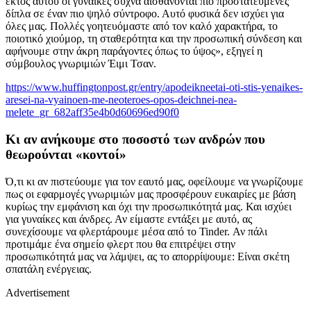
εκτός αυτού οι γυναίκες συχνά αισθάνονται πιο προστατευμένες
δίπλα σε έναν πιο ψηλό σύντροφο. Αυτό φυσικά δεν ισχύει για
όλες μας. Πολλές γοητευόμαστε από τον καλό χαρακτήρα, το
ποιοτικό χιούμορ, τη σταθερότητα και την προσωπική σύνδεση και
αφήνουμε στην άκρη παράγοντες όπως το ύψος», εξηγεί η
σύμβουλος γνωριμιών Έιμι Τσαν.
https://www.huffingtonpost.gr/entry/apodeikneetai-oti-stis-yenaikes-
aresei-na-vyainoen-me-neoteroes-opos-deichnei-nea-
melete_gr_682aff35e4b0d60696ed90f0
Κι αν ανήκουμε στο ποσοστό των ανδρών που
θεωρούνται «κοντοί»
Ό,τι κι αν πιστεύουμε για τον εαυτό μας, οφείλουμε να γνωρίζουμε
πως οι εφαρμογές γνωριμιών μας προσφέρουν ευκαιρίες με βάση
κυρίως την εμφάνιση και όχι την προσωπικότητά μας. Και ισχύει
για γυναίκες και άνδρες. Αν είμαστε εντάξει με αυτό, ας
συνεχίσουμε να φλερτάρουμε μέσα από το Tinder. Αν πάλι
προτιμάμε ένα σημείο φλερτ που θα επιτρέψει στην
προσωπικότητά μας να λάμψει, ας το απορρίψουμε: Είναι σκέτη
σπατάλη ενέργειας.
Advertisement