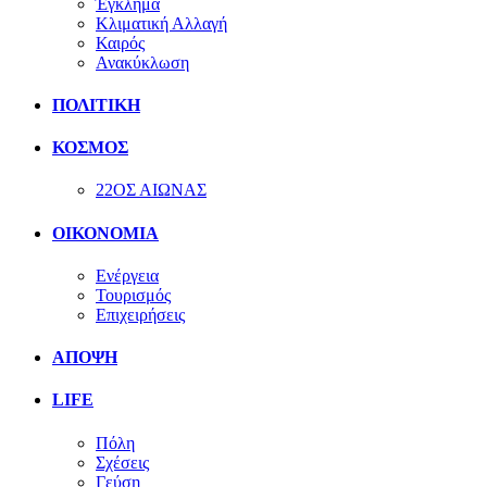
Έγκλημα
Κλιματική Αλλαγή
Καιρός
Ανακύκλωση
ΠΟΛΙΤΙΚΗ
ΚΟΣΜΟΣ
22ΟΣ ΑΙΩΝΑΣ
ΟΙΚΟΝΟΜΙΑ
Ενέργεια
Τουρισμός
Επιχειρήσεις
ΑΠΟΨΗ
LIFE
Πόλη
Σχέσεις
Γεύση