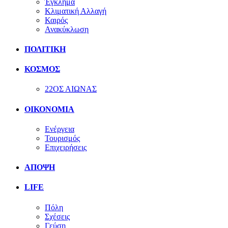
Έγκλημα
Κλιματική Αλλαγή
Καιρός
Ανακύκλωση
ΠΟΛΙΤΙΚΗ
ΚΟΣΜΟΣ
22ΟΣ ΑΙΩΝΑΣ
ΟΙΚΟΝΟΜΙΑ
Ενέργεια
Τουρισμός
Επιχειρήσεις
ΑΠΟΨΗ
LIFE
Πόλη
Σχέσεις
Γεύση