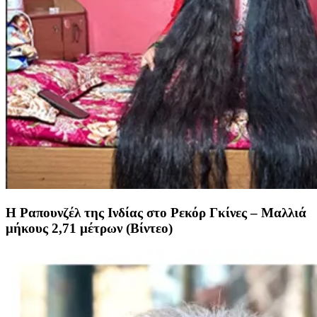
Η Ραπουνζέλ της Ινδίας στο Ρεκόρ Γκίνες – Μαλλιά
μήκους 2,71 μέτρων (Βίντεο)