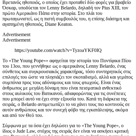
Βρετανός ηθοποιός, ο οποίος έχει προταθεί δύο φορές για βραβείο
Όσκαρ, υποδύεται τον Lenny Belardo, δηλαδή τον Pius XIII, τον
πρώτο Αμερικάνο Πάπα στην ιστορία. Στο πλάι του
πρωταγωνιστεί, ως η πιστή συμβουλός του, η επίσης διάσημη και
αγαπημένη ηθοποιός, Diane Keaton.
Advertisement
Advertisement
https://youtube.com/watch?v=TyzoaYKF0IQ
Το «The Young Pope«» αφηγείται την ιστορία του Ποντίφικα Πίου
του 13ου, που γεννήθηκε ως ο αμερικάνος Lenny Belardo, ένας
σύνθετος και συγκρουσιακός χαρακτήρας, τόσο συντηρητικός στις
επιλογές του ώστε να πλησιάζει τον σκοταδισμό, αλλά και γεμάτος
συμπόνια προς τους αδύναμους και τους φτωχούς. Είναι ένας
άνθρωπος με μεγάλη δύναμη που είναι πεισματικά ανθεκτικό
στους αυλικούς του Βατικανού, αδιαφορώντας για τις συνέπειες
που μπορεί αυτό να έχει στην εξουσία του. Κατά τη διάρκεια της
σειράς, ο Belardo αντιμετωπίζει το να χάνει τους πιο κοντινούς σε
αυτόν ανθρώπους και τον συνεχή φόβο της εγκατάλειψης, ακόμα
και από τον Θεό του.
Σύμφωνα με τα όσα έχει δηλώσει για το «The Young Pope», ο
ίδιος ο Jude Law, στόχος της σειράς δεν είναι να ασκήσει κριτική