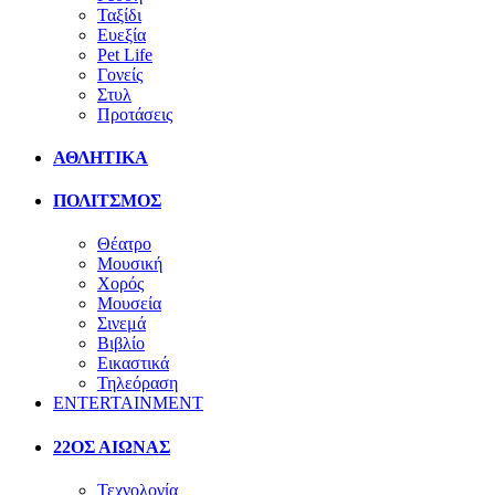
Ταξίδι
Ευεξία
Pet Life
Γονείς
Στυλ
Προτάσεις
ΑΘΛΗΤΙΚΑ
ΠΟΛΙΤΣΜΟΣ
Θέατρο
Μουσική
Χορός
Μουσεία
Σινεμά
Βιβλίο
Εικαστικά
Τηλεόραση
ENTERTAINMENT
22ΟΣ ΑΙΩΝΑΣ
Τεχνολογία