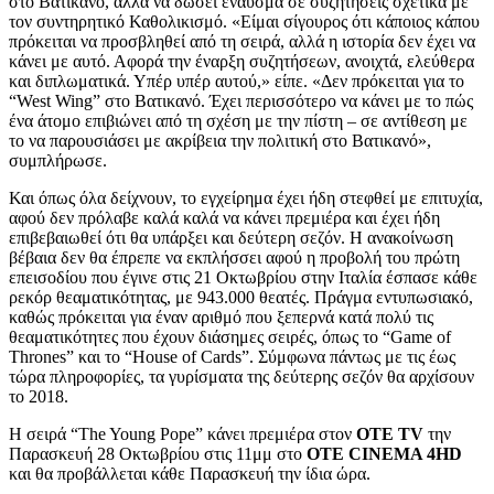
στο Βατικανό, αλλά να δώσει έναυσμα σε συζητήσεις σχετικά με
τον συντηρητικό Καθολικισμό. «Είμαι σίγουρος ότι κάποιος κάπου
πρόκειται να προσβληθεί από τη σειρά, αλλά η ιστορία δεν έχει να
κάνει με αυτό. Αφορά την έναρξη συζητήσεων, ανοιχτά, ελεύθερα
και διπλωματικά. Υπέρ υπέρ αυτού,» είπε. «Δεν πρόκειται για το
“West Wing” στο Βατικανό. Έχει περισσότερο να κάνει με το πώς
ένα άτομο επιβιώνει από τη σχέση με την πίστη – σε αντίθεση με
το να παρουσιάσει με ακρίβεια την πολιτική στο Βατικανό»,
συμπλήρωσε.
Και όπως όλα δείχνουν, το εγχείρημα έχει ήδη στεφθεί με επιτυχία,
αφού δεν πρόλαβε καλά καλά να κάνει πρεμιέρα και έχει ήδη
επιβεβαιωθεί ότι θα υπάρξει και δεύτερη σεζόν. Η ανακοίνωση
βέβαια δεν θα έπρεπε να εκπλήσσει αφού η προβολή του πρώτη
επεισοδίου που έγινε στις 21 Οκτωβρίου στην Ιταλία έσπασε κάθε
ρεκόρ θεαματικότητας, με 943.000 θεατές. Πράγμα εντυπωσιακό,
καθώς πρόκειται για έναν αριθμό που ξεπερνά κατά πολύ τις
θεαματικότητες που έχουν διάσημες σειρές, όπως το “Game of
Thrones” και το “House of Cards”. Σύμφωνα πάντως με τις έως
τώρα πληροφορίες, τα γυρίσματα της δεύτερης σεζόν θα αρχίσουν
το 2018.
Η σειρά “The Young Pope” κάνει πρεμιέρα στον
OTE TV
την
Παρασκευή 28 Οκτωβρίου στις 11μμ στο
OTE CINEMA 4HD
και θα προβάλλεται κάθε Παρασκευή την ίδια ώρα.