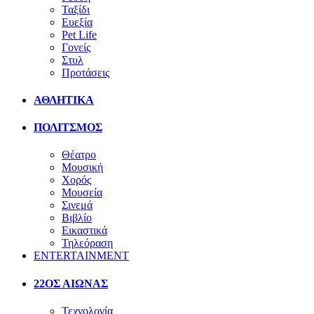
Ταξίδι
Ευεξία
Pet Life
Γονείς
Στυλ
Προτάσεις
ΑΘΛΗΤΙΚΑ
ΠΟΛΙΤΣΜΟΣ
Θέατρο
Μουσική
Χορός
Μουσεία
Σινεμά
Βιβλίο
Εικαστικά
Τηλεόραση
ENTERTAINMENT
22ΟΣ ΑΙΩΝΑΣ
Τεχνολογία