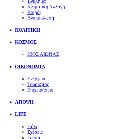
Έγκλημα
Κλιματική Αλλαγή
Καιρός
Ανακύκλωση
ΠΟΛΙΤΙΚΗ
ΚΟΣΜΟΣ
22ΟΣ ΑΙΩΝΑΣ
ΟΙΚΟΝΟΜΙΑ
Ενέργεια
Τουρισμός
Επιχειρήσεις
ΑΠΟΨΗ
LIFE
Πόλη
Σχέσεις
Γεύση