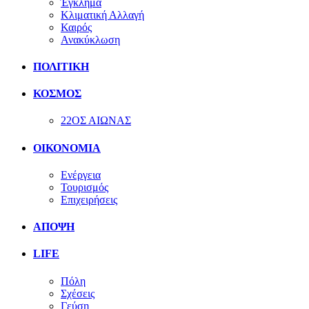
Έγκλημα
Κλιματική Αλλαγή
Καιρός
Ανακύκλωση
ΠΟΛΙΤΙΚΗ
ΚΟΣΜΟΣ
22ΟΣ ΑΙΩΝΑΣ
ΟΙΚΟΝΟΜΙΑ
Ενέργεια
Τουρισμός
Επιχειρήσεις
ΑΠΟΨΗ
LIFE
Πόλη
Σχέσεις
Γεύση