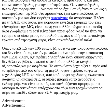
Κάποτε ακούγαμε για προϊόντα κινεζικής προέλευσης και μας
έπιανε πονοκέφαλος για την ποιότητά τους. Ο… πονοκέφαλος
πλέον έχει παραμείνει, μόνο που τώρα έχει θετική έννοια, καθώς η
επανεμφάνιση της MG στο προσκήνιο, έχει κάνει πολλούς να
σκεφτούν μια και δυο φορές τι
αυτοκίνητο
θα αγοράσουν. Πλέον
με τη SAIC από πίσω, μια κορυφαία κινεζική εταιρεία που έχει
εξαγοράσει την
MG
, είναι ικανή για πολλά πράγματα και επειδή
όλοι γνωρίζουμε τι εστί Κίνα όταν πάρει φόρα, καλό θα ήταν να
έχουμε στο πίσω μέρος το μυαλού μας πως οτιδήποτε αυτοκίνητο
έρχεται από την αχανή χώρα, είναι αρκετά έως πολύ καλό.
Όπως το ZS 1.5 των 106 ίππων. Μπορεί να μην ακούγονται πολλοί,
και δεν είναι, όμως κινούν με πολιτισμένο τρόπο την κατασκευή
των 1.231 κιλών, ό,τι πρέπει δηλαδή για έναν οικογενειάρχη που
δεν θέλει να βάλει… φωτιά στον δρόμο, αλλά να κινηθεί
αξιοπρεπώς και με ασφάλεια. Το αυτοκίνητο ξεχωρίζει εμπρός από
το εμβληματικό του σήμα, τη μεγάλη 6γωνη γρίλια, τα φώτα
τεχνολογίας LED και πίσω, από τα όμορφα σχεδίασης φωτιστικά
σώματα. Οι αποχρώσεις, οι οποίες μπορεί να το αγοράσει ο
ενδιαφερόμενος είναι αρκετές και συνδυάζονται όμορφα με τα
διάφορα πλαστικά που υπάρχουν στα τόξα των τροχών ιδιαίτερα,
σήμα κατατεθέν όλων των SUV της εποχής μας.
Advertisement
Advertisement