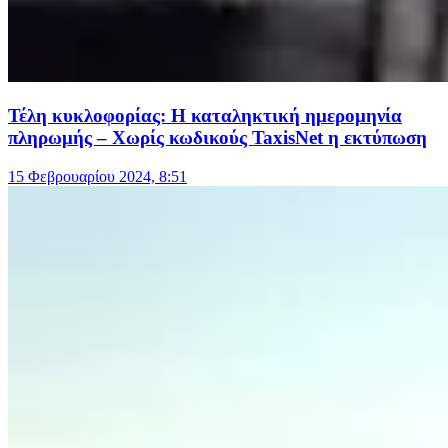
Τέλη κυκλοφορίας: Η καταληκτική ημερομηνία
πληρωμής – Χωρίς κωδικούς TaxisNet η εκτύπωση
15 Φεβρουαρίου 2024, 8:51