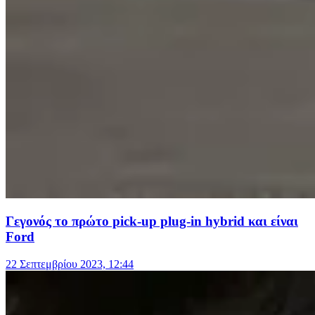
Γεγονός το πρώτο pick-up plug-in hybrid και είναι
Ford
22 Σεπτεμβρίου 2023, 12:44