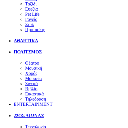
Ταξίδι
Ευεξία
Pet Life
Γονείς
Στυλ
Προτάσεις
ΑΘΛΗΤΙΚΑ
ΠΟΛΙΤΣΜΟΣ
Θέατρο
Μουσική
Χορός
Μουσεία
Σινεμά
Βιβλίο
Εικαστικά
Τηλεόραση
ENTERTAINMENT
22ΟΣ ΑΙΩΝΑΣ
Τεχνολογία