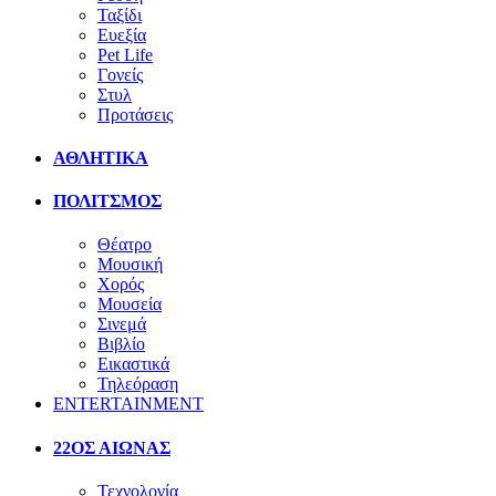
Ταξίδι
Ευεξία
Pet Life
Γονείς
Στυλ
Προτάσεις
ΑΘΛΗΤΙΚΑ
ΠΟΛΙΤΣΜΟΣ
Θέατρο
Μουσική
Χορός
Μουσεία
Σινεμά
Βιβλίο
Εικαστικά
Τηλεόραση
ENTERTAINMENT
22ΟΣ ΑΙΩΝΑΣ
Τεχνολογία