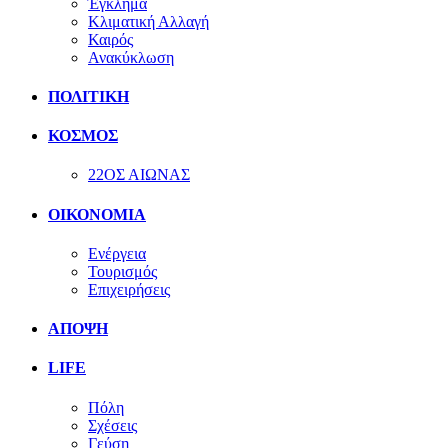
Έγκλημα
Κλιματική Αλλαγή
Καιρός
Ανακύκλωση
ΠΟΛΙΤΙΚΗ
ΚΟΣΜΟΣ
22ΟΣ ΑΙΩΝΑΣ
ΟΙΚΟΝΟΜΙΑ
Ενέργεια
Τουρισμός
Επιχειρήσεις
ΑΠΟΨΗ
LIFE
Πόλη
Σχέσεις
Γεύση