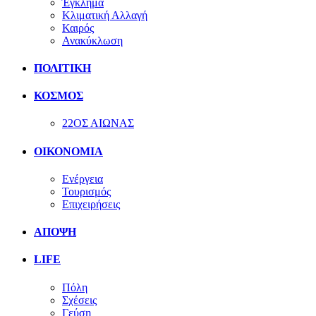
Έγκλημα
Κλιματική Αλλαγή
Καιρός
Ανακύκλωση
ΠΟΛΙΤΙΚΗ
ΚΟΣΜΟΣ
22ΟΣ ΑΙΩΝΑΣ
ΟΙΚΟΝΟΜΙΑ
Ενέργεια
Τουρισμός
Επιχειρήσεις
ΑΠΟΨΗ
LIFE
Πόλη
Σχέσεις
Γεύση