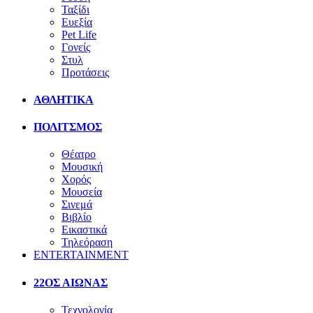
Ταξίδι
Ευεξία
Pet Life
Γονείς
Στυλ
Προτάσεις
ΑΘΛΗΤΙΚΑ
ΠΟΛΙΤΣΜΟΣ
Θέατρο
Μουσική
Χορός
Μουσεία
Σινεμά
Βιβλίο
Εικαστικά
Τηλεόραση
ENTERTAINMENT
22ΟΣ ΑΙΩΝΑΣ
Τεχνολογία