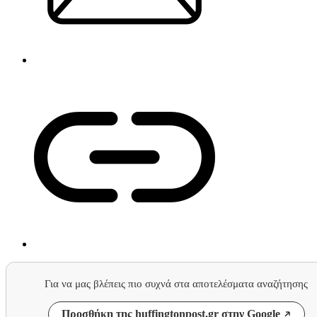
Για να μας βλέπεις πιο συχνά στα αποτελέσματα αναζήτησης
Προσθήκη της huffingtonpost.gr στην Google