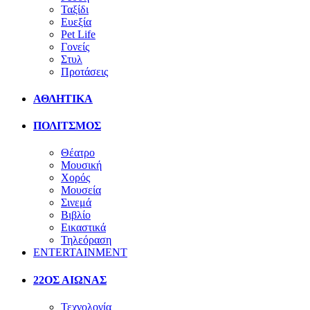
Ταξίδι
Ευεξία
Pet Life
Γονείς
Στυλ
Προτάσεις
ΑΘΛΗΤΙΚΑ
ΠΟΛΙΤΣΜΟΣ
Θέατρο
Μουσική
Χορός
Μουσεία
Σινεμά
Βιβλίο
Εικαστικά
Τηλεόραση
ENTERTAINMENT
22ΟΣ ΑΙΩΝΑΣ
Τεχνολογία