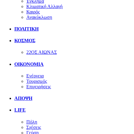
Έγκλημα
Κλιματική Αλλαγή
Καιρός
Ανακύκλωση
ΠΟΛΙΤΙΚΗ
ΚΟΣΜΟΣ
22ΟΣ ΑΙΩΝΑΣ
ΟΙΚΟΝΟΜΙΑ
Ενέργεια
Τουρισμός
Επιχειρήσεις
ΑΠΟΨΗ
LIFE
Πόλη
Σχέσεις
Γεύση