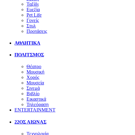
Ταξίδι
Ευεξία
Pet Life
Γονείς
Στυλ
Προτάσεις
ΑΘΛΗΤΙΚΑ
ΠΟΛΙΤΣΜΟΣ
Θέατρο
Μουσική
Χορός
Μουσεία
Σινεμά
Βιβλίο
Εικαστικά
Τηλεόραση
ENTERTAINMENT
22ΟΣ ΑΙΩΝΑΣ
Τεχνολογία