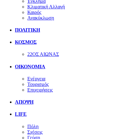
Έγκλημα
Κλιματική Αλλαγή
Καιρός
Ανακύκλωση
ΠΟΛΙΤΙΚΗ
ΚΟΣΜΟΣ
22ΟΣ ΑΙΩΝΑΣ
ΟΙΚΟΝΟΜΙΑ
Ενέργεια
Τουρισμός
Επιχειρήσεις
ΑΠΟΨΗ
LIFE
Πόλη
Σχέσεις
Γεύση