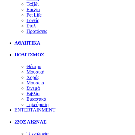
Ταξίδι
Ευεξία
Pet Life
Γονείς
Στυλ
Προτάσεις
ΑΘΛΗΤΙΚΑ
ΠΟΛΙΤΣΜΟΣ
Θέατρο
Μουσική
Χορός
Μουσεία
Σινεμά
Βιβλίο
Εικαστικά
Τηλεόραση
ENTERTAINMENT
22ΟΣ ΑΙΩΝΑΣ
Τεχνολογία