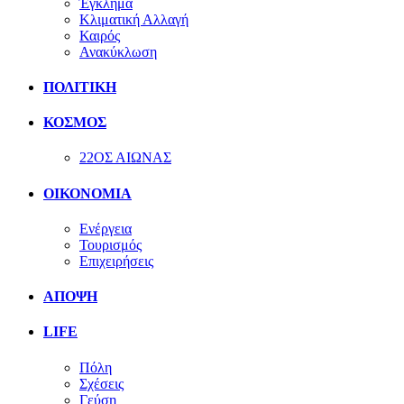
Έγκλημα
Κλιματική Αλλαγή
Καιρός
Ανακύκλωση
ΠΟΛΙΤΙΚΗ
ΚΟΣΜΟΣ
22ΟΣ ΑΙΩΝΑΣ
ΟΙΚΟΝΟΜΙΑ
Ενέργεια
Τουρισμός
Επιχειρήσεις
ΑΠΟΨΗ
LIFE
Πόλη
Σχέσεις
Γεύση