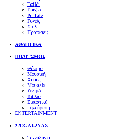
Ταξίδι
Ευεξία
Pet Life
Γονείς
Στυλ
Προτάσεις
ΑΘΛΗΤΙΚΑ
ΠΟΛΙΤΣΜΟΣ
Θέατρο
Μουσική
Χορός
Μουσεία
Σινεμά
Βιβλίο
Εικαστικά
Τηλεόραση
ENTERTAINMENT
22ΟΣ ΑΙΩΝΑΣ
Τεχνολογία