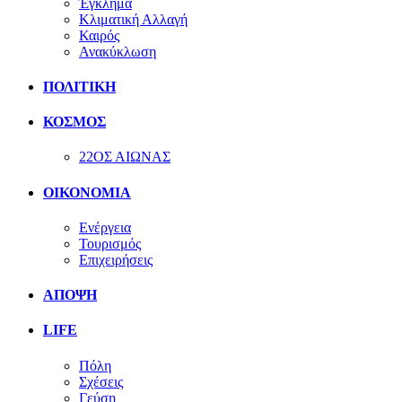
Έγκλημα
Κλιματική Αλλαγή
Καιρός
Ανακύκλωση
ΠΟΛΙΤΙΚΗ
ΚΟΣΜΟΣ
22ΟΣ ΑΙΩΝΑΣ
ΟΙΚΟΝΟΜΙΑ
Ενέργεια
Τουρισμός
Επιχειρήσεις
ΑΠΟΨΗ
LIFE
Πόλη
Σχέσεις
Γεύση