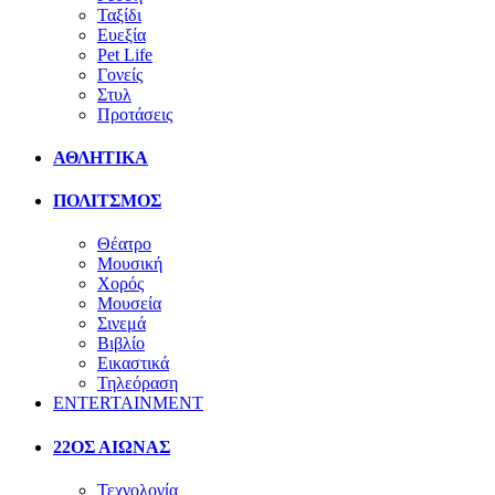
Ταξίδι
Ευεξία
Pet Life
Γονείς
Στυλ
Προτάσεις
ΑΘΛΗΤΙΚΑ
ΠΟΛΙΤΣΜΟΣ
Θέατρο
Μουσική
Χορός
Μουσεία
Σινεμά
Βιβλίο
Εικαστικά
Τηλεόραση
ENTERTAINMENT
22ΟΣ ΑΙΩΝΑΣ
Τεχνολογία