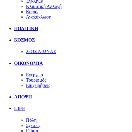
Έγκλημα
Κλιματική Αλλαγή
Καιρός
Ανακύκλωση
ΠΟΛΙΤΙΚΗ
ΚΟΣΜΟΣ
22ΟΣ ΑΙΩΝΑΣ
ΟΙΚΟΝΟΜΙΑ
Ενέργεια
Τουρισμός
Επιχειρήσεις
ΑΠΟΨΗ
LIFE
Πόλη
Σχέσεις
Γεύση