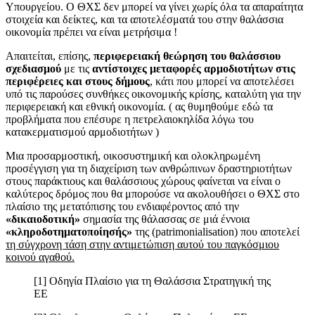
Υπουργείου. Ο ΘΧΣ δεν μπορεί να γίνει χωρίς όλα τα απαραίτητα
στοιχεία και δείκτες, και τα αποτελέσματά του στην θαλάσσια
οικονομία πρέπει να είναι μετρήσιμα !
Απαιτείται, επίσης,
περιφερειακή θεώρηση του θαλάσσιου
σχεδιασμού
με τις
αντίστοιχες μεταφορές αρμοδιοτήτων στις
περιφέρειες και στους δήμους
, κάτι που μπορεί να αποτελέσει
υπό τις παρούσες συνθήκες οικονομικής κρίσης, καταλύτη για την
περιφερειακή και εθνική οικονομία. ( ας θυμηθούμε εδώ τα
προβλήματα που επέσυρε η πετρελαιοκηλίδα λόγω του
κατακερματισμού αρμοδιοτήτων )
Μια προσαρμοστική, οικοσυστημική και ολοκληρωμένη
προσέγγιση για τη διαχείριση των ανθρώπινων δραστηριοτήτων
στους παράκτιους και θαλάσσιους χώρους φαίνεται να είναι ο
καλύτερος δρόμος που θα μπορούσε να ακολουθήσει ο ΘΧΣ στο
πλαίσιο της μετατόπισης του ενδιαφέροντος από την
«δικαιοδοτική»
σημασία της θάλασσας σε μιά έννοια
«κληροδοτηματοποίησής»
της (patrimonialisation) που αποτελεί
τη σύγχρονη τάση στην αντιμετώπιση αυτού του παγκόσμιου
κοινού αγαθού.
[1] Οδηγία Πλαίσιο για τη Θαλάσσια Στρατηγική της
ΕΕ