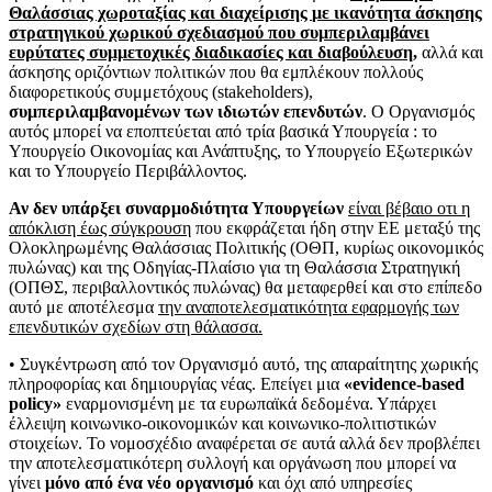
Θαλάσσιας χωροταξίας και διαχείρισης
με ικανότητα άσκησης
στρατηγικού χωρικού σχεδιασμού που συμπεριλαμβάνει
ευρύτατες συμμετοχικές διαδικασίες και διαβούλευση,
αλλά και
άσκησης οριζόντιων πολιτικών που θα εμπλέκουν πολλούς
διαφορετικούς συμμετόχους (stakeholders),
συμπεριλαμβανομένων των ιδιωτών επενδυτών
. Ο Οργανισμός
αυτός μπορεί να εποπτεύεται από τρία βασικά Υπουργεία : το
Υπουργείο Οικονομίας και Ανάπτυξης, το Υπουργείο Εξωτερικών
και το Υπουργείο Περιβάλλοντος.
Αν δεν υπάρξει συναρμοδιότητα Υπουργείων
είναι βέβαιο
οτι η
απόκλιση έως σύγκρουση
που εκφράζεται ήδη στην ΕΕ μεταξύ της
Ολοκληρωμένης Θαλάσσιας Πολιτικής (ΟΘΠ, κυρίως οικονομικός
πυλώνας) και της Οδηγίας-Πλαίσιο για τη Θαλάσσια Στρατηγική
(ΟΠΘΣ, περιβαλλοντικός πυλώνας) θα μεταφερθεί και στο επίπεδο
αυτό με αποτέλεσμα
την αναποτελεσματικότητα εφαρμογής των
επενδυτικών σχεδίων στη θάλασσα.
• Συγκέντρωση από τον Οργανισμό αυτό, της απαραίτητης χωρικής
πληροφορίας και δημιουργίας νέας. Επείγει μια
«evidence-based
policy»
εναρμονισμένη με τα ευρωπαϊκά δεδομένα. Υπάρχει
έλλειψη κοινωνικο-οικονομικών και κοινωνικο-πολιτιστικών
στοιχείων. Το νομοσχέδιο αναφέρεται σε αυτά αλλά δεν προβλέπει
την αποτελεσματικότερη συλλογή και οργάνωση που μπορεί να
γίνει
μόνο από ένα νέο οργανισμό
και όχι από υπηρεσίες