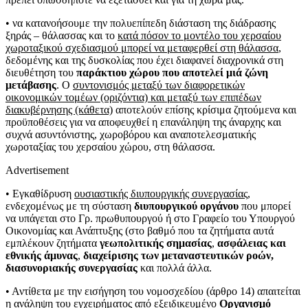
• να κατανοήσουμε την πολυεπίπεδη διάσταση της διάδρασης
ξηράς – θάλασσας και το
κατά πόσον το μοντέλο του χερσαίου
χωροταξικού σχεδιασμού μπορεί να μεταφερθεί στη θάλασσα
,
δεδομένης και της δυσκολίας που έχει διαφανεί διαχρονικά στη
διευθέτηση του
παράκτιου χώρου που αποτελεί μιά ζώνη
μετάβασης
. Ο
συντονισμός μεταξύ των διαφορετικών
οικονομικών τομέων (οριζόντια) και μεταξύ των επιπέδων
διακυβέρνησης (κάθετα)
αποτελούν επίσης κρίσιμα ζητούμενα και
προϋποθέσεις για να αποφευχθεί η επανάληψη της άναρχης και
συχνά ασυντόνιστης, χωροβόρου και αναποτελεσματικής
χωροταξίας του χερσαίου χώρου, στη θάλασσα.
Advertisement
• Εγκαθίδρυση
ουσιαστικής διυπουργικής συνεργασίας
,
ενδεχομένως με τη σύσταση
διυπουργικού οργάνου
που μπορεί
να υπάγεται στο Γρ. πρωθυπουργού ή στο Γραφείο του Υπουργού
Οικονομίας και Ανάπτυξης (στο βαθμό που τα ζητήματα αυτά
εμπλέκουν ζητήματα
γεωπολιτικής σημασίας
,
ασφάλειας και
εθνικής άμυνας
,
διαχείρισης των μεταναστευτικών ροών,
διασυνοριακής συνεργασίας
και πολλά άλλα.
• Αντίθετα με την εισήγηση του νομοσχεδίου (άρθρο 14) απαιτείται
η ανάληψη του εγχειρήματος από εξειδικευμένο
Οργανισμό