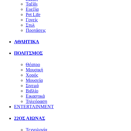
Ταξίδι
Ευεξία
Pet Life
Γονείς
Στυλ
Προτάσεις
ΑΘΛΗΤΙΚΑ
ΠΟΛΙΤΣΜΟΣ
Θέατρο
Μουσική
Χορός
Μουσεία
Σινεμά
Βιβλίο
Εικαστικά
Τηλεόραση
ENTERTAINMENT
22ΟΣ ΑΙΩΝΑΣ
Τεχνολογία