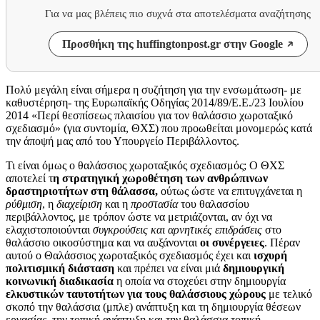
Για να μας βλέπεις πιο συχνά στα αποτελέσματα αναζήτησης
Προσθήκη της huffingtonpost.gr στην Google
Πολύ μεγάλη είναι σήμερα η συζήτηση για την ενσωμάτωση- με
καθυστέρηση- της Ευρωπαϊκής Οδηγίας 2014/89/Ε.Ε./23 Ιουλίου
2014 «Περί θεσπίσεως πλαισίου για τον θαλάσσιο χωροταξικό
σχεδιασμό» (για συντομία, ΘΧΣ) που προωθείται μονομερώς κατά
την άποψή μας από του Υπουργείο Περιβάλλοντος.
Τι είναι όμως ο θαλάσσιος χωροταξικός σχεδιασμός; Ο ΘΧΣ
αποτελεί τ
η στρατηγική χωροθέτηση των ανθρώπινων
δραστηριοτήτων στη θάλασσα,
ούτως ώστε να επιτυγχάνεται η
ρύθμιση
, η
διαχείριση
και η
προστασία
του θαλασσίου
περιβάλλοντος, με τρόπον ώστε να μετριάζονται, αν όχι να
ελαχιστοποιούνται
συγκρούσεις και αρνητικές επιδράσεις
στο
θαλάσσιο οικοσύστημα και να αυξάνονται
οι συνέργειες
. Πέραν
αυτού ο Θαλάσσιος χωροταξικός σχεδιασμός έχει και
ισχυρή
πολιτισμική διάσταση
και πρέπει να είναι μιά
δημιουργική
κοινωνική διαδικασία
η οποία να στοχεύει στην δημιουργία
ελκυστικών ταυτοτήτων για τους θαλάσσιους χώρους
με τελικό
σκοπό την θαλάσσια (μπλε) ανάπτυξη και τη δημιουργία θέσεων
εργασίας, την τοπική ανάπτυξη και την θαλάσσια τοπική