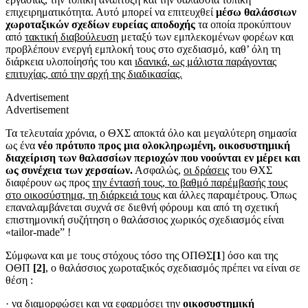
επιχειρηματικότητα. Αυτό μπορεί να επιτευχθεί
μέσω θαλάσσιων
χωροταξικών σχεδίων ευρείας αποδοχής
τα οποία προκύπτουν
από
τακτική διαβούλευση
μεταξύ των εμπλεκομένων φορέων και
προβλέπουν ενεργή εμπλοκή τους στο σχεδιασμό, καθ’ όλη τη
διάρκεια υλοποίησής του και
ιδανικά, ως μάλιστα παράγοντας
επιτυχίας,
από την αρχή της διαδικασίας.
Advertisement
Advertisement
Τα τελευταία χρόνια, ο ΘΧΣ αποκτά όλο και μεγαλύτερη σημασία
ως ένα
νέο πρότυπο προς μια ολοκληρωμένη, οικοσυστημική
διαχείριση των θαλασσίων περιοχών που νοούνται εν μέρει και
ως συνέχεια των χερσαίων.
Ασφαλώς,
οι δράσεις
του ΘΧΣ
διαφέρουν ως προς
την έντασή τους, το βαθμό παρέμβασής τους
στο οικοσύστημα, τη διάρκειά τους
και άλλες παραμέτρους. Όπως
επαναλαμβάνεται συχνά σε διεθνή φόρουμ και από τη σχετική
επιστημονική συζήτηση ο θαλάσσιος χωρικός σχεδιασμός είναι
«tailor-made” !
Σύμφωνα και με τους στόχους τόσο της ΟΠΘΣ
[1
] όσο και της
ΟΘΠ
[2]
, ο θαλάσσιος χωροταξικός σχεδιασμός πρέπει να είναι σε
θέση :
· να διαμορφώσει και να εφαρμόσει την
οικοσυστημική