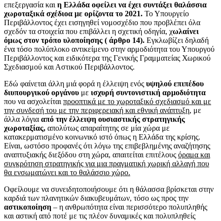
επεξεργασία και
η Ελλάδα οφείλει να έχει συντάξει θαλάσσια
χωροταξικά σχέδιοα με ορίζοντα το 2021.
Το Υπουργείο
Περιβάλλοντος έχει εισηγηθεί νομοσχέδιο που προβλέπει όλα
σχεδόν τα στοιχεία που επιβάλλει η σχετική οδηγία, χ
ωλαίνει
όμως στον τρόπο υλοποίησης ( άρθρο 14).
Εγκλωβίζει δηλαδή
ένα τόσο πολύπλοκο αντικείμενο στην αρμοδιότητα του Υπουργού
Περιβάλλοντος και ειδικότερα της Γενικής Γραμματείας Χωρικού
Σχεδιασμού και Αστικού Περιβάλλοντος.
Εδώ φαίνεται άλλη μιά φορά η έλλειψη ενός
υψηλού επιπέδου
διυπουργικού οργάνου
με
ισχυρή συντονιστική αρμοδιότητα
που να ασχολείται
προοπτικά με το χωροταξικό σχεδιασμό και με
την συνδεσή του με την περιφερειακή και εθνική ανάπτυξη
, με
άλλα λόγια
από την έλλειψη ουσιαστικής στρατηγικής
χωροταξίας,
απολύτως απαραίτητης σε μία χώρα με
κατακερματισμένο κοινωνικό ιστό όπως η Ελλάδα της κρίσης.
Είναι, ωστόσο προφανές ότι λόγω της επιβεβλημένης αναζήτησης
αναπτυξιακής διεξόδου στη χώρα, απαιτείται επιτέλους
όραμα και
συγκρότηση στρατηγικής για μια πραγματική χωρική αλλαγή που
θα ενσωματώνει και το θαλάσσιο χώρο.
Οφείλουμε να συνειδητοποιήσουμε ότι η θάλασσα βρίσκεται στην
καρδιά των πλανητικών διακυβευμάτων, τόσο ως προς την
αστικοποίηση
– η ανθρωπότητα είναι περισσότερο πολυπληθής
και αστική από ποτέ με τις πλέον δυναμικές και πολυπληθείς