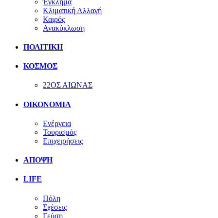
Έγκλημα
Κλιματική Αλλαγή
Καιρός
Ανακύκλωση
ΠΟΛΙΤΙΚΗ
ΚΟΣΜΟΣ
22ΟΣ ΑΙΩΝΑΣ
ΟΙΚΟΝΟΜΙΑ
Ενέργεια
Τουρισμός
Επιχειρήσεις
ΑΠΟΨΗ
LIFE
Πόλη
Σχέσεις
Γεύση