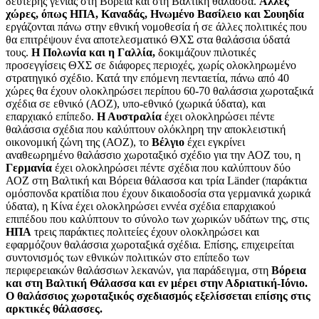
δεύτερης γενιάς στη Βόρεια και στη Βαλτική θάλασσα.
Άλλες
χώρες, όπως ΗΠΑ, Καναδάς, Ηνωμένο Βασίλειο και Σουηδία
εργάζονται πάνω στην εθνική νομοθεσία ή σε άλλες πολιτικές που
θα επιτρέψουν ένα αποτελεσματικό ΘΧΣ στα θαλάσσια ύδατά
τους.
Η Πολωνία και η Γαλλία,
δοκιμάζουν πιλοτικές
προσεγγίσεις ΘΧΣ σε διάφορες περιοχές, χωρίς ολοκληρωμένο
στρατηγικό σχέδιο. Κατά την επόμενη πενταετία, πάνω από 40
χώρες θα έχουν ολοκληρώσει περίπου 60-70 θαλάσσια χωροταξικά
σχέδια σε εθνικό (ΑΟΖ), υπο-εθνικό (χωρικά ύδατα), και
επαρχιακό επίπεδο.
Η Αυστραλία
έχει ολοκληρώσει πέντε
θαλάσσια σχέδια που καλύπτουν ολόκληρη την αποκλειστική
οικονομική ζώνη της (ΑΟΖ), το
Βέλγιο
έχει εγκρίνει
αναθεωρημένο θαλάσσιο χωροταξικό σχέδιο για την ΑΟΖ του, η
Γερμανία
έχει ολοκληρώσει πέντε σχέδια που καλύπτουν δύο
ΑΟΖ στη Βαλτική και Βόρεια θάλασσα και τρία Länder (παράκτια
ομόσπονδα κρατίδια που έχουν δικαιοδοσία στα γερμανικά χωρικά
ύδατα), η Κίνα έχει ολοκληρώσει εννέα σχέδια επαρχιακού
επιπέδου που καλύπτουν το σύνολο των χωρικών υδάτων της, στις
ΗΠΑ
τρεις παράκτιες πολιτείες έχουν ολοκληρώσει και
εφαρμόζουν θαλάσσια χωροταξικά σχέδια. Επίσης, επιχειρείται
συντονισμός των εθνικών πολιτικών στο επίπεδο των
περιφερειακών θαλάσσιων λεκανών, για παράδειγμα, στη
Βόρεια
και στη Βαλτική Θάλασσα και εν μέρει στην Αδριατική-Ιόνιο.
Ο θαλάσσιος χωροταξικός σχεδιασμός εξελίσσεται επίσης στις
αρκτικές θάλασσες.