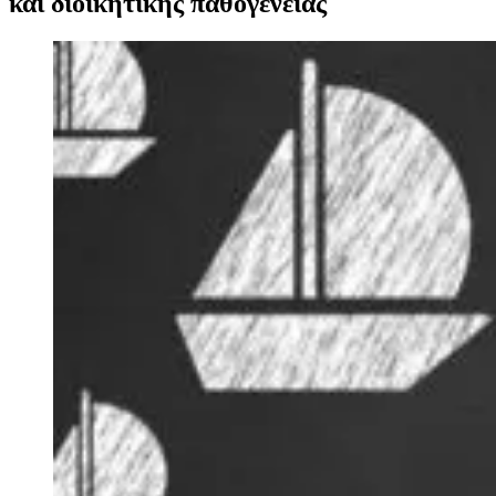
και διοικητικής παθογένειας