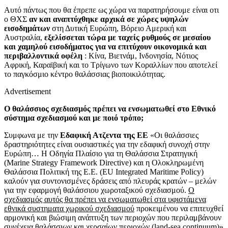
Αυτό πάντως που θα έπρεπε ως χώρα να παρατηρήσουμε είναι οτι
ο ΘΧΣ
αν και αναπτύχθηκε αρχικά σε χώρες υψηλών
εισοδημάτων
στη Δυτική Ευρώπη, Βόρειο Αμερική και
Αυστραλία,
εξελίσσεται τώρα με ταχείς ρυθμούς σε μεσαίου
και χαμηλού εισοδήματος για να επιτύχουν οικονομικά και
περιβαλλοντικά οφέλη
: Κίνα, Βιετνάμ, Ινδονησία, Νότιος
Αφρική, Καραϊβική και το Τρίγωνο των Κοραλλίων που αποτελεί
το παγκόσμιο κέντρο θαλάσσιας βιοποικιλότητας.
Advertisement
Ο θαλάσσιος σχεδιασμός πρέπει να ενσωματωθεί στο Εθνικό
σύστημα σχεδιασμού
και με ποιό τρόπο;
Συμφωνα με την
Εδαφική Ατζεντα της ΕΕ
«Οι θαλάσσιες
δραστηριότητες είναι ουσιαστικές για την εδαφική συνοχή στην
Ευρώπη… Η Οδηγία Πλαίσιο για τη Θαλάσσια Στρατηγική
(Marine Strategy Framework Directive) και η Ολοκληρωμένη
Θαλάσσια Πολιτική της Ε.Ε. (EU Integrated Maritime Policy)
καλούν για συντονισμένες δράσεις από πλευράς κρατών – μελών
για την εφαρμογή θαλάσσιου χωροταξικού σχεδιασμού.
Ο
σχεδιασμός αυτός θα πρέπει να ενσωματωθεί στα υφιστάμενα
εθνικά συστηματα χωρικού σχεδιασμού
προκειμένου να επιτευχθεί
αρμονική και βιώσιμη ανάπτυξη των περιοχών που περιλαμβάνουν
συνέχεια θαλάσσιων και χερσαίων περιοχών (land-sea continuum)»