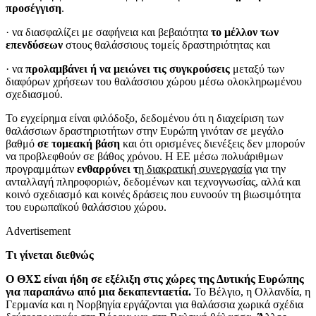
προσέγγιση
.
· να διασφαλίζει με σαφήνεια και βεβαιότητα
το μέλλον των
επενδύσεων
στους θαλάσσιους τομείς δραστηριότητας και
· να
προλαμβάνει ή να μειώνει τις συγκρούσεις
μεταξύ των
διαφόρων χρήσεων του θαλάσσιου χώρου μέσω ολοκληρωμένου
σχεδιασμού.
Το εγχείρημα είναι φιλόδοξο, δεδομένου ότι η διαχείριση των
θαλάσσιων δραστηριοτήτων στην Ευρώπη γινόταν σε μεγάλο
βαθμό
σε τομεακή βάση
και ότι ορισμένες διενέξεις δεν μπορούν
να προβλεφθούν σε βάθος χρόνου. Η ΕΕ μέσω πολυάριθμων
προγραμμάτων
ενθαρρύνει τ
η διακρατική συνεργασία
για την
ανταλλαγή πληροφοριών, δεδομένων και τεχνογνωσίας, αλλά και
κοινό σχεδιασμό και κοινές δράσεις που ευνοούν τη βιωσιμότητα
του ευρωπαϊκού θαλάσσιου χώρου.
Advertisement
Τι γίνεται διεθνώς
Ο ΘΧΣ είναι ήδη σε εξέλιξη στις χώρες της Δυτικής Ευρώπης
για παραπάνω από μια δεκαπενταετία.
Το Βέλγιο, η Ολλανδία, η
Γερμανία και η Νορβηγία εργάζονται για θαλάσσια χωρικά σχέδια