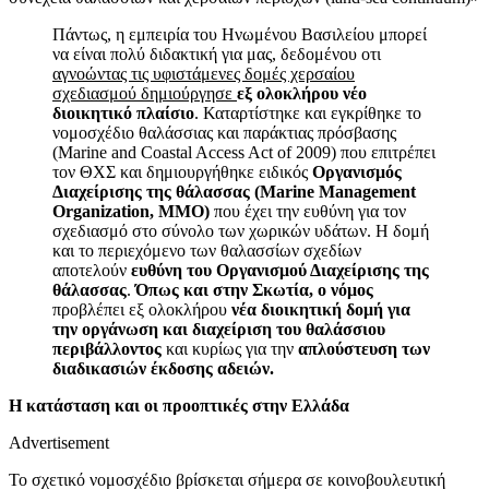
Πάντως, η εμπειρία του Ηνωμένου Βασιλείου μπορεί
να είναι πολύ διδακτική για μας, δεδομένου οτι
αγνοώντας τις υφιστάμενες δομές χερσαίου
σχεδιασμού δημιούργησε
εξ ολοκλήρου νέο
διοικητικό πλαίσιο
. Καταρτίστηκε και εγκρίθηκε το
νομοσχέδιο θαλάσσιας και παράκτιας πρόσβασης
(Marine and Coastal Access Act of 2009) που επιτρέπει
τον ΘΧΣ και δημιουργήθηκε ειδικός
Οργανισμός
Διαχείρισης της θάλασσας (Marine Management
Organization, MMO)
που έχει την ευθύνη για τον
σχεδιασμό στο σύνολο των χωρικών υδάτων. Η δομή
και το περιεχόμενο των θαλασσίων σχεδίων
αποτελούν
ευθύνη του Οργανισμού Διαχείρισης της
θάλασσας
.
Όπως και στην Σκωτία, ο νόμος
προβλέπει εξ ολοκλήρου
νέα διοικητική δομή για
την οργάνωση και διαχείριση του θαλάσσιου
περιβάλλοντος
και κυρίως για την
απλούστευση των
διαδικασιών έκδοσης αδειών.
Η κατάσταση και οι προοπτικές στην Ελλάδα
Advertisement
Το σχετικό νομοσχέδιο βρίσκεται σήμερα σε κοινοβουλευτική