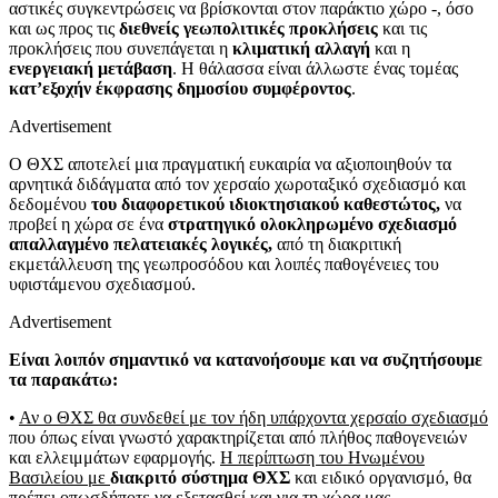
αστικές συγκεντρώσεις να βρίσκονται στον παράκτιο χώρο -, όσο
και ως προς τις
διεθνείς γεωπολιτικές προκλήσεις
και τις
προκλήσεις που συνεπάγεται η
κλιματική αλλαγή
και η
ενεργειακή μετάβαση
. Η θάλασσα είναι άλλωστε ένας τομέας
κατ’εξοχήν έκφρασης δημοσίου συμφέροντος
.
Advertisement
Ο ΘΧΣ αποτελεί μια πραγματική ευκαιρία να αξιοποιηθούν τα
αρνητικά διδάγματα από τον χερσαίο χωροταξικό σχεδιασμό και
δεδομένου
του διαφορετικού ιδιοκτησιακού καθεστώτος,
να
προβεί η χώρα σε ένα
στρατηγικό ολοκληρωμένο σχεδιασμό
απαλλαγμένο πελατειακές λογικές,
από τη διακριτική
εκμετάλλευση της γεωπροσόδου και λοιπές παθογένειες του
υφιστάμενου σχεδιασμού.
Advertisement
Είναι λοιπόν σημαντικό να κατανοήσουμε και να συζητήσουμε
τα παρακάτω:
•
Αν ο ΘΧΣ θα συνδεθεί με τον ήδη υπάρχοντα χερσαίο σχεδιασμό
που όπως είναι γνωστό χαρακτηρίζεται από πλήθος παθογενειών
και ελλειμμάτων εφαρμογής.
Η περίπτωση του Ηνωμένου
Βασιλείου με
διακριτό σύστημα ΘΧΣ
και ειδικό οργανισμό, θα
πρέπει οπωσδήποτε να εξετασθεί και για τη χώρα μας.