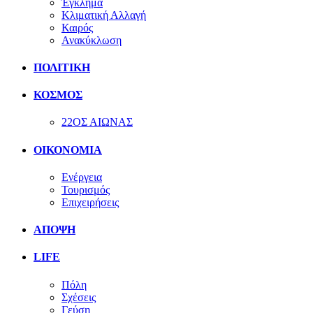
Έγκλημα
Κλιματική Αλλαγή
Καιρός
Ανακύκλωση
ΠΟΛΙΤΙΚΗ
ΚΟΣΜΟΣ
22ΟΣ ΑΙΩΝΑΣ
ΟΙΚΟΝΟΜΙΑ
Ενέργεια
Τουρισμός
Επιχειρήσεις
ΑΠΟΨΗ
LIFE
Πόλη
Σχέσεις
Γεύση