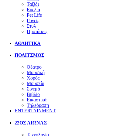
Ταξίδι
Ευεξία
Pet Life
Γονείς
Στυλ
Προτάσεις
ΑΘΛΗΤΙΚΑ
ΠΟΛΙΤΣΜΟΣ
Θέατρο
Μουσική
Χορός
Μουσεία
Σινεμά
Βιβλίο
Εικαστικά
Τηλεόραση
ENTERTAINMENT
22ΟΣ ΑΙΩΝΑΣ
Τεχνολογία